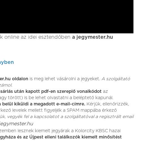
k online az idei esztendőben
a jegymester.hu
nyben
er.hu oldalon
is meg lehet vásárolni a jegyeket.
A szolgáltató
zámol.
sárlás után kapott pdf-en szereplő vonalkódot
az
y törött) is be lehet olvastatni a beléptető kapunál.
 belül kiküldi a megadott e-mail-címre.
Kérjük, ellenőrizzék,
rkező levelek mellett figyeljék a SPAM mappába érkező
, vegyék fel a kapcsolatot a szolgáltatóval a regisztrált email
jegymester.hu
szemben lesznek kiemelt jegyárak a Kolorcity KBSC hazai
yháza és az Újpest elleni találkozók kiemelt minősítést