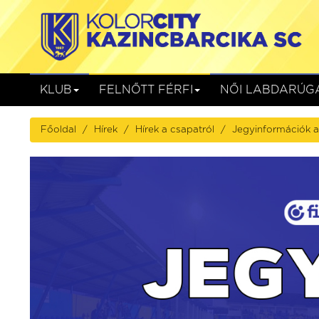
KLUB
FELNŐTT FÉRFI
NŐI LABDARÚG
Főoldal
Hírek
Hírek a csapatról
Jegyinformációk a
Gyirmót FC Győr
Kolorcity KB
Gyirmót, Alcufer Stadion
augusztus 08. (szombat) 17:00