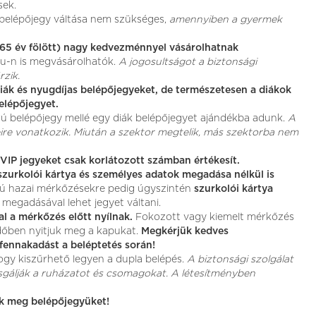
sek.
belépőjegy váltása nem szükséges,
amennyiben a gyermek
 (65 év fölött) nagy kedvezménnyel vásárolhatnak
u-n is megvásárolhatók.
A jogosultságot a biztonsági
rzik.
ák és nyugdíjas belépőjegyeket, de természetesen a diákok
belépőjegyet.
 árú belépőjegy mellé egy diák belépőjegyet ajándékba adunk.
A
re vonatkozik. Miután a szektor megtelik, más szektorba nem
P jegyeket csak korlátozott számban értékesít.
szurkolói kártya és személyes adatok megadása nélkül is
ású hazai mérkőzésekre pedig úgyszintén
szurkolói kártya
megadásával lehet jegyet váltani.
l a mérkőzés előtt nyílnak.
Fokozott vagy kiemelt mérkőzés
dőben nyitjuk meg a kapukat.
Megkérjük kedves
 fennakadást a beléptetés során!
hogy kiszűrhető legyen a dupla belépés.
A biztonsági szolgálat
sgálják a ruházatot és csomagokat. A létesítményben
ék meg belépőjegyüket!