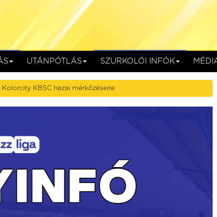
ÁS
UTÁNPÓTLÁS
SZURKOLÓI INFÓK
MÉDI
 Kolorcity KBSC hazai mérkőzéseire
SC
Kolorcity KBSC
HR-Rent Kozármisleny
Kazincbarcika, Kolorcity Aréna
augusztus 15. (szombat) 17:30