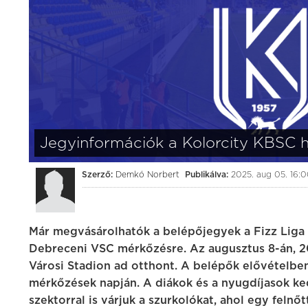
3:0
(1:1)
Kolorcity KBSC
Videoton FC Feh
Kolorcity Aréna
augusztus 01. (szombat) 17:30
Jegyinformációk a Kolorcity KBSC h
Szerző:
Demkó Norbert
Publikálva:
2025. aug 05. 16:
Már megvásárolhatók a belépőjegyek a Fizz Liga
Debreceni VSC mérkőzésre. Az augusztus 8-án, 
Városi Stadion ad otthont. A belépők elővételben
mérkőzések napján. A diákok és a nyugdíjasok ke
szektorral is várjuk a szurkolókat, ahol egy felnő