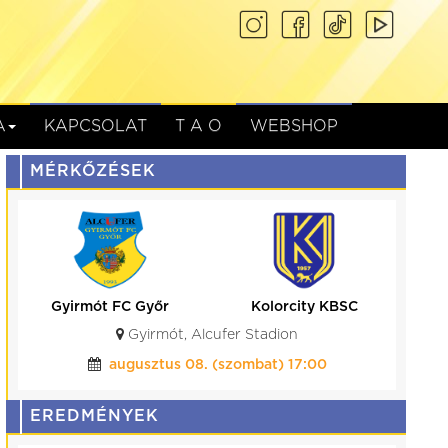
A
KAPCSOLAT
T A O
WEBSHOP
MÉRKŐZÉSEK
Gyirmót FC Győr
Kolorcity KBSC
Gyirmót, Alcufer Stadion
augusztus 08. (szombat) 17:00
EREDMÉNYEK