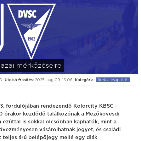
0:0
(0:0)
érvár
BVSC-Zugló
Kolorcity KBSC
Budapest, BVSC Stadion
július 25. (szombat) 19:00
azai mérkőzéseire
00
Utolsó frissítés:
2025. aug 09. 16:06
Kategória:
Hírek a csapatról
 3. fordulójában rendezendő Kolorcity KBSC -
20 órakor kezdődő találkozónak a Mezőkövesdi
 ezúttal is sokkal olcsóbban kaphatók, mint a
dvezményesen vásárolhatnak jegyet, és családi
tt teljes árú belépőjegy mellé egy diák