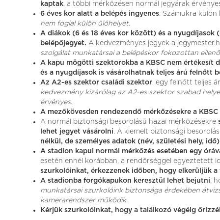
kaptak
, a többi mérkőzésen normál jegyárak érvénye
6 éves kor alatt a belépés ingyenes
. Számukra külön 
nem foglal külön ülőhelyet.
A diákok (6 és 18 éves kor között) és a nyugdíjasok
belépőjegyet.
A kedvezményes jegyek a jegymester.h
szolgálat munkatársai a belépéskor fokozottan ellenő
A kapu mögötti szektorokba a KBSC nem értékesít di
és a nyugdíjasok is vásárolhatnak teljes árú felnőtt 
Az A2-es szektor családi szektor
, egy felnőtt teljes
kedvezmény kizárólag az A2-es szektor szabad helyei
érvényes.
A mezőkövesden rendezendő mérkőzésekre a KBSC VI
A normál biztonsági besorolású hazai mérkőzésekre
lehet jegyet vásárolni
. A kiemelt biztonsági besorol
nélkül, de személyes adatok (név, születési hely, idő)
A stadion kapui normál mérkőzés esetében egy óráva
esetén ennél korábban, a rendőrséggel egyeztetett i
szurkolóinkat, érkezzenek időben, hogy elkerüljük a
A stadionba forgókapukon keresztül lehet bejutni
, 
munkatársai szurkolóink biztonsága érdekében átviz
kamerarendszer működik.
Kérjük szurkolóinkat, hogy a találkozó végéig őrizz