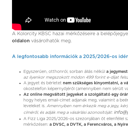
A Kolorcity KBSC hazai mérkőzéseire a belépőjegye
oldalon
vásárolhatók meg.
A legfontosabb információk a 2025/2026-os idé
Egyszerűen, otthonról, sorban állás nélkül
a jegymest
az ilyenkor megszokott módon 499 forint e-díjat fels
A jegyet és bérletet
nem szükséges kinyomtatni, a vá
okostelefon képernyőjéről (amennyiben nem sérült vag
Az online megváltott jegyeket a szolgáltató egy órán
hogy helyes email-címet adjanak meg, valamint a beé
leveleket is.
Amennyiben nem érkezik meg a jegy, kérjük
info@
címéről, és adják meg a vásárlási azonosítóját:
A Fizz Liga 2025/2026-os szezonjában öt ellenféllel 
mérkőzésen:
a DVSC, a DVTK, a Ferencváros, a Nyíreg