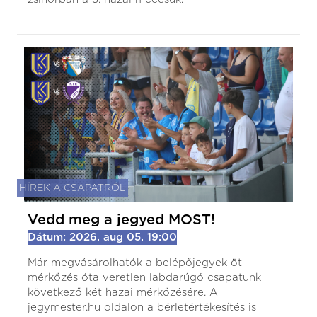
HÍREK A CSAPATRÓL
Vedd meg a jegyed MOST!
Dátum: 2026. aug 05. 19:00
Már megvásárolhatók a belépőjegyek öt
mérkőzés óta veretlen labdarúgó csapatunk
következő két hazai mérkőzésére. A
jegymester.hu oldalon a bérletértékesítés is