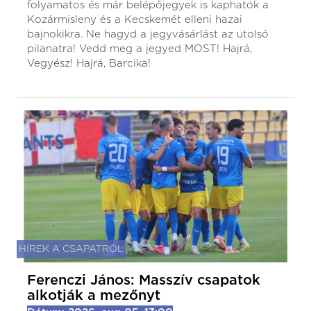
folyamatos és már belépőjegyek is kaphatók a
Kozármisleny és a Kecskemét elleni hazai
bajnokikra. Ne hagyd a jegyvásárlást az utolsó
pilanatra! Vedd meg a jegyed MOST! Hajrá,
Vegyész! Hajrá, Barcika!
HÍREK A CSAPATRÓL
Ferenczi János: Masszív csapatok
alkotják a mezőnyt