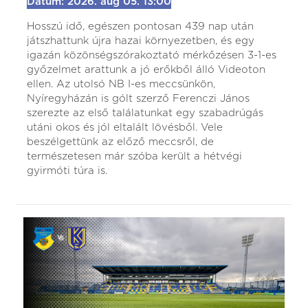
Dátum: 2026. aug 05. 13:00
Hosszú idő, egészen pontosan 439 nap után
játszhattunk újra hazai környezetben, és egy
igazán közönségszórakoztató mérkőzésen 3-1-es
győzelmet arattunk a jó erőkből álló Videoton
ellen. Az utolsó NB I-es meccsünkön,
Nyíregyházán is gólt szerző Ferenczi János
szerezte az első találatunkat egy szabadrúgás
utáni okos és jól eltalált lövésből. Vele
beszélgettünk az előző meccsről, de
természetesen már szóba került a hétvégi
gyirmóti túra is.