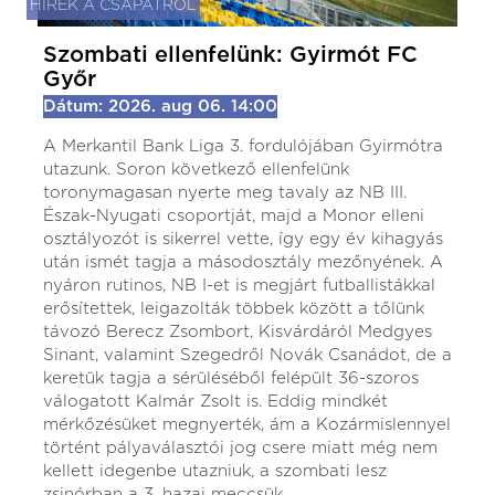
HÍREK A CSAPATRÓL
Szombati ellenfelünk: Gyirmót FC
Győr
Dátum: 2026. aug 06. 14:00
A Merkantil Bank Liga 3. fordulójában Gyirmótra
utazunk. Soron következő ellenfelünk
toronymagasan nyerte meg tavaly az NB III.
Észak-Nyugati csoportját, majd a Monor elleni
osztályozót is sikerrel vette, így egy év kihagyás
után ismét tagja a másodosztály mezőnyének. A
nyáron rutinos, NB I-et is megjárt futballistákkal
erősítettek, leigazolták többek között a tőlünk
távozó Berecz Zsombort, Kisvárdáról Medgyes
Sinant, valamint Szegedről Novák Csanádot, de a
keretük tagja a sérüléséből felépült 36-szoros
válogatott Kalmár Zsolt is. Eddig mindkét
mérkőzésüket megnyerték, ám a Kozármislennyel
történt pályaválasztói jog csere miatt még nem
kellett idegenbe utazniuk, a szombati lesz
zsinórban a 3. hazai meccsük.