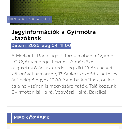
HÍREK A CSAPATRÓL
Jegyinformációk a Gyirmótra
utazóknak
Dátum: 2026. aug 04. 11:00
A Merkantil Bank Liga 3. fordulójában a Gyirmót
FC Győr vendégei leszünk. A mérkőzés
augusztus 8-án, az eredetileg kiírt 19 óra helyett
két órával hamarabb, 17 órakor kezdődik. A teljes
árú belépőjegyek 1000 forintba kerülnek, online
és a helyszínen is megvásárolhatók. Találkozzunk
Gyirmóton is! Hajrá, Vegyész! Hajrá, Barcika!
MÉRKŐZÉSEK