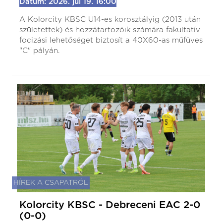
Dátum: 2026. júl 19. 16:00
A Kolorcity KBSC U14-es korosztályig (2013 után
születettek) és hozzátartozóik számára fakultatív
focizási lehetőséget biztosít a 40X60-as műfüves
"C" pályán.
HÍREK A CSAPATRÓL
Kolorcity KBSC - Debreceni EAC 2-0
(0-0)