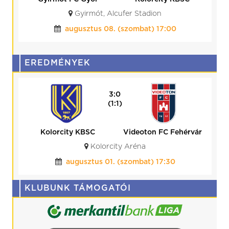
Kozármisleny
Kazincbarcika, Kolorcity Aréna
augusztus 15. (szombat) 17:30
EREDMÉNYEK
0:0
(0:0)
BVSC-Zugló
Kolorcity KBSC
Budapest, BVSC Stadion
július 25. (szombat) 19:00
KLUBUNK TÁMOGATÓI