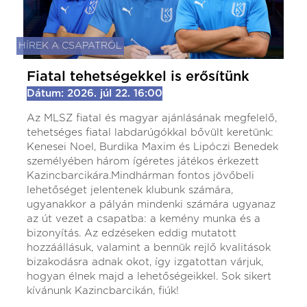
HÍREK A CSAPATRÓL
Fiatal tehetségekkel is erősítünk
Dátum: 2026. júl 22. 16:00
Az MLSZ fiatal és magyar ajánlásának megfelelő,
tehetséges fiatal labdarúgókkal bővült keretünk:
Kenesei Noel, Burdika Maxim és Lipóczi Benedek
személyében három ígéretes játékos érkezett
Kazincbarcikára.Mindhárman fontos jövőbeli
lehetőséget jelentenek klubunk számára,
ugyanakkor a pályán mindenki számára ugyanaz
az út vezet a csapatba: a kemény munka és a
bizonyítás. Az edzéseken eddig mutatott
hozzáállásuk, valamint a bennük rejlő kvalitások
bizakodásra adnak okot, így izgatottan várjuk,
hogyan élnek majd a lehetőségeikkel. Sok sikert
kívánunk Kazincbarcikán, fiúk!