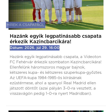
HÍREK A CSAPATRÓL
Hazánk egyik legpatinásabb csapata
érkezik Kazincbarcikára!
Dátum: 2026. júl 29. 16:00
Hazánk egyik legpatinásabb csapata, a Videoton
FC Fehérvár érkezik szombaton Kazincbarcikára!
Ellenfelünk háromszoros magyar bajnok,
kétszeres kupa- és kétszeres szuperkupa-győztes.
Az UEFA-kupa 1984-1985-ös kiírásának
ezüstérmese, ahol a spanyol Real Madrid ellen
játszott döntőt (azai pályán 3–0-ra vesztett, a
visszavágón pedig 1–0-ra nyert Madridban).