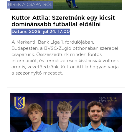
HÍREK A CSAPATRÓL
Kuttor Attila: Szeretnénk egy kicsit
dominánsabb futballal előállni
Dátum: 2026. júl 24. 17:00
A Merkantil Bank Liga 1. fordulójában,
Budapesten, a BVSC-Zugló otthonában szerepel
csapatunk. Összeszedtünk minden fontos
információt, és természetesen kíváncsiak voltunk
arra is, vezetőedzőnk, Kuttor Attila hogyan várja
a szezonnyitó mecscet.