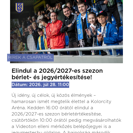
HÍREK A CSAPATRÓL
Elindul a 2026/2027-es szezon
bérlet- és jegyértékesítése!
Dátum: 2026. júl 28. 11:00
Új idény, új célok, új közös élmények –
hamarosan ismét megtelik élettel a Kolorcity
Aréna. Kedden 16:00 órától elindul a
2026/2027-es szezon bérletértékesítése,
csütörtökön 10:00 órától pedig megvásárolhatók
a Videoton elleni mérkőzés belépőjegyei is a
jegymester.hu oldalon. A bajnokság második