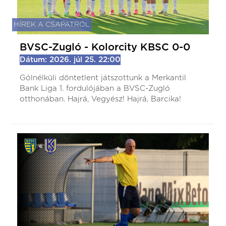
HÍREK A CSAPATRÓL
BVSC-Zugló - Kolorcity KBSC 0-0
Dátum: 2026. júl 25. 22:00
Gólnélküli döntetlent játszottunk a Merkantil
Bank Liga 1. fordulójában a BVSC-Zugló
otthonában. Hajrá, Vegyész! Hajrá, Barcika!