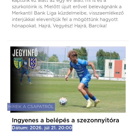
kaptunk ez alatt az egy év alatt mi is és a
szurkolóink is. Mielőtt újult erővel belevágnánk a
Merkantil Bank Liga küzdelmeibe, visszaemlékező
interjúkkal elevenítjük fel a mögöttünk hagyott
hónapokat. Hajrá, Vegyész! Hajrá, Barcika!
HÍREK A CSAPATRÓL
Ingyenes a belépés a szezonnyitóra
Dátum: 2026. júl 21. 20:00