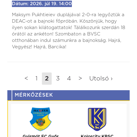
Dátum: 2026. júl 19. 14:00
Maksym Pukhtieiev duplájával 2-0-ra legyőztük a
DEAC-ot a bajnoki főpróbán. Köszönjük, hogy
ilyen sokan kilátogattatok! Tálálkozunk szerdán 18
órától az ankéton! Szombaton a BVSC
otthonában indul számunkra a bajnokság. Hajrá,
Vegyész! Hajrá, Barcika!
<
1
2
3
4
>
Utolsó ›
MÉRKŐZÉSEK
Kolorcity KBSC
HR-Rent