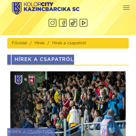
Togg
navi
Főoldal
Hírek
Hírek a csapatról
HÍREK A CSAPATRÓL
HÍREK A CSAPATRÓL