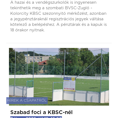
A hazai és a vendégszurkolók is ingyenesen
tekinthetik meg a szombati BVSC-Zugló -
Kolorcity KBSC szezonnyitó mérkőzést, azonban
a jegypénztáraknál regisztrációs jegyek váltása
kötelező a belépéshez. A pénztárak és a kapuk is
18 órakor nyitnak.
HÍREK A CSAPATRÓL
Szabad foci a KBSC-nél