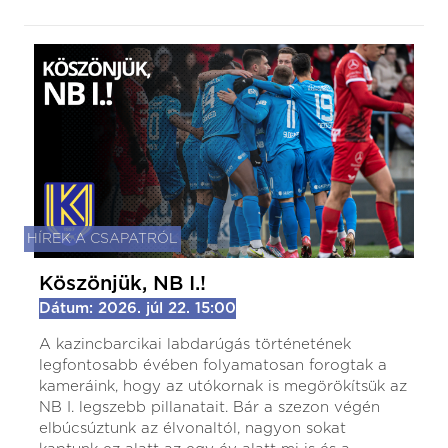
HÍREK A CSAPATRÓL
Köszönjük, NB I.!
Dátum: 2026. júl 22. 15:00
A kazincbarcikai labdarúgás történetének
legfontosabb évében folyamatosan forogtak a
kameráink, hogy az utókornak is megörökítsük az
NB I. legszebb pillanatait. Bár a szezon végén
elbúcsúztunk az élvonaltól, nagyon sokat