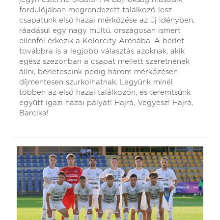
fordulójában megrendezett találkozó lesz
csapatunk első hazai mérkőzése az új idényben,
ráadásul egy nagy múltú, országosan ismert
ellenfél érkezik a Kolorcity Arénába. A bérlet
továbbra is a legjobb választás azoknak, akik
egész szezonban a csapat mellett szeretnének
állni, bérleteseink pedig három mérkőzésen
díjmentesen szurkolhatnak. Legyünk minél
többen az első hazai találkozón, és teremtsünk
együtt igazi hazai pályát! Hajrá, Vegyész! Hajrá,
Barcika!