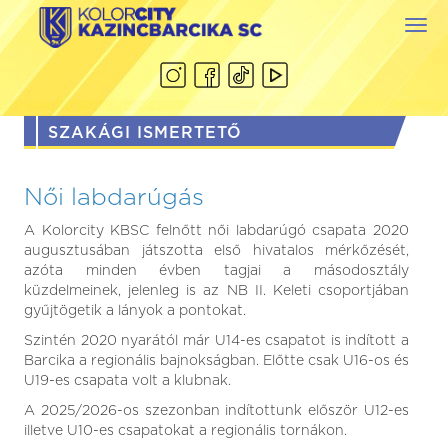
Togg
navi
SZAKÁGI ISMERTETŐ
Női labdarúgás
A Kolorcity KBSC felnőtt női labdarúgó csapata 2020
augusztusában játszotta első hivatalos mérkőzését,
azóta minden évben tagjai a másodosztály
küzdelmeinek, jelenleg is az NB II. Keleti csoportjában
gyűjtögetik a lányok a pontokat.
Szintén 2020 nyarától már U14-es csapatot is indított a
Barcika a regionális bajnokságban. Előtte csak U16-os és
U19-es csapata volt a klubnak.
A 2025/2026-os szezonban indítottunk először U12-es
illetve U10-es csapatokat a regionális tornákon.