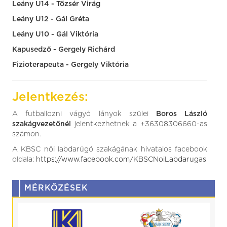
Leány U14 - Tőzsér Virág
Leány U12 - Gál Gréta
Leány U10 - Gál Viktória
Kapusedző - Gergely Richárd
Fizioterapeuta - Gergely Viktória
Jelentkezés:
A futballozni vágyó lányok szülei
Boros László
szakágvezetőnél
jelentkezhetnek a +36308306660-as
számon.
A KBSC női labdarúgó szakágának hivatalos facebook
oldala:
https://www.facebook.com/KBSCNoiLabdarugas
MÉRKŐZÉSEK