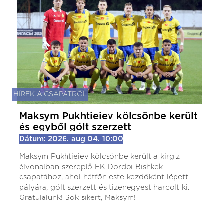
HÍREK A CSAPATRÓL
Maksym Pukhtieiev kölcsönbe került
és egyből gólt szerzett
Dátum: 2026. aug 04. 10:00
Maksym Pukhtieiev kölcsönbe került a kirgiz
élvonalban szereplő FK Dordoi Bishkek
csapatához, ahol hétfőn este kezdőként lépett
pályára, gólt szerzett és tizenegyest harcolt ki.
Gratulálunk! Sok sikert, Maksym!