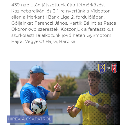
439 nap után játszottunk újra tétmérkőzést
Kazincbarcikán, és 3-1-re nyertünk a Videoton
ellen a Merkantil Bank Liga 2. fordulójában.
Góljainkat Ferenczi János, Kártik Bálint és Pascal
Okoronkwo szerezték. Köszönjük a fantasztikus
szurkolást! Találkozunk jövő héten Gyirmóton!
Hajrá, Vegyész! Hajrá, Barcika!
HÍREK A CSAPATRÓL