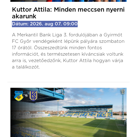
Kuttor Attila: Minden meccsen nyerni
akarunk
Dátum: 2026. aug 07. 09:00
A Merkantil Bank Liga 3. fordulójában a Gyirmót
FC Győr vendégeként lépünk pályára szombaton
17 órától. Összeszedtünk minden fontos
információt, és természetesen kíváncsiak voltunk
arra is, vezetőedzőnk, Kuttor Attila hogyan várja
a találkozót.