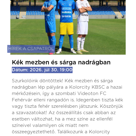
HÍREK A CSAPATRÓL
Kék mezben és sárga nadrágban
Dátum: 2026. júl 30. 19:00
Szurkolóink döntöttek! Kék mezben és sárga
nadrágban lép pályára a Kolorcity KBSC a hazai
mérkőzésein, így a szombati Videoton FC
Fehérvár elleni rangadón is. Idegenben tiszta kék
vagy tiszta fehér szerelésben játszunk. Köszönjük
a szavazatokat! Az összeállítás csak abban az
esetben változhat, ha a mez színe az ellenfél
színeivel valamilyen ok miatt nem
összeegyeztethető. Találkozunk a Kolorcity