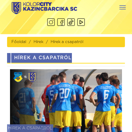
Togg
navi
Főoldal
Hírek
Hírek a csapatról
HÍREK A CSAPATRÓL
HÍREK A CSAPATRÓL