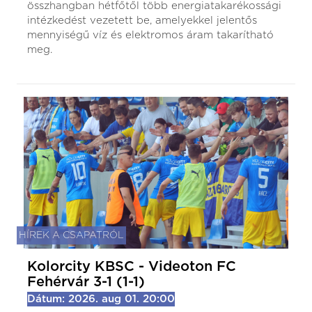
összhangban hétfőtől több energiatakarékossági
intézkedést vezetett be, amelyekkel jelentős
mennyiségű víz és elektromos áram takarítható
meg.
HÍREK A CSAPATRÓL
Kolorcity KBSC - Videoton FC
Fehérvár 3-1 (1-1)
Dátum: 2026. aug 01. 20:00