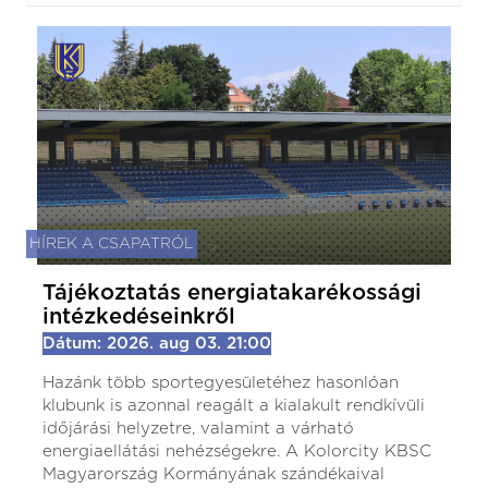
HÍREK A CSAPATRÓL
Tájékoztatás energiatakarékossági
intézkedéseinkről
Dátum: 2026. aug 03. 21:00
Hazánk több sportegyesületéhez hasonlóan
klubunk is azonnal reagált a kialakult rendkívüli
időjárási helyzetre, valamint a várható
energiaellátási nehézségekre. A Kolorcity KBSC
Magyarország Kormányának szándékaival