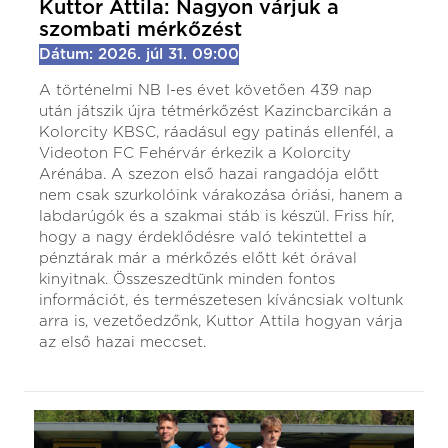
Kuttor Attila: Nagyon várjuk a
szombati mérkőzést
Dátum: 2026. júl 31. 09:00
A történelmi NB I-es évet követően 439 nap
után játszik újra tétmérkőzést Kazincbarcikán a
Kolorcity KBSC, ráadásul egy patinás ellenfél, a
Videoton FC Fehérvár érkezik a Kolorcity
Arénába. A szezon első hazai rangadója előtt
nem csak szurkolóink várakozása óriási, hanem a
labdarúgók és a szakmai stáb is készül. Friss hír,
hogy a nagy érdeklődésre való tekintettel a
pénztárak már a mérkőzés előtt két órával
kinyitnak. Összeszedtünk minden fontos
információt, és természetesen kíváncsiak voltunk
arra is, vezetőedzőnk, Kuttor Attila hogyan várja
az első hazai meccset.