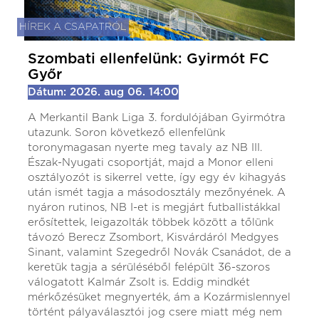
HÍREK A CSAPATRÓL
Szombati ellenfelünk: Gyirmót FC
Győr
Dátum: 2026. aug 06. 14:00
A Merkantil Bank Liga 3. fordulójában Gyirmótra
utazunk. Soron következő ellenfelünk
toronymagasan nyerte meg tavaly az NB III.
Észak-Nyugati csoportját, majd a Monor elleni
osztályozót is sikerrel vette, így egy év kihagyás
után ismét tagja a másodosztály mezőnyének. A
nyáron rutinos, NB I-et is megjárt futballistákkal
erősítettek, leigazolták többek között a tőlünk
távozó Berecz Zsombort, Kisvárdáról Medgyes
Sinant, valamint Szegedről Novák Csanádot, de a
keretük tagja a sérüléséből felépült 36-szoros
válogatott Kalmár Zsolt is. Eddig mindkét
mérkőzésüket megnyerték, ám a Kozármislennyel
történt pályaválasztói jog csere miatt még nem