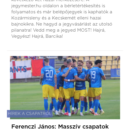
jegymester.hu oldalon a bérletértékesítés is
folyamatos és már belépőjegyek is kaphatók a
Kozármisleny és a Kecskemét elleni hazai
bajnokikra. Ne hagyd a jegyvásárlást az utolsó
pilanatra! Vedd meg a jegyed MOST! Hajrá,
Vegyész! Hajrá, Barcika!
HÍREK A CSAPATRÓL
Ferenczi János: Masszív csapatok