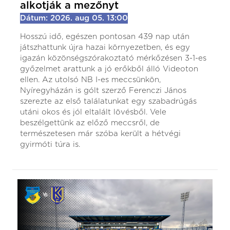
alkotják a mezőnyt
Dátum: 2026. aug 05. 13:00
Hosszú idő, egészen pontosan 439 nap után
játszhattunk újra hazai környezetben, és egy
igazán közönségszórakoztató mérkőzésen 3-1-es
győzelmet arattunk a jó erőkből álló Videoton
ellen. Az utolsó NB I-es meccsünkön,
Nyíregyházán is gólt szerző Ferenczi János
szerezte az első találatunkat egy szabadrúgás
utáni okos és jól eltalált lövésből. Vele
beszélgettünk az előző meccsről, de
természetesen már szóba került a hétvégi
gyirmóti túra is.