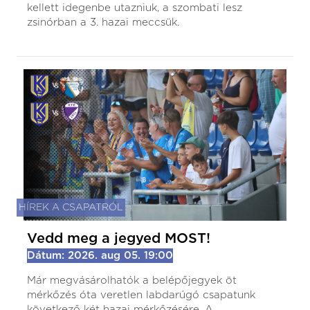
kellett idegenbe utazniuk, a szombati lesz
zsinórban a 3. hazai meccsük.
HÍREK A CSAPATRÓL
Vedd meg a jegyed MOST!
Dátum: 2026. aug 05. 19:00
Már megvásárolhatók a belépőjegyek öt
mérkőzés óta veretlen labdarúgó csapatunk
következő két hazai mérkőzésére. A