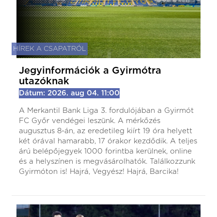
HÍREK A CSAPATRÓL
Jegyinformációk a Gyirmótra
utazóknak
Dátum: 2026. aug 04. 11:00
A Merkantil Bank Liga 3. fordulójában a Gyirmót
FC Győr vendégei leszünk. A mérkőzés
augusztus 8-án, az eredetileg kiírt 19 óra helyett
két órával hamarabb, 17 órakor kezdődik. A teljes
árú belépőjegyek 1000 forintba kerülnek, online
és a helyszínen is megvásárolhatók. Találkozzunk
Gyirmóton is! Hajrá, Vegyész! Hajrá, Barcika!