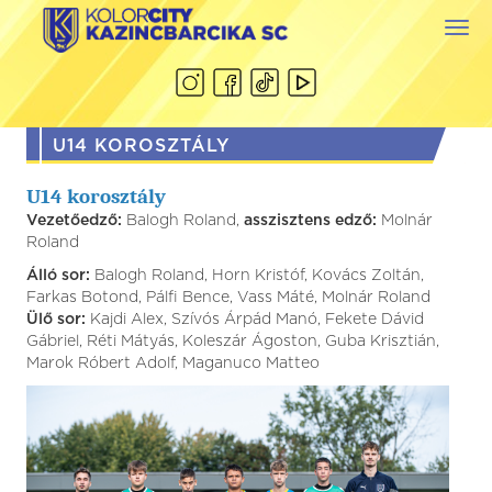
Togg
navi
U14 KOROSZTÁLY
U14 korosztály
Vezetőedző:
Balogh Roland,
asszisztens edző:
Molnár
Roland
Álló sor:
Balogh Roland, Horn Kristóf, Kovács Zoltán,
Farkas Botond, Pálfi Bence, Vass Máté, Molnár Roland
Ülő sor:
Kajdi Alex, Szívós Árpád Manó, Fekete Dávid
Gábriel, Réti Mátyás, Koleszár Ágoston, Guba Krisztián,
Marok Róbert Adolf, Maganuco Matteo