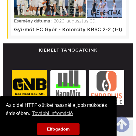
Esemény dátuma :
2026. augusztus 09.
Gyirmót FC Győr - Kolorcity KBSC 2-2 (1-1)
KIEMELT TÁMOGATÓINK
Az oldal HTTP-sütiket használ a jobb működés
érdekében.
További infromáció
Főoldal
Hirek
Médiaajánlat
Impresszum
Elfogadom
Kapcsolat