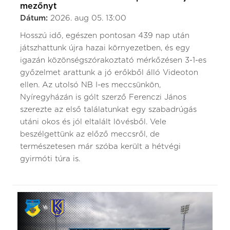
mezőnyt
Dátum:
2026. aug 05. 13:00
Hosszú idő, egészen pontosan 439 nap után
játszhattunk újra hazai környezetben, és egy
igazán közönségszórakoztató mérkőzésen 3-1-es
győzelmet arattunk a jó erőkből álló Videoton
ellen. Az utolsó NB I-es meccsünkön,
Nyíregyházán is gólt szerző Ferenczi János
szerezte az első találatunkat egy szabadrúgás
utáni okos és jól eltalált lövésből. Vele
beszélgettünk az előző meccsről, de
természetesen már szóba került a hétvégi
gyirmóti túra is.