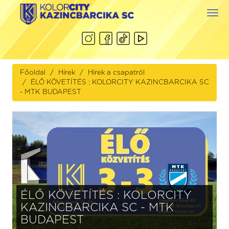
Togg
navi
Főoldal
Hírek
Hírek a csapatról
ÉLŐ KÖVETÍTÉS : KOLORCITY KAZINCBARCIKA SC
- MTK BUDAPEST
ÉLŐ KÖVETÍTÉS : KOLORCITY
KAZINCBARCIKA SC - MTK
BUDAPEST