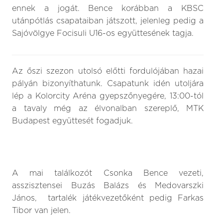
ennek a jogát. Bence korábban a KBSC
utánpótlás csapataiban játszott, jelenleg pedig a
Sajóvölgye Focisuli U16-os együttesének tagja.
Az őszi szezon utolsó előtti fordulójában hazai
pályán bizonyíthatunk. Csapatunk idén utoljára
lép a Kolorcity Aréna gyepszőnyegére, 13:00-tól
a tavaly még az élvonalban szereplő, MTK
Budapest együttesét fogadjuk.
A mai találkozót Csonka Bence vezeti,
asszisztensei Buzás Balázs és Medovarszki
János, tartalék játékvezetőként pedig Farkas
Tibor van jelen.