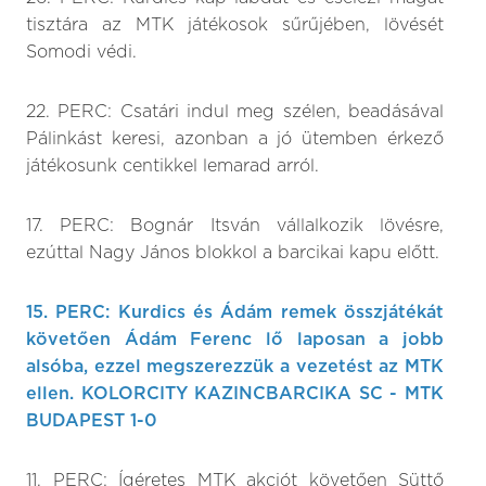
tisztára az MTK játékosok sűrűjében, lövését
Somodi védi.
22. PERC: Csatári indul meg szélen, beadásával
Pálinkást keresi, azonban a jó ütemben érkező
játékosunk centikkel lemarad arról.
17. PERC: Bognár Itsván vállalkozik lövésre,
ezúttal Nagy János blokkol a barcikai kapu előtt.
15. PERC: Kurdics és Ádám remek összjátékát
követően Ádám Ferenc lő laposan a jobb
alsóba, ezzel megszerezzük a vezetést az MTK
ellen. KOLORCITY KAZINCBARCIKA SC - MTK
BUDAPEST 1-0
11. PERC: Ígéretes MTK akciót követően Süttő