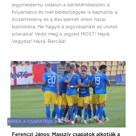
jegymester.hu oldalon a bérletértékesítés is
folyamatos és már belépőjegyek is kaphatók a
Kozármisleny és a Kecskemét elleni hazai
bajnokikra. Ne hagyd a jegyvásárlást az utolsó
pilanatra! Vedd meg a jegyed MOST! Hajrá,
Vegyész! Hajrá, Barcika!
HÍREK A CSAPATRÓL
Ferenczi János: Masszív csapatok alkotják a