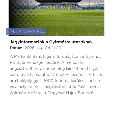
HÍREK A CSAPATRÓL
Jegyinformációk a Gyirmótra utazóknak
Dátum:
2026. aug 04. 11:00
A Merkantil Bank Liga 3. fordulójában a Gyirmót
FC Győr vendégei leszünk. A mérkőzés
augusztus 8-án, az eredetileg kiírt 19 óra helyett
két órával hamarabb, 17 órakor kezdődik. A teljes
árú belépőjegyek 1000 forintba kerülnek, online
és a helyszínen is megvásárolhatók. Találkozzunk
Gyirmóton is! Hajrá, Vegyész! Hajrá, Barcika!