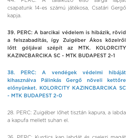
44. PERC: A találkozó első sárga lapját
csapatunk 14-es számú játékosa, Csatári Gergő
kapja.
39. PERC: A barcikai védelem is hibázik, rövid
a felszabadítás, így Zuigéber Ákos közelről
lőtt góljával szépít az MTK. KOLORCITY
KAZINCBARCIKA SC - MTK BUDAPEST 2-1
38. PERC: A vendégek védelmi hibáját
kihasználva Pálinkás Gergő növeli kettőre
előnyünket. KOLORCITY KAZINCBARCIKA SC
- MTK BUDAPEST 2-0
28. PERC: Zuigéber lőhet tisztán kapura, a labda
a kapufa mellett suhan el.
26. PERC: Kurdics kap labdát és cselezi magát