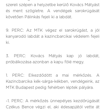
szereli szépen a helyzetbe kerülő Kovács Mátyást
és ment szögletre. A vendégek sarokrúgását
követően Pálinkás fejeli ki a labdát.
9. PERC: Az MTK végez el sarokrúgást, a jól
kanyarodó labdát a kazincbarcikai védelem fejeli
ki.
3. PERC: Kovács Mátyás kap jó labdát,
próbálkozása azonban a kapu fölé megy.
1. PERC: Elkezdődött a mai mérkőzés. A
Kazincbarcika kék-sárga-kékben, vendégeink, az
MTK Budapest pedig fehérben léptek pályára.
-1. PERC: A mérkőzés ünnepélyes kezdőrúgását
Czékus Bence végzi el, aki édesapjától vette át