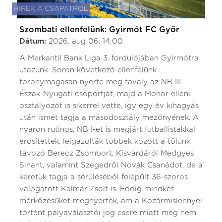
HÍREK A CSAPATRÓL
Szombati ellenfelünk: Gyirmót FC Győr
Dátum:
2026. aug 06. 14:00
A Merkantil Bank Liga 3. fordulójában Gyirmótra
utazunk. Soron következő ellenfelünk
toronymagasan nyerte meg tavaly az NB III.
Észak-Nyugati csoportját, majd a Monor elleni
osztályozót is sikerrel vette, így egy év kihagyás
után ismét tagja a másodosztály mezőnyének. A
nyáron rutinos, NB I-et is megjárt futballistákkal
erősítettek, leigazolták többek között a tőlünk
távozó Berecz Zsombort, Kisvárdáról Medgyes
Sinant, valamint Szegedről Novák Csanádot, de a
keretük tagja a sérüléséből felépült 36-szoros
válogatott Kalmár Zsolt is. Eddig mindkét
mérkőzésüket megnyerték, ám a Kozármislennyel
történt pályaválasztói jog csere miatt még nem