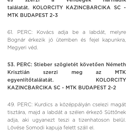
és szerzi a vendégek harmadik
találatát. KOLORCITY KAZINCBARCIKA SC -
MTK BUDAPEST 2-3
61. PERC: Kovács adja be a labdát, melyre
Bognár érkezik jó ütemben és fejel kapunkra,
Megyeri véd.
53. PERC: Stieber szögletét követően Németh
Krisztián szerzi meg az MTK
egyenlítőtalálatát. KOLORCITY
KAZINCBARCIKA SC - MTK BUDAPEST 2-2
49. PERC: Kurdics a középpályán cselezi magát
tisztára, majd a labdát a szélen érkező Süttőnek
adja, aki ugyanezt teszi a tizenhatoson belül.
Lövése Somodi kapuja felett száll el.