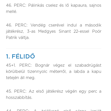
46. PERC: Pálinkás cselez és lő kapaura, sajnos
mellé.
46. PERC: Vendég cserével indul a második
játékrész, 3-as Medgyes Sinant 22-essel Poór
Patrik váltja.
1. FÉLIDŐ
45+1. PERC: Bognár végez el szabadrúgást
körülbelül tizennyolc méterről, a labda a kapu
tetején áll meg.
45. PERC: Az első játékrész végén egy perc a
hosszabbítás.