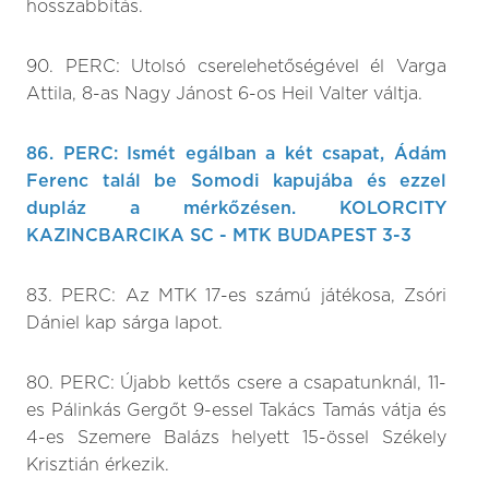
hosszabbítás.
90. PERC: Utolsó cserelehetőségével él Varga
Attila, 8-as Nagy Jánost 6-os Heil Valter váltja.
86. PERC: Ismét egálban a két csapat, Ádám
Ferenc talál be Somodi kapujába és ezzel
dupláz a mérkőzésen. KOLORCITY
KAZINCBARCIKA SC - MTK BUDAPEST 3-3
83. PERC: Az MTK 17-es számú játékosa, Zsóri
Dániel kap sárga lapot.
80. PERC: Újabb kettős csere a csapatunknál, 11-
es Pálinkás Gergőt 9-essel Takács Tamás vátja és
4-es Szemere Balázs helyett 15-össel Székely
Krisztián érkezik.