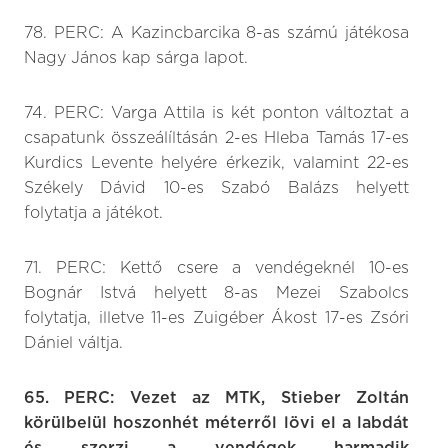
78. PERC: A Kazincbarcika 8-as számú játékosa
Nagy János kap sárga lapot.
74. PERC: Varga Attila is két ponton változtat a
csapatunk összeálíltásán 2-es Hleba Tamás 17-es
Kurdics Levente helyére érkezik, valamint 22-es
Székely Dávid 10-es Szabó Balázs helyett
folytatja a játékot.
71. PERC: Kettő csere a vendégeknél 10-es
Bognár Istvá helyett 8-as Mezei Szabolcs
folytatja, illetve 11-es Zuigéber Ákost 17-es Zsóri
Dániel váltja.
65. PERC: Vezet az MTK, Stieber Zoltán
körülbelül hoszonhét méterről lövi el a labdát