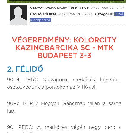
Szerző:
Szabó Noémi
Publikálva:
2022. nov 27. 12:30
Utolsó frissítés:
2023. máj 26. 17:50
Kategória:
Hírek
a csapatról
VÉGEREDMÉNY: KOLORCITY
KAZINCBARCIKA SC - MTK
BUDAPEST 3-3
2. FÉLIDŐ
90+4. PERC: Gólzáporos mérkőzést követően
osztozkodunk a pontokon az MTK-val.
90+2. PERC: Megyeri Gábornak villan a sárga
lap.
90. PERC: A mérkőzés végén négy perc a