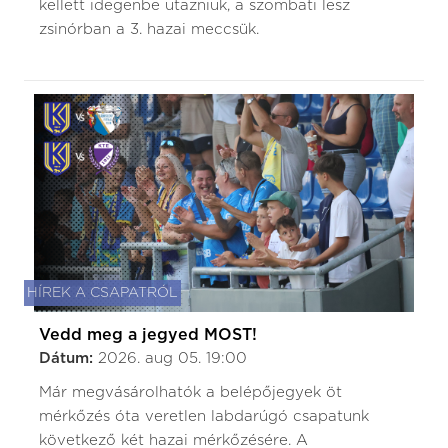
kellett idegenbe utazniuk, a szombati lesz
zsinórban a 3. hazai meccsük.
HÍREK A CSAPATRÓL
Vedd meg a jegyed MOST!
Dátum:
2026. aug 05. 19:00
Már megvásárolhatók a belépőjegyek öt
mérkőzés óta veretlen labdarúgó csapatunk
következő két hazai mérkőzésére. A