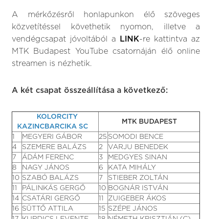
A mérkőzésről honlapunkon élő szöveges
közvetítéssel követhetik nyomon, illetve a
vendégcsapat jóvoltából a
LINK
-re kattintva az
MTK Budapest YouTube csatornáján élő online
streamen is nézhetik.
A két csapat összeállítása a következő:
KOLORCITY
MTK BUDAPEST
KAZINCBARCIKA SC
1
MEGYERI GÁBOR
25
SOMODI BENCE
4
SZEMERE BALÁZS
2
VARJU BENEDEK
7
ÁDÁM FERENC
3
MEDGYES SINAN
8
NAGY JÁNOS
6
KATA MIHÁLY
10
SZABÓ BALÁZS
7
STIEBER ZOLTÁN
11
PÁLINKÁS GERGŐ
10
BOGNÁR ISTVÁN
14
CSATÁRI GERGŐ
11
ZUIGEBER ÁKOS
16
SÜTTŐ ATTILA
15
SZÉPE JÁNOS