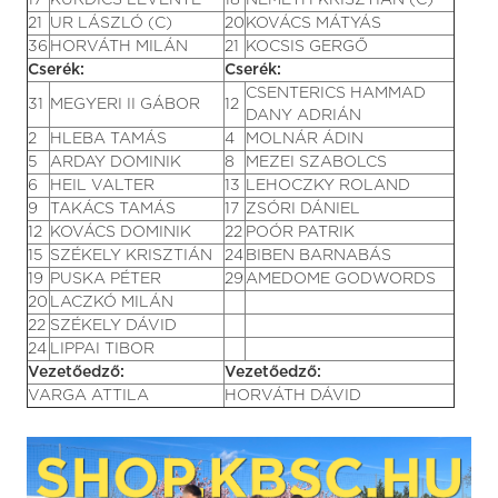
17
KURDICS LEVENTE
18
NÉMETH KRISZTIÁN (C)
21
UR LÁSZLÓ (C)
20
KOVÁCS MÁTYÁS
36
HORVÁTH MILÁN
21
KOCSIS GERGŐ
Cserék:
Cserék:
CSENTERICS HAMMAD
31
MEGYERI II GÁBOR
12
DANY ADRIÁN
2
HLEBA TAMÁS
4
MOLNÁR ÁDIN
5
ARDAY DOMINIK
8
MEZEI SZABOLCS
6
HEIL VALTER
13
LEHOCZKY ROLAND
9
TAKÁCS TAMÁS
17
ZSÓRI DÁNIEL
12
KOVÁCS DOMINIK
22
POÓR PATRIK
15
SZÉKELY KRISZTIÁN
24
BIBEN BARNABÁS
19
PUSKA PÉTER
29
AMEDOME GODWORDS
20
LACZKÓ MILÁN
22
SZÉKELY DÁVID
24
LIPPAI TIBOR
Vezetőedző:
Vezetőedző:
VARGA ATTILA
HORVÁTH DÁVID