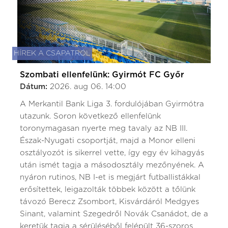
HÍREK A CSAPATRÓL
Szombati ellenfelünk: Gyirmót FC Győr
Dátum:
2026. aug 06. 14:00
A Merkantil Bank Liga 3. fordulójában Gyirmótra
utazunk. Soron következő ellenfelünk
toronymagasan nyerte meg tavaly az NB III.
Észak-Nyugati csoportját, majd a Monor elleni
osztályozót is sikerrel vette, így egy év kihagyás
után ismét tagja a másodosztály mezőnyének. A
nyáron rutinos, NB I-et is megjárt futballistákkal
erősítettek, leigazolták többek között a tőlünk
távozó Berecz Zsombort, Kisvárdáról Medgyes
Sinant, valamint Szegedről Novák Csanádot, de a
keretük tagja a sérüléséből felépült 36-szoros