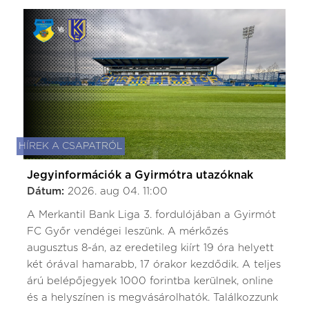
HÍREK A CSAPATRÓL
Jegyinformációk a Gyirmótra utazóknak
Dátum:
2026. aug 04. 11:00
A Merkantil Bank Liga 3. fordulójában a Gyirmót
FC Győr vendégei leszünk. A mérkőzés
augusztus 8-án, az eredetileg kiírt 19 óra helyett
két órával hamarabb, 17 órakor kezdődik. A teljes
árú belépőjegyek 1000 forintba kerülnek, online
és a helyszínen is megvásárolhatók. Találkozzunk