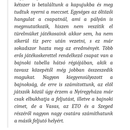
kétszer is betaláltunk a kapujukba és meg
tudtuk nyerni a meccset. Egységes az öltözői
hangulat a csapatnál, ami a pályán is
megmutatkozik, hiszen nem veszítik el
türelmüket játékosaink akkor sem, ha nem
sikerül tíz perc után vezetni, s ez már
sokadszor hozta meg az eredményét. Több
erős játékoskerettel rendelkező csapat van a
bajnoki tabella hátsó régiójában, akik a
tavasz közepétől még jobban összeszedik
magukat. Nagyon kiegyensúlyozott a
bajnokság, de erre is számítottunk, az elöl
játszók közül úgy érzem a Nyíregyháza már
csak elbukhatja a feljutást, illetve a bajnoki
címet, de a Vasas, az ETO és a Szeged
részéről nagyon nagy csatára számíthatunk
a másik feljutó helyért.