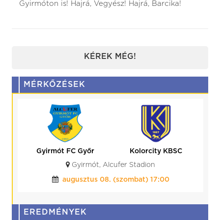
Gyirmóton is! Hajrá, Vegyész! Hajrá, Barcika!
KÉREK MÉG!
MÉRKŐZÉSEK
y KBSC
Kolorcity KBSC
HR-Rent
Kozármisleny
Kazincbarcika, Kolorcity Aréna
00
augusztus 15. (szombat) 17:30
EREDMÉNYEK