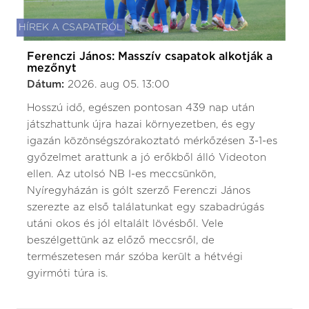
HÍREK A CSAPATRÓL
Ferenczi János: Masszív csapatok alkotják a
mezőnyt
Dátum:
2026. aug 05. 13:00
Hosszú idő, egészen pontosan 439 nap után
játszhattunk újra hazai környezetben, és egy
igazán közönségszórakoztató mérkőzésen 3-1-es
győzelmet arattunk a jó erőkből álló Videoton
ellen. Az utolsó NB I-es meccsünkön,
Nyíregyházán is gólt szerző Ferenczi János
szerezte az első találatunkat egy szabadrúgás
utáni okos és jól eltalált lövésből. Vele
beszélgettünk az előző meccsről, de
természetesen már szóba került a hétvégi
gyirmóti túra is.