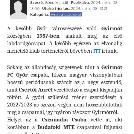
Szerző:
Göndör Judit
Publikálva:
2024. márc 08.
13:00
Utolsó frissítés:
2024. márc 08. 13:21
Kategória:
Hírek a csapatról
A később Győr városrészévé váló
Gyirmót
községben
1957-ben
alakult meg az első
labdarúgócsapat. A később egészen az élvonalig
menetelő klub történetéről bővebben
írtunk.
ITT
Sokáig az állandóság szigetének tűnt a
Gyirmót
FC Győr
csapata, hiszen magyar viszonylatban
hosszú periódusnak számít az a négy esztendő,
amit
Csertői Aurél
vezetőedző a csapat kispadján
töltött. A győri születésű tréner szerződését a
2022/2023-as szezon végén nem hosszabbították
meg a csapatnál, így nyáron távozott Gyirmótról.
Helyét az a
Csizmadia Csaba
vette át, aki
korábban a
Budafoki MTE
csapatával feljutást