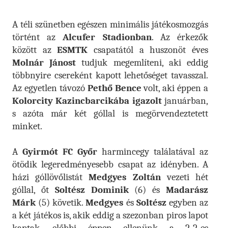
A téli szünetben egészen minimális játékosmozgás
történt az
Alcufer Stadionban
. Az érkezők
között az
ESMTK
csapatától a huszonöt éves
Molnár Jánost
tudjuk megemlíteni, aki eddig
többnyire csereként kapott lehetőséget tavasszal.
Az egyetlen távozó
Pethő Bence
volt, aki éppen a
Kolorcity Kazincbarcikába igazolt
januárban,
s azóta már két góllal is megörvendeztetett
minket.
A
Gyirmót FC Győr
harmincegy találatával az
ötödik legeredményesebb csapat az idényben. A
házi góllövőlistát
Medgyes Zoltán
vezeti hét
góllal, őt
Soltész Dominik
(6) és
Madarász
Márk
(5) követik.
Medgyes
és
Soltész
egyben az
a két játékos is, akik eddig a szezonban piros lapot