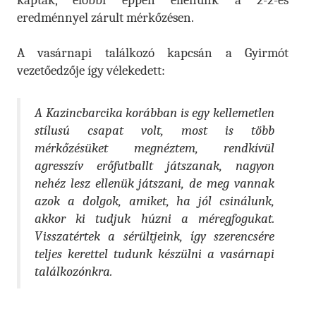
kaptak, előbbi éppen ellenünk a 2-2-es
eredménnyel zárult mérkőzésen.
A vasárnapi találkozó kapcsán a Gyirmót
vezetőedzője így vélekedett:
A Kazincbarcika korábban is egy kellemetlen
stílusú csapat volt, most is több
mérkőzésüket megnéztem, rendkívül
agresszív erőfutballt játszanak, nagyon
nehéz lesz ellenük játszani, de meg vannak
azok a dolgok, amiket, ha jól csinálunk,
akkor ki tudjuk húzni a méregfogukat.
Visszatértek a sérültjeink, így szerencsére
teljes kerettel tudunk készülni a vasárnapi
találkozónkra.