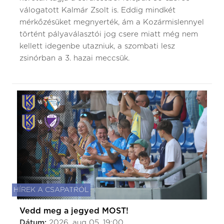
válogatott Kalmár Zsolt is. Eddig mindkét
mérkőzésüket megnyerték, ám a Kozármislennyel
történt pályaválasztói jog csere miatt még nem
kellett idegenbe utazniuk, a szombati lesz
zsinórban a 3. hazai meccsük.
HÍREK A CSAPATRÓL
Vedd meg a jegyed MOST!
Dátum:
2026. aug 05. 19:00