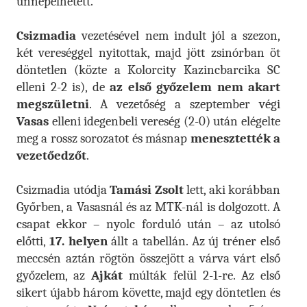
ünnepelhetett.
Csizmadia
vezetésével nem indult jól a szezon,
két vereséggel nyitottak, majd jött zsinórban öt
döntetlen (közte a Kolorcity Kazincbarcika SC
elleni 2-2 is), de
az első győzelem nem akart
megszületni
. A vezetőség a szeptember végi
Vasas
elleni idegenbeli vereség (2-0) után elégelte
meg a rossz sorozatot és másnap
menesztették a
vezetőedzőt
.
Csizmadia utódja
Tamási Zsolt
lett, aki korábban
Győrben, a Vasasnál és az MTK-nál is dolgozott. A
csapat ekkor – nyolc forduló után – az utolsó
előtti,
17. helyen
állt a tabellán. Az új tréner első
meccsén aztán rögtön összejött a várva várt első
győzelem, az
Ajkát
múlták felül 2-1-re. Az első
sikert újabb három követte, majd egy döntetlen és