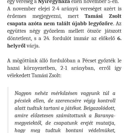
egy vereség a
Nyíregyháza
ellen november 5-én.
A november elejei 2-4 arányú vereséget azért is
érdemes megjegyezni, mert
Tamási Zsolt
csapata azóta nem talált újabb legyőzőre
. Az
együttes négy győzelem mellett ötször játszott
döntetlent, s a 24. fordulót immár az előkelő
6.
helyről
várja.
A mögöttünk álló fordulóban a Pécset győzték le
hazai környezetben, 2-1 arányban, erről így
vélekedett Tamási Zsolt:
Nagyon nehéz mérkőzésen vagyunk túl a
pécsiek ellen, de szerencsére végig kontroll
alatt tudtuk tartani a játékot. Beigazolódott,
amire előzetesen számítottunk a Baranya-
megyeiektől, de csapatunk erejét mutatja,
hogy meg tudtuk bontani védelmüket,