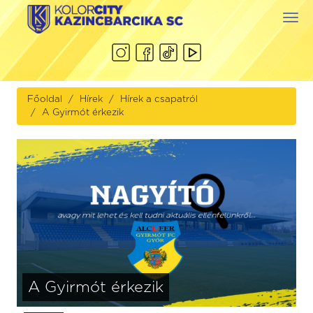
Togg
navi
Főoldal
Hírek
Hírek a csapatról
A Gyirmót érkezik
A Gyirmót érkezik