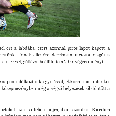
l ért a labdába, ezért azonnal piros lapot kapott, a
hettünk. Ennek ellenére derekasan tartotta magát a
 a meccset, góljával beállította a 2-0-s végeredményt.
téknapon találkoztunk egymással, ekkorra már mindkét
ű középmezőnyben még a végső helyezésekről döntött a
 betalált az első félidő hajrájában, azonban
Kurdics