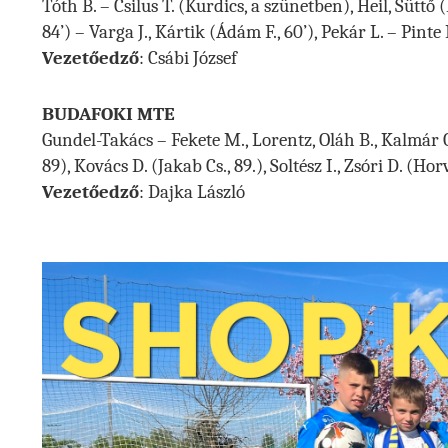
Tóth B. – Csilus T. (Kurdics, a szünetben), Heil, Sütt
84’) – Varga J., Kártik (Ádám F., 60’), Pekár L. – Pinte P
Vezetőedző
: Csábi József
BUDAFOKI MTE
Gundel-Takács – Fekete M., Lorentz, Oláh B., Kalmár O.
89), Kovács D. (Jakab Cs., 89.), Soltész I., Zsóri D. (Hor
Vezetőedző
: Dajka László