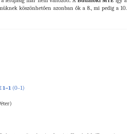
 a lefújásig már nem változott. A
Budafoki MTE
így a
müknek köszönhetően azonban ők a 8., mi pedig a 10.
 1–1
(0–1)
Péter)