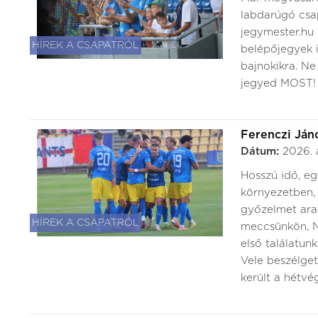
labdarúgó csa
jegymester.hu 
HÍREK A CSAPATRÓL
belépőjegyek i
bajnokikra. Ne
jegyed MOST! H
Ferenczi Ján
Dátum:
2026. 
Hosszú idő, eg
környezetben,
győzelmet arat
HÍREK A CSAPATRÓL
meccsünkön, Ny
első találatunk
Vele beszélge
került a hétvég