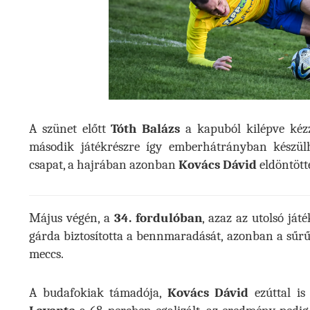
A szünet előtt
Tóth Balázs
a kapuból kilépve kézze
második játékrészre így emberhátrányban készül
csapat, a hajrában azonban
Kovács Dávid
eldöntötte
Május végén, a
34. fordulóban
, azaz az utolsó já
gárda biztosította a bennmaradását, azonban a sűr
meccs.
A budafokiak támadója,
Kovács Dávid
ezúttal is