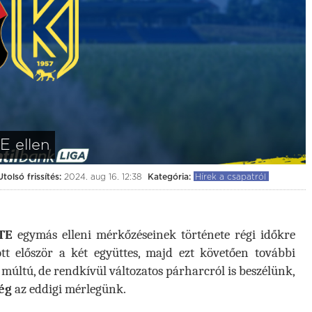
0:0
(0:0)
érvár
BVSC-Zugló
Kolorcity KBSC
Budapest, BVSC Stadion
július 25. (szombat) 19:00
E ellen
Utolsó frissítés:
2024. aug 16. 12:38
Kategória:
Hírek a csapatról
TE
egymás elleni mérkőzéseinek története régi időkre
tt először a két együttes, majd ezt követően további
múltú, de rendkívül változatos párharcról is beszélünk,
ég
az eddigi mérlegünk.