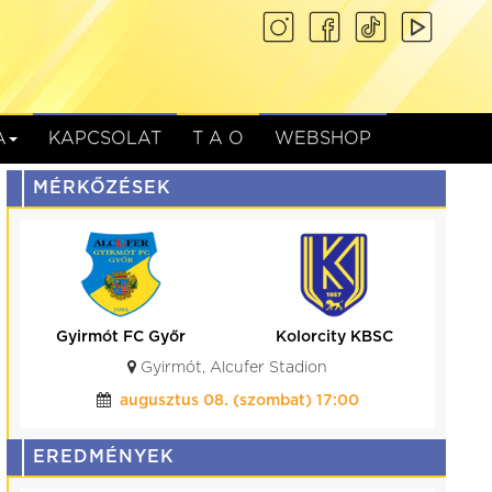
A
KAPCSOLAT
T A O
WEBSHOP
MÉRKŐZÉSEK
Gyirmót FC Győr
Kolorcity KBSC
Gyirmót, Alcufer Stadion
augusztus 08. (szombat) 17:00
EREDMÉNYEK