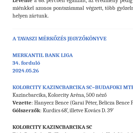
Levente
a 68. percben egalizált, az eredmény pedig
miénkkel azonos pontszámmal végzett, több győzel
helyen zártunk.
A TAVASZI MÉRKŐZÉS JEGYZŐKÖNYVE
MERKANTIL BANK LIGA
34. forduló
2024.05.26
KOLORCITY KAZINCBARCIKA SC–BUDAFOKI MTE
Kazincbarcika, Kolorcity Aréna, 500 néző
Vezette
: Hanyecz Bence (Garai Péter, Belicza Bence 
Gólszerzők
: Kurdics 68’, illetve Kovács D. 39’
KOLORCITY KAZINCBARCIKA SC