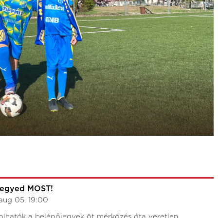
jegyed MOST!
aug 05. 19:00
lhatók a belépőjegyek öt mérkőzés óta veretlen