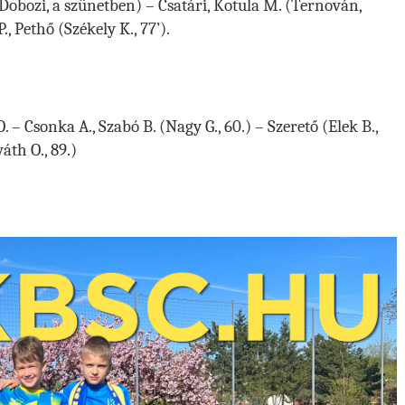
ő (Dobozi, a szünetben) – Csatári, Kotula M. (Ternován,
., Pethő (Székely K., 77’).
 – Csonka A., Szabó B. (Nagy G., 60.) – Szerető (Elek B.,
váth O., 89.)