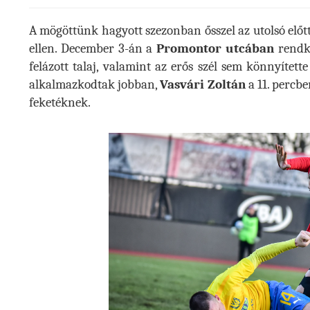
A mögöttünk hagyott szezonban ősszel az utolsó előtti
ellen. December 3-án a
Promontor utcában
rendkí
felázott talaj, valamint az erős szél sem könnyíte
alkalmazkodtak jobban,
Vasvári Zoltán
a 11. percben
feketéknek.