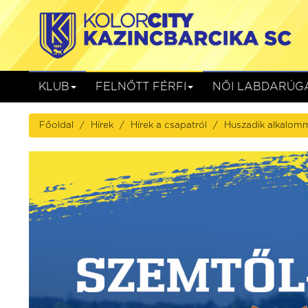
KLUB
FELNŐTT FÉRFI
NŐI LABDARÚG
Főoldal
Hírek
Hírek a csapatról
Huszadik alkalomm
Gyirmót FC Győr
Kolorcity KB
Gyirmót, Alcufer Stadion
augusztus 08. (szombat) 17:00