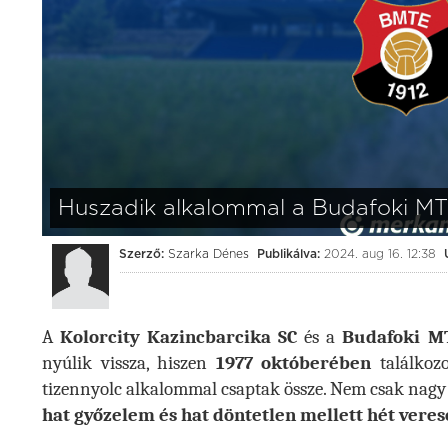
3:0
(1:1)
Kolorcity KBSC
Videoton FC Feh
Kolorcity Aréna
augusztus 01. (szombat) 17:30
Huszadik alkalommal a Budafoki MT
Szerző:
Szarka Dénes
Publikálva:
2024. aug 16. 12:38
A
Kolorcity Kazincbarcika SC
és a
Budafoki M
nyúlik vissza, hiszen
1977 októberében
találkozo
tizennyolc alkalommal csaptak össze. Nem csak nagy 
hat győzelem és hat döntetlen mellett hét veres