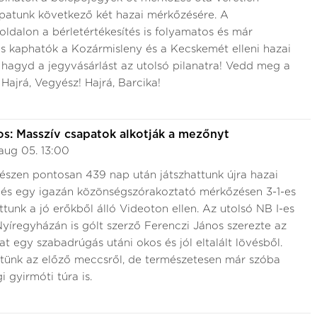
patunk következő két hazai mérkőzésére. A
oldalon a bérletértékesítés is folyamatos és már
s kaphatók a Kozármisleny és a Kecskemét elleni hazai
 hagyd a jegyvásárlást az utolsó pilanatra! Vedd meg a
ajrá, Vegyész! Hajrá, Barcika!
os: Masszív csapatok alkotják a mezőnyt
aug 05. 13:00
észen pontosan 439 nap után játszhattunk újra hazai
 és egy igazán közönségszórakoztató mérkőzésen 3-1-es
tunk a jó erőkből álló Videoton ellen. Az utolsó NB I-es
íregyházán is gólt szerző Ferenczi János szerezte az
at egy szabadrúgás utáni okos és jól eltalált lövésből.
ttünk az előző meccsről, de természetesen már szóba
i gyirmóti túra is.