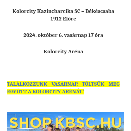
Kolorcity Kazincbarcika SC – Békéscsaba
1912 Előre
2024. október 6. vasárnap 17 óra
Kolorcity Aréna
TALÁLKOZZUNK VASÁRNAP, TÖLTSÜK MEG
EGYÜTT A KOLORCITY ARÉNÁT!