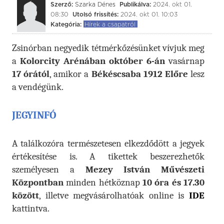
Szerző:
Szarka Dénes
Publikálva:
2024. okt 01.
08:30
Utolsó frissítés:
2024. okt 01. 10:03
Kategória:
Hírek a csapatról
Zsinórban negyedik tétmérkőzésünket vívjuk meg
a
Kolorcity Arénában
október 6-án
vasárnap
17 órától
, amikor a
Békéscsaba 1912 Előre
lesz
a vendégünk.
JEGYINFÓ
A találkozóra természetesen elkezdődött a jegyek
értékesítése is. A tikettek beszerezhetők
személyesen a
Mezey István Művészeti
Központban
minden hétköznap
10 óra és 17.30
között
, illetve megvásárolhatóak online is
IDE
kattintva.