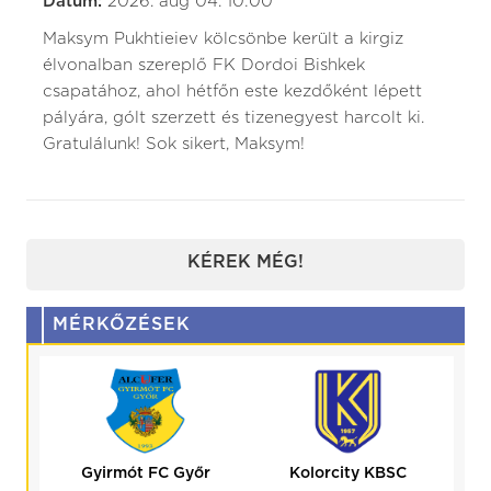
Dátum:
2026. aug 04. 10:00
Maksym Pukhtieiev kölcsönbe került a kirgiz
élvonalban szereplő FK Dordoi Bishkek
csapatához, ahol hétfőn este kezdőként lépett
pályára, gólt szerzett és tizenegyest harcolt ki.
Gratulálunk! Sok sikert, Maksym!
KÉREK MÉG!
MÉRKŐZÉSEK
Gyirmót FC Győr
Kolorcity KBSC