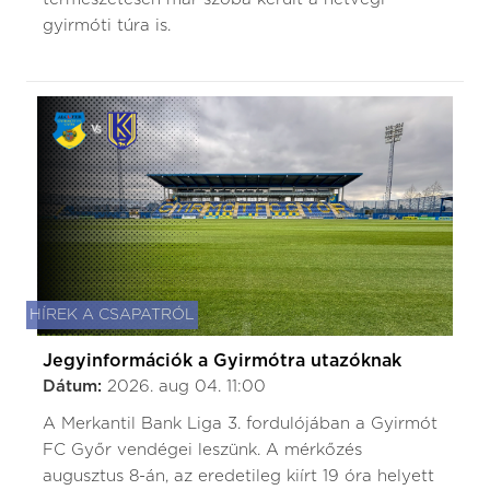
gyirmóti túra is.
HÍREK A CSAPATRÓL
Jegyinformációk a Gyirmótra utazóknak
Dátum:
2026. aug 04. 11:00
A Merkantil Bank Liga 3. fordulójában a Gyirmót
FC Győr vendégei leszünk. A mérkőzés
augusztus 8-án, az eredetileg kiírt 19 óra helyett