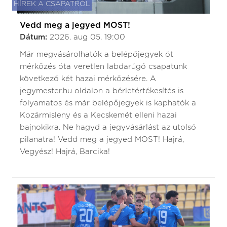
HÍREK A CSAPATRÓL
Vedd meg a jegyed MOST!
Dátum:
2026. aug 05. 19:00
Már megvásárolhatók a belépőjegyek öt
mérkőzés óta veretlen labdarúgó csapatunk
következő két hazai mérkőzésére. A
jegymester.hu oldalon a bérletértékesítés is
folyamatos és már belépőjegyek is kaphatók a
Kozármisleny és a Kecskemét elleni hazai
bajnokikra. Ne hagyd a jegyvásárlást az utolsó
pilanatra! Vedd meg a jegyed MOST! Hajrá,
Vegyész! Hajrá, Barcika!