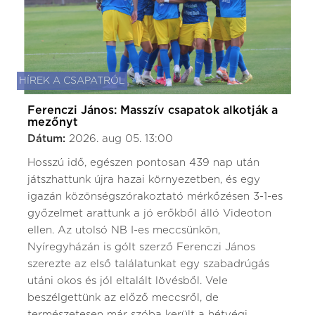
HÍREK A CSAPATRÓL
Ferenczi János: Masszív csapatok alkotják a
mezőnyt
Dátum:
2026. aug 05. 13:00
Hosszú idő, egészen pontosan 439 nap után
játszhattunk újra hazai környezetben, és egy
igazán közönségszórakoztató mérkőzésen 3-1-es
győzelmet arattunk a jó erőkből álló Videoton
ellen. Az utolsó NB I-es meccsünkön,
Nyíregyházán is gólt szerző Ferenczi János
szerezte az első találatunkat egy szabadrúgás
utáni okos és jól eltalált lövésből. Vele
beszélgettünk az előző meccsről, de
természetesen már szóba került a hétvégi