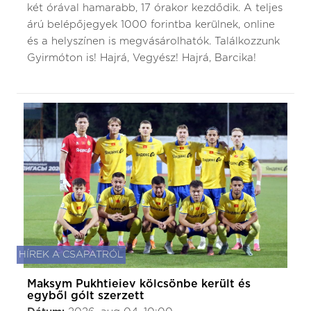
két órával hamarabb, 17 órakor kezdődik. A teljes
árú belépőjegyek 1000 forintba kerülnek, online
és a helyszínen is megvásárolhatók. Találkozzunk
Gyirmóton is! Hajrá, Vegyész! Hajrá, Barcika!
HÍREK A CSAPATRÓL
Maksym Pukhtieiev kölcsönbe került és
egyből gólt szerzett