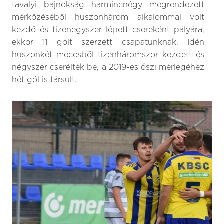
tavalyi bajnokság harmincnégy megrendezett
mérkőzéséből huszonhárom alkalommal volt
kezdő és tizenegyszer lépett csereként pályára,
ekkor 11 gólt szerzett csapatunknak. Idén
huszonkét meccsből tizenháromszor kezdett és
négyszer cserélték be, a 2019-es őszi mérlegéhez
hét gól is társult.