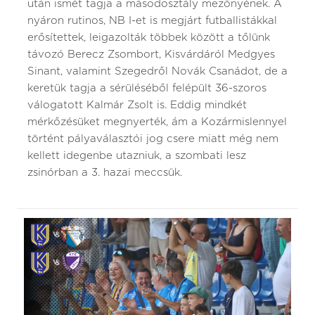
után ismét tagja a másodosztály mezőnyének. A
nyáron rutinos, NB I-et is megjárt futballistákkal
erősítettek, leigazolták többek között a tőlünk
távozó Berecz Zsombort, Kisvárdáról Medgyes
Sinant, valamint Szegedről Novák Csanádot, de a
keretük tagja a sérüléséből felépült 36-szoros
válogatott Kalmár Zsolt is. Eddig mindkét
mérkőzésüket megnyerték, ám a Kozármislennyel
történt pályaválasztói jog csere miatt még nem
kellett idegenbe utazniuk, a szombati lesz
zsinórban a 3. hazai meccsük.