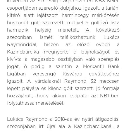
követően az STC Salgótarján szintén NB3 Keleti
csoportjában szereplő klubjához igazolt, a tarjáni
kitérő alatt lejátszott harmincegy mérkőzésén
huszonöt gólt szerezett, mellyel a gollóvő lista
harmadik helyéig menetelt. A következő
szezonban ismét találkozhattunk Lukács
Raymonddal, hiszen az előző évben a
Kazincbarcika megnyerte a bajnokságot és
kivívta a magasabb osztályban való szereplés
jogát, ő pedig a szintén a Merkantil Bank
Ligában veresengő Kisvárda együtteséhez
igazolt. A várdaiaknál Raymond 32 meccsen
lépett pályára és kilenc gólt szerzett, jó formája
hozzájárult, hogy akkori csapata az NB1-ben
folytathassa menetelését.
Lukács Raymond a 2018-as év nyári átigazolási
szezonjában írt újra alá a Kazincbarcikánál, a