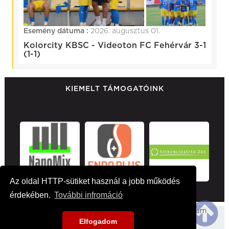
Esemény dátuma :
2026. augusztus 01.
Kolorcity KBSC - Videoton FC Fehérvár 3-1
(1-1)
KIEMELT TÁMOGATÓINK
Az oldal HTTP-sütiket használ a jobb működés
érdekében.
További infromáció
Főoldal
Hirek
Médiaajánlat
Impresszum
Elfogadom
Kapcsolat