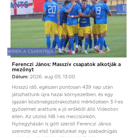
HÍREK A CSAPATRÓL
Ferenczi János: Masszív csapatok alkotják a
mezőnyt
Dátum:
2026. aug 05. 13:00
Hosszú idő, egészen pontosan 439 nap után
játszhattunk újra hazai környezetben, és egy
igazán közönségszórakoztató mérkőzésen 3-1-es
győzelmet arattunk a jó erőkből álló Videoton
ellen. Az utolsó NB I-es meccsünkön,
Nyíregyházán is gólt szerző Ferenczi János
szerezte az első találatunkat egy szabadrúgás