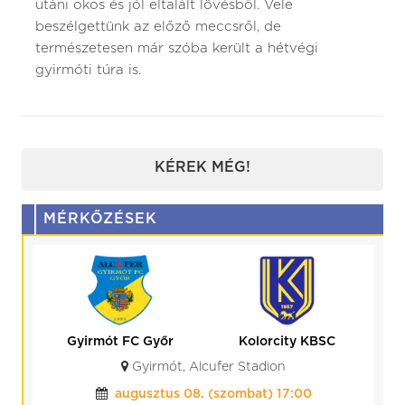
utáni okos és jól eltalált lövésből. Vele
beszélgettünk az előző meccsről, de
természetesen már szóba került a hétvégi
gyirmóti túra is.
KÉREK MÉG!
MÉRKŐZÉSEK
Gyirmót FC Győr
Kolorcity KBSC
Gyirmót, Alcufer Stadion
augusztus 08. (szombat) 17:00