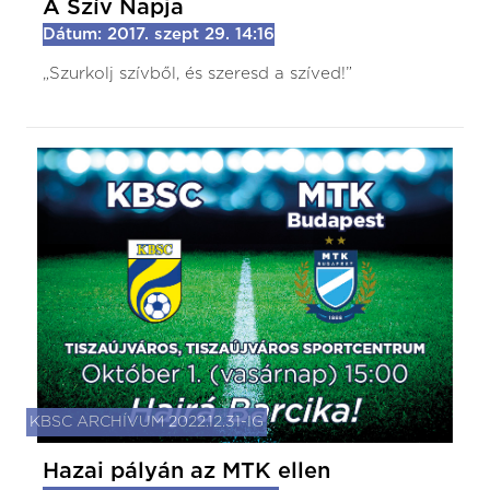
A Szív Napja
Dátum: 2017. szept 29. 14:16
„Szurkolj szívből, és szeresd a szíved!”
KBSC ARCHÍVUM 2022.12.31-IG
Hazai pályán az MTK ellen