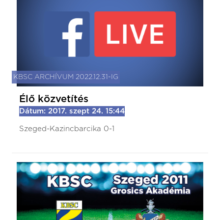
KBSC ARCHÍVUM 2022.12.31-IG
Élő közvetítés
Dátum: 2017. szept 24. 15:44
Szeged-Kazincbarcika 0-1