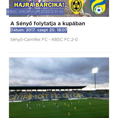
KBSC ARCHÍVUM 2022.12.31-IG
A Sényő folytatja a kupában
Dátum: 2017. szept 20. 18:07
Sényő-Carnifex FC - KBSC FC 2-0