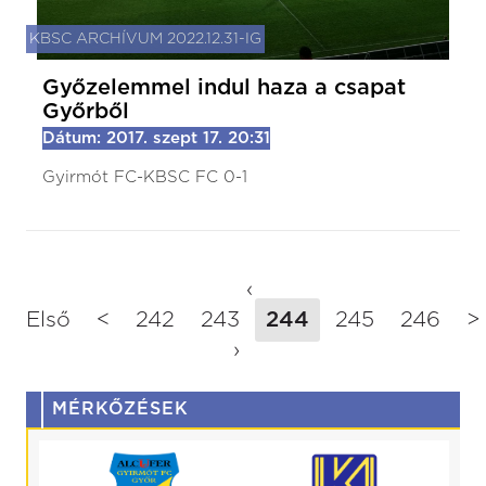
KBSC ARCHÍVUM 2022.12.31-IG
Győzelemmel indul haza a csapat
Győrből
Dátum: 2017. szept 17. 20:31
Gyirmót FC-KBSC FC 0-1
‹
Első
<
242
243
244
245
246
>
›
MÉRKŐZÉSEK