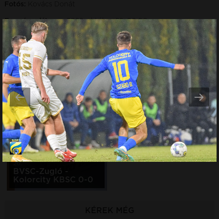
Fotós:
Kovács Donát
Esemény dátuma:
2022. október 22. 00:00
TOVÁBBI GALÉRIÁK
Esemény dátuma:
2026.
Esemény dátuma:
2026.
augusztus 09.
augusztus 01.
Gyirmót FC Győr -
Kolorcity KBSC -
Kolorcity KBSC 2-2
Videoton FC
(1-1)
Fehérvár 3-1 (1-1)
Esemény dátuma:
2026. július
26.
BVSC-Zugló -
Kolorcity KBSC 0-0
KÉREK MÉG