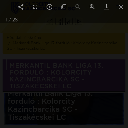
Togg
navi
1
/
28
Főoldal
Galéria
Merkantil Bank Liga 13. forduló : Kolorcity Kazincbarcika
SC - Tiszakécskei LC
MERKANTIL BANK LIGA 13.
FORDULÓ : KOLORCITY
KAZINCBARCIKA SC -
TISZAKÉCSKEI LC
Merkantil Bank Liga 13.
forduló : Kolorcity
Kazincbarcika SC -
Tiszakécskei LC