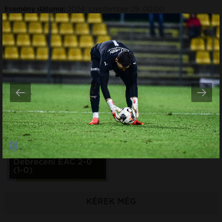
Esemény dátuma:
2024. szeptember 29. 00:00
TOVÁBBI GALÉRIÁK
Esemény dátuma:
2026.
augusztus 01.
Esemény dátuma:
2026. július
Kolorcity KBSC -
26.
Videoton FC
BVSC-Zugló -
Fehérvár 3-1 (1-1)
Kolorcity KBSC 0-0
Esemény dátuma:
2026. július
19.
Kolorcity KBSC -
Debreceni EAC 2-0
(1-0)
KÉREK MÉG