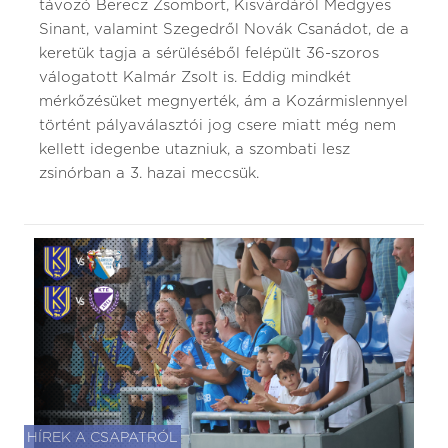
távozó Berecz Zsombort, Kisvárdáról Medgyes
Sinant, valamint Szegedről Novák Csanádot, de a
keretük tagja a sérüléséből felépült 36-szoros
válogatott Kalmár Zsolt is. Eddig mindkét
mérkőzésüket megnyerték, ám a Kozármislennyel
történt pályaválasztói jog csere miatt még nem
kellett idegenbe utazniuk, a szombati lesz
zsinórban a 3. hazai meccsük.
HÍREK A CSAPATRÓL