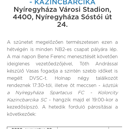
- KAZINCBARCIKA
Nyíregyháza Városi Stadion,
4400, Nyíregyháza Sóstói út
24.
A szünetet megelőzően természetesen ezen a
hétvégén is minden NB2-es csapat pályára lép.
A mai napon Bene Ferenc menesztését követően
ideiglenes vezetőedzőjével, Tóth Andrással
készülő Vasas fogadja a szintén szebb időket is
megélt DVSC-t. Holnap négy találkozót
rendeznek 17:30-tól, illetve öt meccsen -
köztük
a Nyíregyháza Spartacus FC - Kolorcity
Kazincbarcika SC
- hangzik majd el 19:00-kor a
kezedősípszó. A hetedik forduló párosításai a
következőek: