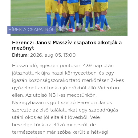
HÍREK A CSAPATRÓL
Ferenczi János: Masszív csapatok alkotják a
mezőnyt
Dátum:
2026. aug 05. 13:00
Hosszú idő, egészen pontosan 439 nap után
játszhattunk újra hazai környezetben, és egy
igazán közönségszórakoztató mérkőzésen 3-1-es
győzelmet arattunk a jó erőkből álló Videoton
ellen. Az utolsó NB I-es meccsünkön,
Nyíregyházán is gólt szerző Ferenczi János
szerezte az első találatunkat egy szabadrúgás
utáni okos és jól eltalált lövésből. Vele
beszélgettünk az előző meccsről, de
természetesen már szóba került a hétvégi