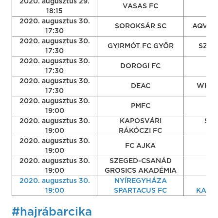
2020. augusztus 29.
VASAS FC
18:15
2020. augusztus 30.
SOROKSÁR SC
AQVIT
17:30
2020. augusztus 30.
GYIRMÓT FC GYŐR
SZOL
17:30
2020. augusztus 30.
BÉ
DOROGI FC
17:30
1
2020. augusztus 30.
DEAC
WKW 
17:30
2020. augusztus 30.
PMFC
SZ
19:00
2020. augusztus 30.
KAPOSVÁRI
SZO
19:00
RÁKÓCZI FC
2020. augusztus 30.
FC AJKA
19:00
2020. augusztus 30.
SZEGED-CSANÁD
B
19:00
GROSICS AKADÉMIA
2020. augusztus 30.
NYÍREGYHÁZA
K
19:00
SPARTACUS FC
KAZI
#hajrábarcika