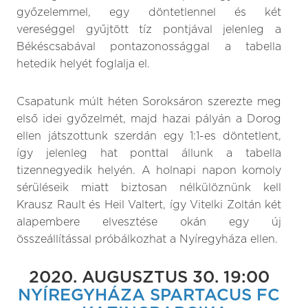
győzelemmel, egy döntetlennel és két
vereséggel gyűjtött tíz pontjával jelenleg a
Békéscsabával pontazonossággal a tabella
hetedik helyét foglalja el.
Csapatunk múlt héten Soroksáron szerezte meg
első idei győzelmét, majd hazai pályán a Dorog
ellen játszottunk szerdán egy 1:1-es döntetlent,
így jelenleg hat ponttal állunk a tabella
tizennegyedik helyén. A holnapi napon komoly
sérüléseik miatt biztosan nélkülöznünk kell
Krausz Rault és Heil Valtert, így Vitelki Zoltán két
alapembere elvesztése okán egy új
összeállítással próbálkozhat a Nyíregyháza ellen.
2020. AUGUSZTUS 30. 19:00
NYÍREGYHÁZA SPARTACUS FC