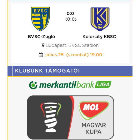
0:0
(0:0)
BVSC-Zugló
Kolorcity KBSC
Kolo
Budapest, BVSC Stadion
július 25. (szombat) 19:00
KLUBUNK TÁMOGATÓI