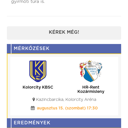
gyirmóti túra is.
KÉREK MÉG!
MÉRKŐZÉSEK
Kolorcity KBSC
HR-Rent
Kozármisleny
Kazincbarcika, Kolorcity Aréna
augusztus 15. (szombat) 17:30
EREDMÉNYEK