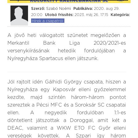
Szerző:
Szabó Noémi
Publikálva:
2020. aug 29.
20:00
Utolsó frissítés:
2023. máj 26. 17:15
Kategória:
Hírek a csapatról
A jövő heti válogatott szünetet megelőzően a
Merkantil Bank Liga 2020/2021-es
versenykiírásának hetedik fordulójában a
Nyíregyháza Spartacus ellen játszunk.
Jól rajtolt idén Gálhidi György csapata, hiszen a
Nyíregyháza egy Kaposvár elleni győzelemmel
kezdte, majd szintén három-három pontot
szereztek a Pécsi MFC és a Soroksár SC csapatai
ellen. A negyedik fordulóban 1:1-es
döntetlent játszottak a Doroggal, amit két a
DEAC, valamint a WKW ETO FC Győr elleni
vereségek követtek. A Szpari így három