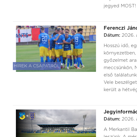
jegyed MOST! H
Ferenczi Ján
Dátum:
2026. 
Hosszú idő, eg
környezetben,
győzelmet arat
HÍREK A CSAPATRÓL
meccsünkön, Ny
első találatunk
Vele beszélge
került a hétvég
Jegyinformác
Dátum:
2026. 
A Merkantil B
leszünk. A mér