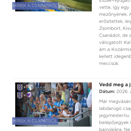
Észak-Nyugati 
HÍREK A CSAPATRÓL
vette, így egy
mezőnyének. A 
erősítettek, l
Zsombort, Kis
Csanádot, de a
válogatott Ka
ám a Kozármis
kellett idegen
meccsük.
Vedd meg a 
Dátum:
2026. 
Már megvásáro
labdarúgó csa
jegymester.hu 
HÍREK A CSAPATRÓL
belépőjegyek i
bajnokikra. Ne