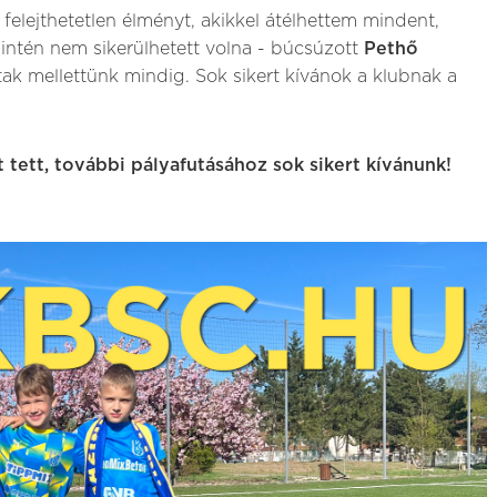
elejthetetlen élményt, akikkel átélhettem mindent,
szintén nem sikerülhetett volna - búcsúzott
Pethő
voltak mellettünk mindig. Sok sikert kívánok a klubnak a
 tett, további pályafutásához sok sikert kívánunk!