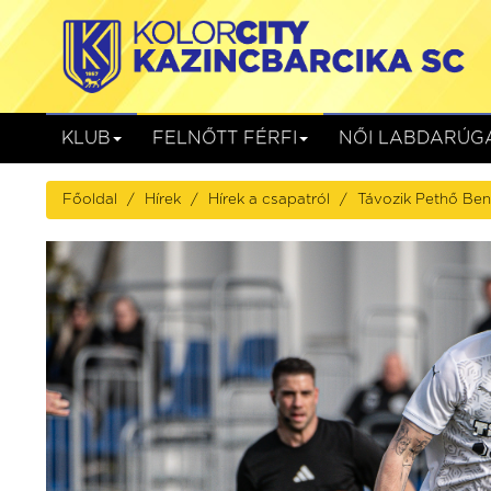
KLUB
FELNŐTT FÉRFI
NŐI LABDARÚG
Főoldal
Hírek
Hírek a csapatról
Távozik Pethő Be
Gyirmót FC Győr
Kolorcity KB
Gyirmót, Alcufer Stadion
augusztus 08. (szombat) 17:00