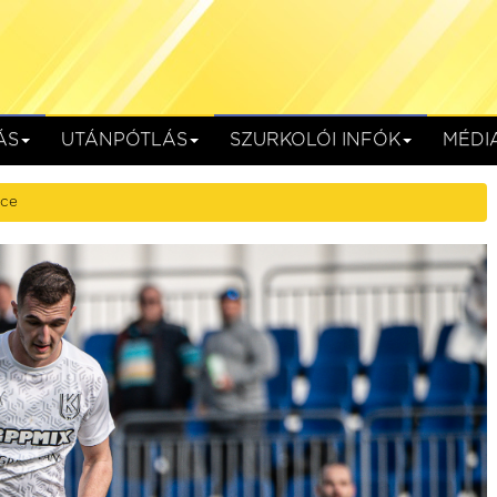
ÁS
UTÁNPÓTLÁS
SZURKOLÓI INFÓK
MÉDI
nce
SC
Kolorcity KBSC
HR-Rent Kozármisleny
Kazincbarcika, Kolorcity Aréna
augusztus 15. (szombat) 17:30