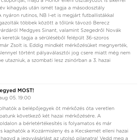
csoportját, majd a Monor elleni osztályozót is sikerrel
 év kihagyás után ismét tagja a másodosztály
nyáron rutinos, NB I-et is megjárt futballistákkal
eigazolták többek között a tőlünk távozó Berecz
várdáról Medgyes Sinant, valamint Szegedről Novák
 keretük tagja a sérüléséből felépült 36-szoros
lmár Zsolt is. Eddig mindkét mérkőzésüket megnyerték,
lennyel történt pályaválasztói jog csere miatt még nem
be utazniuk, a szombati lesz zsinórban a 3. hazai
jegyed MOST!
aug 05. 19:00
lhatók a belépőjegyek öt mérkőzés óta veretlen
patunk következő két hazai mérkőzésére. A
oldalon a bérletértékesítés is folyamatos és már
s kaphatók a Kozármisleny és a Kecskemét elleni hazai
 hagyd a jegyvásárlást az utolsó pilanatra! Vedd meg a