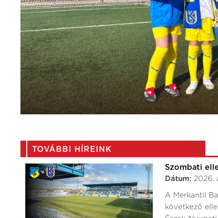
TOVÁBBI HÍREINK
Szombati ell
Dátum:
2026. 
A Merkantil Ba
következő elle