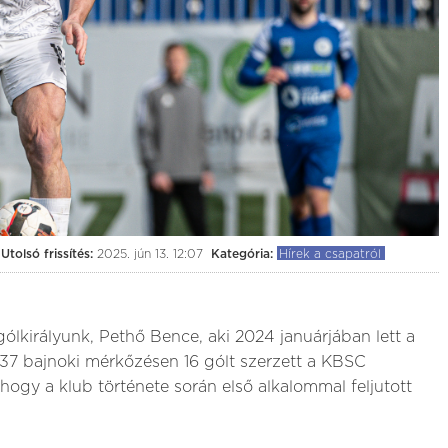
0:0
(0:0)
érvár
BVSC-Zugló
Kolorcity KBSC
Budapest, BVSC Stadion
július 25. (szombat) 19:00
Utolsó frissítés:
2025. jún 13. 12:07
Kategória:
Hírek a csapatról
gólkirályunk, Pethő Bence, aki 2024 januárjában lett a
t 37 bajnoki mérkőzésen 16 gólt szerzett a KBSC
hogy a klub története során első alkalommal feljutott