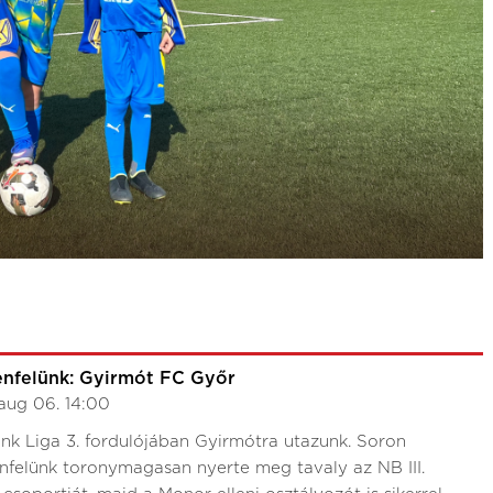
enfelünk: Gyirmót FC Győr
aug 06. 14:00
nk Liga 3. fordulójában Gyirmótra utazunk. Soron
nfelünk toronymagasan nyerte meg tavaly az NB III.