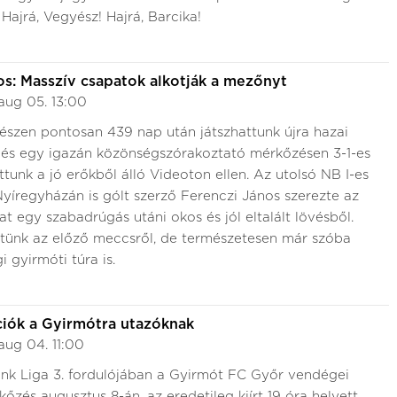
ajrá, Vegyész! Hajrá, Barcika!
os: Masszív csapatok alkotják a mezőnyt
aug 05. 13:00
észen pontosan 439 nap után játszhattunk újra hazai
 és egy igazán közönségszórakoztató mérkőzésen 3-1-es
tunk a jó erőkből álló Videoton ellen. Az utolsó NB I-es
íregyházán is gólt szerző Ferenczi János szerezte az
at egy szabadrúgás utáni okos és jól eltalált lövésből.
ttünk az előző meccsről, de természetesen már szóba
i gyirmóti túra is.
iók a Gyirmótra utazóknak
aug 04. 11:00
ank Liga 3. fordulójában a Gyirmót FC Győr vendégei
kőzés augusztus 8-án, az eredetileg kiírt 19 óra helyett