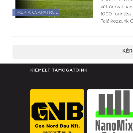
két órával ham
HÍREK A CSAPATRÓL
1000 forintba 
Találkozzunk G
KÉR
KIEMELT TÁMOGATÓINK