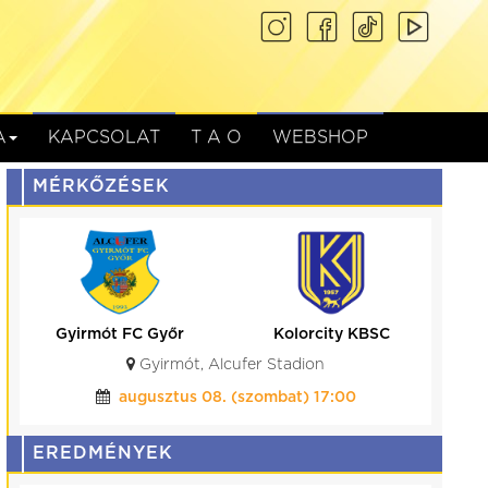
A
KAPCSOLAT
T A O
WEBSHOP
MÉRKŐZÉSEK
Gyirmót FC Győr
Kolorcity KBSC
Gyirmót, Alcufer Stadion
augusztus 08. (szombat) 17:00
EREDMÉNYEK