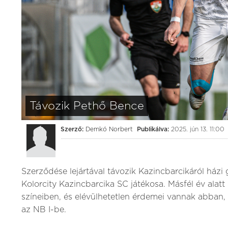
3:0
(1:1)
Kolorcity KBSC
Videoton FC Feh
Kolorcity Aréna
augusztus 01. (szombat) 17:30
Távozik Pethő Bence
Szerző:
Demkó Norbert
Publikálva:
2025. jún 13. 11:00
Szerződése lejártával távozik Kazincbarcikáról házi 
Kolorcity Kazincbarcika SC játékosa. Másfél év alat
színeiben, és elévülhetetlen érdemei vannak abban, 
az NB I-be.