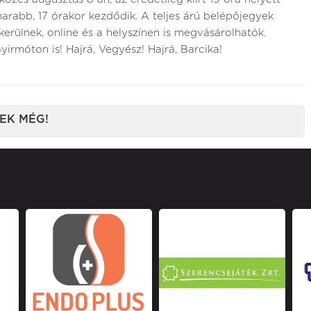
arabb, 17 órakor kezdődik. A teljes árú belépőjegyek
kerülnek, online és a helyszínen is megvásárolhatók.
yirmóton is! Hajrá, Vegyész! Hajrá, Barcika!
EK MÉG!