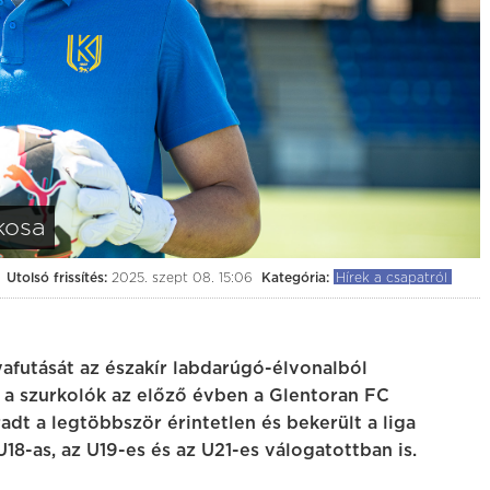
0:0
(0:0)
érvár
BVSC-Zugló
Kolorcity KBSC
Budapest, BVSC Stadion
július 25. (szombat) 19:00
kosa
Utolsó frissítés:
2025. szept 08. 15:06
Kategória:
Hírek a csapatról
afutását az északír labdarúgó-élvonalból
t a szurkolók az előző évben a Glentoran FC
adt a legtöbbször érintetlen és bekerült a liga
U18-as, az U19-es és az U21-es válogatottban is.