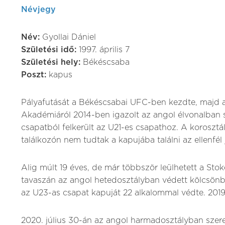
Névjegy
Név:
Gyollai Dániel
Születési idő:
1997. április 7
Születési hely:
Békéscsaba
Poszt:
kapus
Pályafutását a Békéscsabai UFC-ben kezdte, majd 
Akadémiáról 2014-ben igazolt az angol élvonalban s
csapatból felkerült az U21-es csapathoz. A koroszt
találkozón nem tudtak a kapujába találni az ellenfél 
Alig múlt 19 éves, de már többször leülhetett a Stok
tavaszán az angol hetedosztályban védett kölcsönb
az U23-as csapat kapuját 22 alkalommal védte. 201
2020. július 30-án az angol harmadosztályban szer