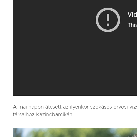
A mai napon átesett az ilyenkor szokásos orvosi vizs
társaihoz Kazincbarcikán.