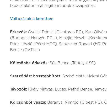
tapasztalatommal segíteni tudok a csapatnak.
Változások a keretben
Érkezők:
Gyollai Dániel (Glentoran FC), Kun Olivér
(Budapest Honvéd FC II), Mihajlo Meszhi (Kecskemét
Rácz László (Pécsi MFC), Schuszter Ronald (HR-Ren
Bence (DVTK II)
Kölcsönbe érkezők:
Sós Bence (Topolyai SC)
Szerződést hosszabbított:
Szabó Máté, Makrai Gá
Távozók:
Király Mátyás, Lucas, Pethő Bence, Ternov
Kölcsönből vissza:
Baranyai Nimród (Újpest FC), C