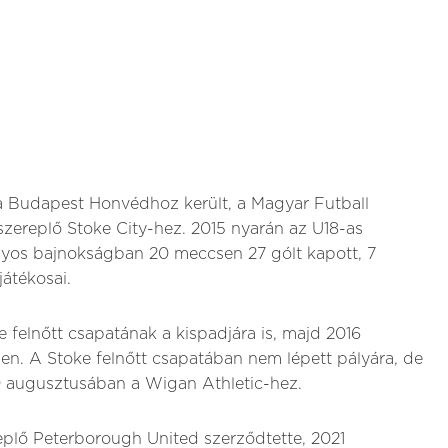
a Budapest Honvédhoz került, a Magyar Futball
zereplő Stoke City-hez. 2015 nyarán az U18-as
ályos bajnokságban 20 meccsen 27 gólt kapott, 7
játékosai.
e felnőtt csapatának a kispadjára is, majd 2016
en. A Stoke felnőtt csapatában nem lépett pályára, de
9 augusztusában a Wigan Athletic-hez.
eplő Peterborough United szerződtette, 2021