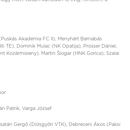
 (Puskás Akadémia FC II), Menyhárt Barnabás
i TE), Dominik Mulac (NK Opatija), Prosser Dániel,
t Kozármisleny), Martin Šlogar (HNK Gorica), Szalai
bor
án Patrik, Varga József
satári Gergő (Diósgyőri VTK), Debreceni Ákos (Paksi