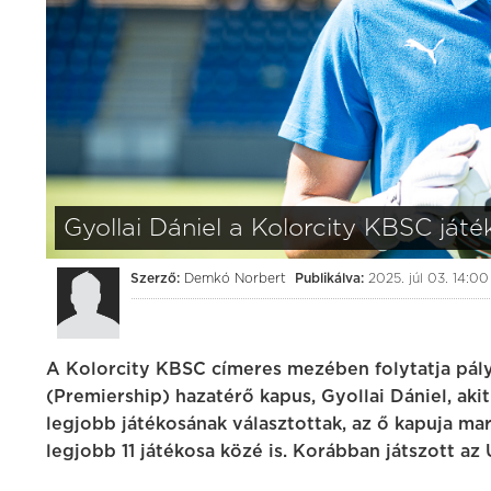
3:0
(1:1)
Kolorcity KBSC
Videoton FC Feh
Kolorcity Aréna
augusztus 01. (szombat) 17:30
Gyollai Dániel a Kolorcity KBSC játé
Szerző:
Demkó Norbert
Publikálva:
2025. júl 03. 14:00
A Kolorcity KBSC címeres mezében folytatja pály
(Premiership) hazatérő kapus, Gyollai Dániel, aki
legjobb játékosának választottak, az ő kapuja mar
legjobb 11 játékosa közé is. Korábban játszott az 