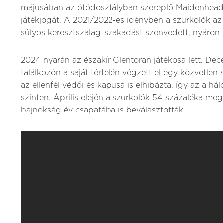
májusában az ötödosztályban szereplő Maidenhead
játékjogát. A 2021/2022-es idényben a szurkolók az
súlyos keresztszalag-szakadást szenvedett, nyáron p
2024 nyarán az északír Glentoran játékosa lett. Dece
találkozón a saját térfelén végzett el egy közvetlen
az ellenfél védői és kapusa is elhibázta, így az a hál
szinten. Április elején a szurkolók 54 százaléka me
bajnokság év csapatába is beválasztották.