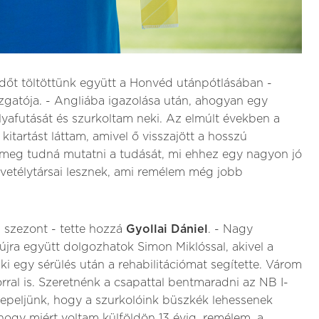
időt töltöttünk együtt a Honvéd utánpótlásában -
zgatója. - Angliába igazolása után, ahogyan egy
yafutását és szurkoltam neki. Az elmúlt években a
kitartást láttam, amivel ő visszajött a hosszú
a meg tudná mutatni a tudását, mi ehhez egy nagyon jó
vetélytársai lesznek, ami remélem még jobb
 szezont - tette hozzá
Gyollai Dániel
. - Nagy
újra együtt dolgozhatok Simon Miklóssal, akivel a
i egy sérülés után a rehabilitációmat segítette. Várom
rral is. Szeretnénk a csapattal bentmaradni az NB I-
repeljünk, hogy a szurkolóink büszkék lehessenek
hogy miért voltam külföldön 13 évig, remélem, a