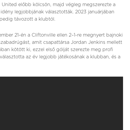
 United előbb kölcsön, majd végleg megszerezte a
 idény legjobbjának választották. 2023 januárjában
edig távozott a klubtól.
mber 21-én a Cliftonville ellen 2–1-re megnyert bajnoki
 szabadrúgást, amit csapattársa Jordan Jenkins mellett
óban kötött ki, ezzel első gólját szerezte meg profi
gválasztotta az év legjobb játékosának a klubban, és a