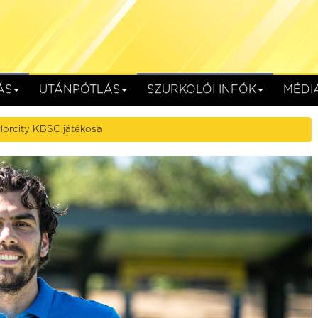
ÁS
UTÁNPÓTLÁS
SZURKOLÓI INFÓK
MÉDI
olorcity KBSC játékosa
SC
Kolorcity KBSC
HR-Rent Kozármisleny
Kazincbarcika, Kolorcity Aréna
augusztus 15. (szombat) 17:30