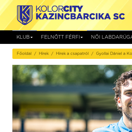
KLUB
FELNŐTT FÉRFI
NŐI LABDARÚG
Főoldal
Hírek
Hírek a csapatról
Gyollai Dániel a K
Gyirmót FC Győr
Kolorcity KB
Gyirmót, Alcufer Stadion
augusztus 08. (szombat) 17:00