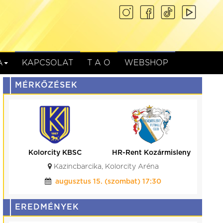
A
KAPCSOLAT
T A O
WEBSHOP
MÉRKŐZÉSEK
Gyirmót FC Győr
Kolorcity KBSC
Gyirmót, Alcufer Stadion
augusztus 08. (szombat) 17:00
EREDMÉNYEK