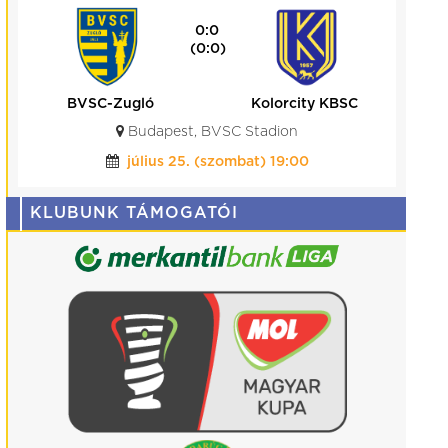
3:0
(1:1)
Kolorcity KBSC
Videoton FC Fehérvár
Kolorcity Aréna
augusztus 01. (szombat) 17:30
KLUBUNK TÁMOGATÓI