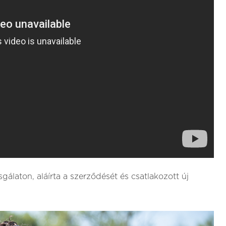
gálaton, aláírta a szerződését és csatlakozott új