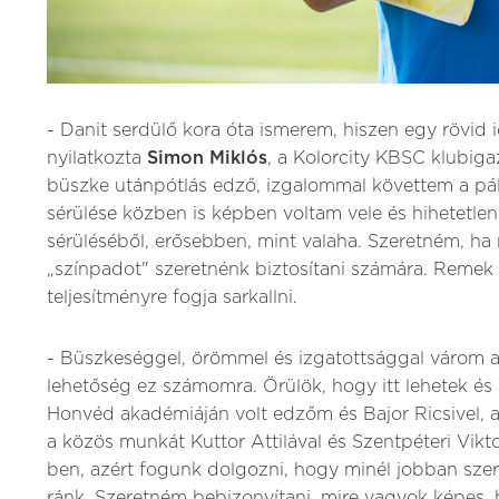
- Danit serdülő kora óta ismerem, hiszen egy rövid 
nyilatkozta
Simon Miklós
, a Kolorcity KBSC klubiga
büszke utánpótlás edző, izgalommal követtem a pál
sérülése közben is képben voltam vele és hihetetlen 
sérüléséből, erősebben, mint valaha. Szeretném, h
„színpadot" szeretnénk biztosítani számára. Remek 
teljesítményre fogja sarkallni.
- Büszkeséggel, örömmel és izgatottsággal várom a
lehetőség ez számomra. Örülök, hogy itt lehetek és 
Honvéd akadémiáján volt edzőm és Bajor Ricsivel, ak
a közös munkát Kuttor Attilával és Szentpéteri Vikto
ben, azért fogunk dolgozni, hogy minél jobban sze
ránk. Szeretném bebizonyítani, mire vagyok képes, 