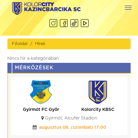
Togg
navi
Főoldal
Hírek
Nincs hír a kategóriában
MÉRKŐZÉSEK
Gyirmót FC Győr
Kolorcity KBSC
Gyirmót, Alcufer Stadion
augusztus 08. (szombat) 17:00