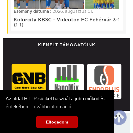
Esemény dátuma :
2026. augusztus 01.
Kolorcity KBSC - Videoton FC Fehérvár 3-1
(1-1)
KIEMELT TÁMOGATÓINK
Az oldal HTTP-sütiket használ a jobb működés
érdekében.
További infromáció
Főoldal
Hirek
Médiaajánlat
Impresszum
Elfogadom
Kapcsolat
2026 kbsc.hu - Minden jog fentartva!