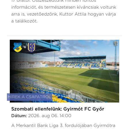
17 órától. Összeszedtünk minden fontos
információt, és természetesen kíváncsiak voltunk
arra is, vezetőedzőnk, Kuttor Attila hogyan várja
a találkozót.
HÍREK A CSAPATRÓL
Szombati ellenfelünk: Gyirmót FC Győr
Dátum:
2026. aug 06. 14:00
A Merkantil Bank Liga 3. fordulójában Gyirmótra