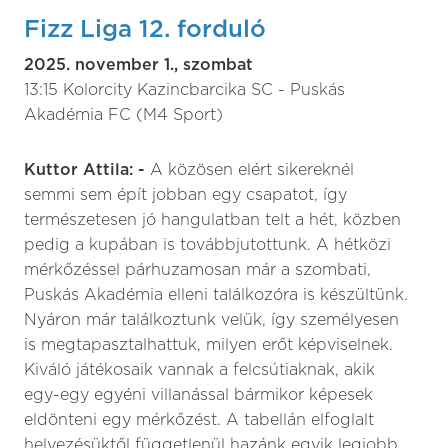
Fizz Liga 12. forduló
2025. november 1., szombat
13:15 Kolorcity Kazincbarcika SC - Puskás
Akadémia FC (M4 Sport)
Kuttor Attila: -
A közösen elért sikereknél
semmi sem épít jobban egy csapatot, így
természetesen jó hangulatban telt a hét, közben
pedig a kupában is továbbjutottunk. A hétközi
mérkőzéssel párhuzamosan már a szombati,
Puskás Akadémia elleni találkozóra is készültünk.
Nyáron már találkoztunk velük, így személyesen
is megtapasztalhattuk, milyen erőt képviselnek.
Kiváló játékosaik vannak a felcsútiaknak, akik
egy-egy egyéni villanással bármikor képesek
eldönteni egy mérkőzést. A tabellán elfoglalt
helyezésüktől függetlenül hazánk egyik legjobb