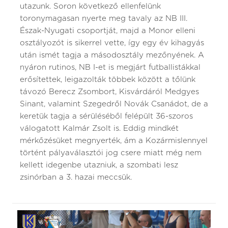
utazunk. Soron következő ellenfelünk
toronymagasan nyerte meg tavaly az NB III.
Észak-Nyugati csoportját, majd a Monor elleni
osztályozót is sikerrel vette, így egy év kihagyás
után ismét tagja a másodosztály mezőnyének. A
nyáron rutinos, NB I-et is megjárt futballistákkal
erősítettek, leigazolták többek között a tőlünk
távozó Berecz Zsombort, Kisvárdáról Medgyes
Sinant, valamint Szegedről Novák Csanádot, de a
keretük tagja a sérüléséből felépült 36-szoros
válogatott Kalmár Zsolt is. Eddig mindkét
mérkőzésüket megnyerték, ám a Kozármislennyel
történt pályaválasztói jog csere miatt még nem
kellett idegenbe utazniuk, a szombati lesz
zsinórban a 3. hazai meccsük.