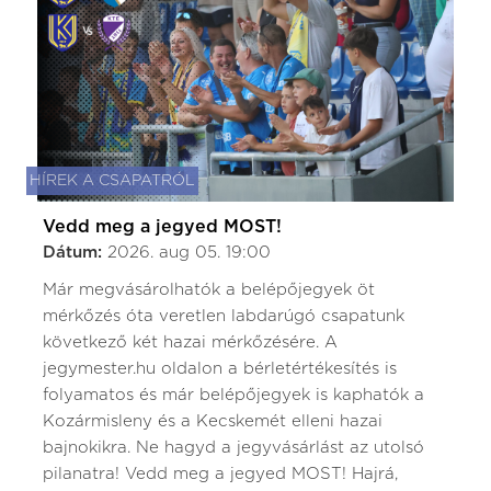
HÍREK A CSAPATRÓL
Vedd meg a jegyed MOST!
Dátum:
2026. aug 05. 19:00
Már megvásárolhatók a belépőjegyek öt
mérkőzés óta veretlen labdarúgó csapatunk
következő két hazai mérkőzésére. A
jegymester.hu oldalon a bérletértékesítés is
folyamatos és már belépőjegyek is kaphatók a
Kozármisleny és a Kecskemét elleni hazai
bajnokikra. Ne hagyd a jegyvásárlást az utolsó
pilanatra! Vedd meg a jegyed MOST! Hajrá,