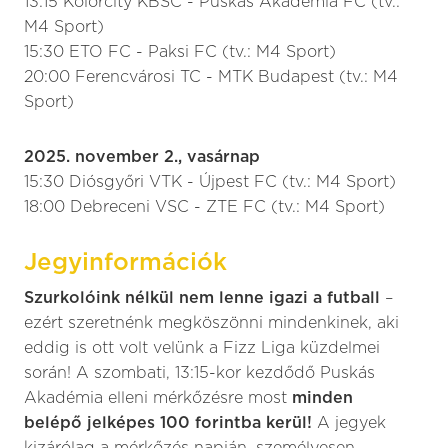
13:15 Kolorcity KBSC - Puskás Akadémia FC (tv.:
M4 Sport)
15:30 ETO FC - Paksi FC (tv.: M4 Sport)
20:00 Ferencvárosi TC - MTK Budapest (tv.: M4
Sport)
2025. november 2., vasárnap
15:30 Diósgyőri VTK - Újpest FC (tv.: M4 Sport)
18:00 Debreceni VSC - ZTE FC (tv.: M4 Sport)
Jegyinformációk
Szurkolóink nélkül nem lenne igazi a futball
–
ezért szeretnénk megköszönni mindenkinek, aki
eddig is ott volt velünk a Fizz Liga küzdelmei
során! A szombati, 13:15-kor kezdődő Puskás
Akadémia elleni mérkőzésre most
minden
belépő jelképes 100 forintba kerül!
A jegyek