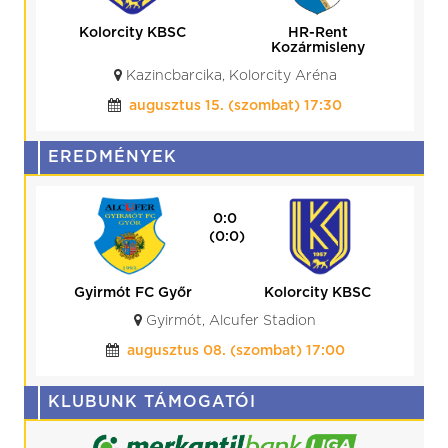
Kolorcity KBSC
HR-Rent
Kozármisleny
Kazincbarcika, Kolorcity Aréna
augusztus 15. (szombat) 17:30
EREDMÉNYEK
0:0
(0:0)
Gyirmót FC Győr
Kolorcity KBSC
Gyirmót, Alcufer Stadion
augusztus 08. (szombat) 17:00
KLUBUNK TÁMOGATÓI