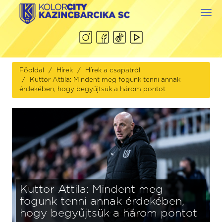
Togg
navi
Főoldal
Hírek
Hírek a csapatról
Kuttor Attila: Mindent meg fogunk tenni annak
érdekében, hogy begyűjtsük a három pontot
Kuttor Attila: Mindent meg
fogunk tenni annak érdekében,
hogy begyűjtsük a három pontot