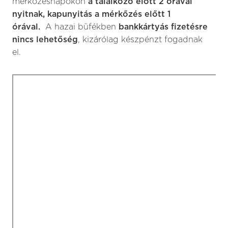
mérkőzésnapokon
a találkozó előtt 2 órával
nyitnak, kapunyitás a mérkőzés előtt 1
órával.
A hazai büfékben
bankkártyás fizetésre
nincs lehetőség
, kizárólag készpénzt fogadnak
el.