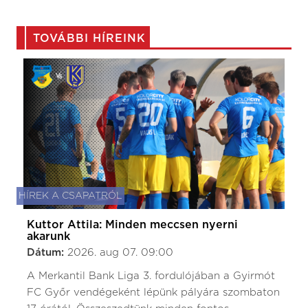
TOVÁBBI HÍREINK
HÍREK A CSAPATRÓL
Kuttor Attila: Minden meccsen nyerni
akarunk
Dátum:
2026. aug 07. 09:00
A Merkantil Bank Liga 3. fordulójában a Gyirmót
FC Győr vendégeként lépünk pályára szombaton