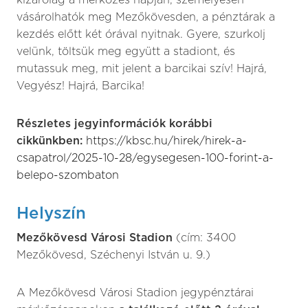
kizárólag a mérkőzés napján, személyesen
vásárolhatók meg Mezőkövesden, a pénztárak a
kezdés előtt két órával nyitnak. Gyere, szurkolj
velünk, töltsük meg együtt a stadiont, és
mutassuk meg, mit jelent a barcikai szív! Hajrá,
Vegyész! Hajrá, Barcika!
Részletes jegyinformációk korábbi
cikkünkben:
https://kbsc.hu/hirek/hirek-a-
csapatrol/2025-10-28/egysegesen-100-forint-a-
belepo-szombaton
Helyszín
Mezőkövesd Városi Stadion
(cím: 3400
Mezőkövesd, Széchenyi István u. 9.)
A Mezőkövesd Városi Stadion jegypénztárai