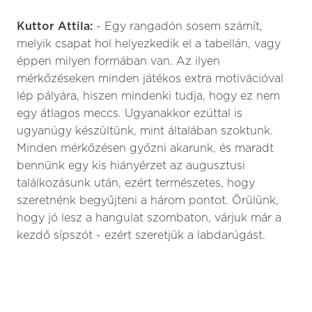
Kuttor Attila:
- Egy rangadón sosem számít,
melyik csapat hol helyezkedik el a tabellán, vagy
éppen milyen formában van. Az ilyen
mérkőzéseken minden játékos extra motivációval
lép pályára, hiszen mindenki tudja, hogy ez nem
egy átlagos meccs. Ugyanakkor ezúttal is
ugyanúgy készültünk, mint általában szoktunk.
Minden mérkőzésen győzni akarunk, és maradt
bennünk egy kis hiányérzet az augusztusi
találkozásunk után, ezért természetes, hogy
szeretnénk begyűjteni a három pontot. Örülünk,
hogy jó lesz a hangulat szombaton, várjuk már a
kezdő sípszót - ezért szeretjük a labdarúgást.