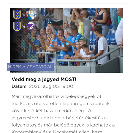
HÍREK A CSAPATRÓL
Vedd meg a jegyed MOST!
Dátum:
2026. aug 05. 19:00
Már megvásárolhatók a belépőjegyek öt
mérkőzés óta veretlen labdarúgó csapatunk
következő két hazai mérkőzésére. A
jegymester.hu oldalon a bérletértékesítés is
folyamatos és már belépőjegyek is kaphatók a
Kozármisleny és a Kecskemét elleni hazai