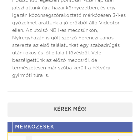
Hosszú idő, egészen pontosan 439 nap után
játszhattunk újra hazai környezetben, és egy
igazán közönségszórakoztató mérkőzésen 3-1-es
győzelmet arattunk a jó erőkből álló Videoton
ellen. Az utolsó NB I-es meccsünkön,
Nyíregyházán is gólt szerző Ferenczi János
szerezte az első találatunkat egy szabadrúgás
utáni okos és jól eltalált lövésből. Vele
beszélgettünk az előző meccsről, de
természetesen már szóba került a hétvégi
gyirmóti túra is.
KÉREK MÉG!
MÉRKŐZÉSEK