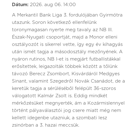
Dátum:
2026. aug 06. 14:00
A Merkantil Bank Liga 3. fordulójában Gyirmótra
utazunk. Soron következő ellenfelünk
toronymagasan nyerte meg tavaly az NB III.
Észak-Nyugati csoportját, majd a Monor elleni
osztályozót is sikerrel vette, így egy év kihagyás
után ismét tagja a másodosztály mezőnyének. A
nyáron rutinos, NB I-et is megjárt futballistákkal
erősítettek, leigazolták többek között a tőlünk
távozó Berecz Zsombort, Kisvárdáról Medgyes
Sinant, valamint Szegedről Novák Csanádot, de a
keretük tagja a sérüléséből felépült 36-szoros
válogatott Kalmár Zsolt is. Eddig mindkét
mérkőzésüket megnyerték, ám a Kozármislennyel
történt pályaválasztói jog csere miatt még nem
kellett idegenbe utazniuk, a szombati lesz
zsinórban a 3. hazai meccsük.