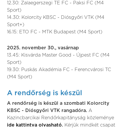
12.30: Zalaegerszegi TE FC - Paksi FC (M4
Sport)
14.30: Kolorcity KBSC - Diósgyőri VTK (M4
Sport+)
16.15: ETO FC - MTK Budapest (M4 Sport)
2025. november 30., vasárnap
13.45: Kisvárda Master Good - Újpest FC (M4
Sport)
19.30: Puskás Akadémia FC - Ferencvárosi TC
(M4 Sport)
A rendőrség is készül
A rendőrség is készül a szombati Kolorcity
KBSC - Diósgyőri VTK rangadóra.
A
Kazincbarcikai Rendőrkapitányság közleménye
ide kattintva olvasható
.
Kérjük mindkét csapat