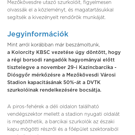
Mezőkövesdre utazó szurkolóit, figyelmesen
olvassák el a közleményt, és magatartásukkal
segítsék a kivezényelt rendőrök munkáját.
Jegyinformációk
Mint arról korábban már beszámoltunk,
a Kolorcity KBSC vezetése úgy döntött, hogy
a régi borsodi rangadók hagyományai előtt
tisztelegve a november 29-i Kazincbarcika -
Diósgyőr mérkőzésre a Mezőkövesdi Városi
Stadion kapacitásának 50%-át a DVTK
szurkolóinak rendelkezésére bocsátja.
A piros-fehérek a déli oldalon található
vendégszektor mellett a stadion nyugati oldalát
is megtölthetik, a barcikai szurkolók az északi
kapu mögötti részről és a főépület szektoraiból