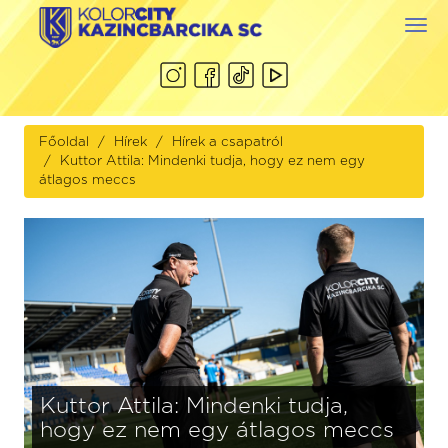
Togg
navi
Főoldal
Hírek
Hírek a csapatról
Kuttor Attila: Mindenki tudja, hogy ez nem egy
átlagos meccs
Kuttor Attila: Mindenki tudja,
hogy ez nem egy átlagos meccs