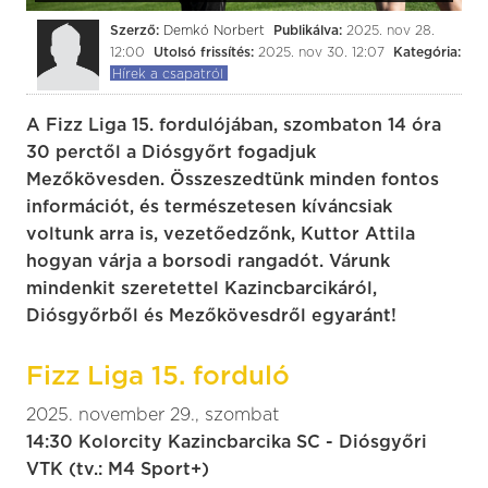
Szerző:
Demkó Norbert
Publikálva:
2025. nov 28.
12:00
Utolsó frissítés:
2025. nov 30. 12:07
Kategória:
Hírek a csapatról
A Fizz Liga 15. fordulójában, szombaton 14 óra
30 perctől a Diósgyőrt fogadjuk
Mezőkövesden. Összeszedtünk minden fontos
információt, és természetesen kíváncsiak
voltunk arra is, vezetőedzőnk, Kuttor Attila
hogyan várja a borsodi rangadót. Várunk
mindenkit szeretettel Kazincbarcikáról,
Diósgyőrből és Mezőkövesdről egyaránt!
Fizz Liga 15. forduló
2025. november 29., szombat
14:30 Kolorcity Kazincbarcika SC - Diósgyőri
VTK (tv.: M4 Sport+)