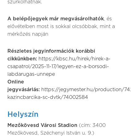
szurkolhatnak.
A belépőjegyek már megvásárolhatók
, és
elővételben most is sokkal olcsóbbak, mint a
mérkőzés napján
Részletes jegyinformációk korábbi
cikkünkben:
https://kbsc.hu/hirek/hirek-a-
csapatrol/2025-11-17/legyen-ez-a-borsodi-
labdarugas-unnepe
Online
jegyvásárlás:
https://jegymester.hu/production/74246
kazincbarcika-sc-dvtk/74002584
Helyszín
Mezőkövesd Városi Stadion
(cím: 3400
Mezőkövesd, Széchenyi István u. 9.)