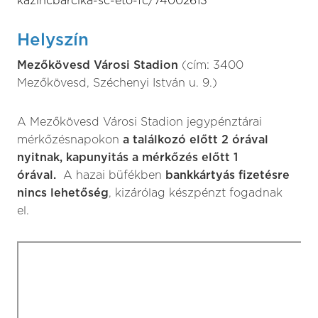
kazincbarcika-sc-eto-fc/74002613
Helyszín
Mezőkövesd Városi Stadion
(cím: 3400
Mezőkövesd, Széchenyi István u. 9.)
A Mezőkövesd Városi Stadion jegypénztárai
mérkőzésnapokon
a találkozó előtt 2 órával
nyitnak, kapunyitás a mérkőzés előtt 1
órával.
A hazai büfékben
bankkártyás fizetésre
nincs lehetőség
, kizárólag készpénzt fogadnak
el.