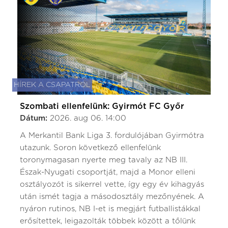
HÍREK A CSAPATRÓL
Szombati ellenfelünk: Gyirmót FC Győr
Dátum:
2026. aug 06. 14:00
A Merkantil Bank Liga 3. fordulójában Gyirmótra
utazunk. Soron következő ellenfelünk
toronymagasan nyerte meg tavaly az NB III.
Észak-Nyugati csoportját, majd a Monor elleni
osztályozót is sikerrel vette, így egy év kihagyás
után ismét tagja a másodosztály mezőnyének. A
nyáron rutinos, NB I-et is megjárt futballistákkal
erősítettek, leigazolták többek között a tőlünk