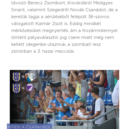
távozó Berecz Zsombort, Kisvárdáról Medgyes
Sinant, valamint Szegedről Novák Csanádot, de a
keretük tagja a sérüléséből felépült 36-szoros
válogatott Kalmár Zsolt is. Eddig mindkét
mérkőzésüket megnyerték, ám a Kozármislennyel
történt pályaválasztói jog csere miatt még nem
kellett idegenbe utazniuk, a szombati lesz
zsinórban a 3. hazai meccsük.
HÍREK A CSAPATRÓL