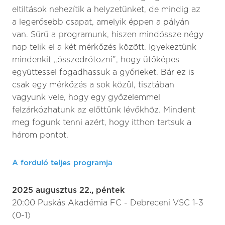
eltiltások nehezítik a helyzetünket, de mindig az
a legerősebb csapat, amelyik éppen a pályán
van. Sűrű a programunk, hiszen mindössze négy
nap telik el a két mérkőzés között. Igyekeztünk
mindenkit „összedrótozni”, hogy ütőképes
együttessel fogadhassuk a győrieket. Bár ez is
csak egy mérkőzés a sok közül, tisztában
vagyunk vele, hogy egy győzelemmel
felzárkózhatunk az előttünk lévőkhöz. Mindent
meg fogunk tenni azért, hogy itthon tartsuk a
három pontot.
A forduló teljes programja
2025 augusztus 22., péntek
20:00 Puskás Akadémia FC - Debreceni VSC 1-3
(0-1)