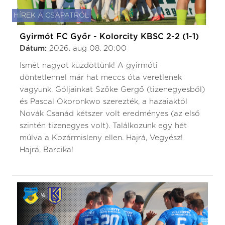
HÍREK A CSAPATRÓL
Gyirmót FC Győr - Kolorcity KBSC 2-2 (1-1)
Dátum:
2026. aug 08. 20:00
Ismét nagyot küzdöttünk! A gyirmóti
döntetlennel már hat meccs óta veretlenek
vagyunk. Góljainkat Szőke Gergő (tizenegyesből)
és Pascal Okoronkwo szerezték, a hazaiaktól
Novák Csanád kétszer volt eredményes (az első
szintén tizenegyes volt). Találkozunk egy hét
múlva a Kozármisleny ellen. Hajrá, Vegyész!
Hajrá, Barcika!