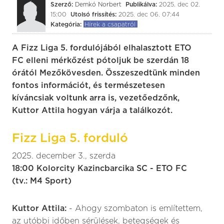
Szerző:
Demkó Norbert
Publikálva:
2025. dec 02.
15:00
Utolsó frissítés:
2025. dec 06. 07:44
Kategória:
Hírek a csapatról
A Fizz Liga 5. fordulójából elhalasztott ETO
FC elleni mérkőzést pótoljuk be szerdán 18
órától Mezőkövesden. Összeszedtünk minden
fontos információt, és természetesen
kíváncsiak voltunk arra is, vezetőedzőnk,
Kuttor Attila hogyan várja a találkozót.
Fizz Liga 5. forduló
2025. december 3., szerda
18:00 Kolorcity Kazincbarcika SC - ETO FC
(tv.: M4 Sport)
Kuttor Attila:
- Ahogy szombaton is említettem,
az utóbbi időben sérülések, betegségek és