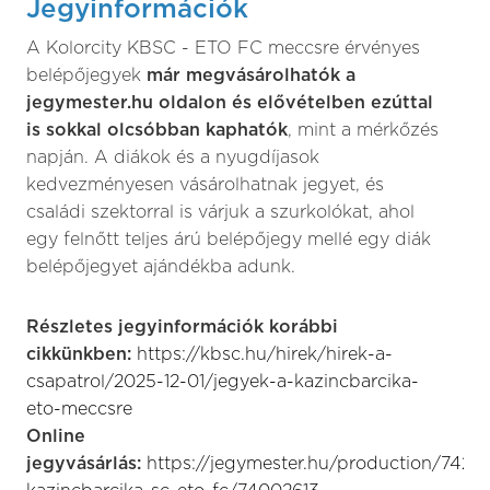
Jegyinformációk
A Kolorcity KBSC - ETO FC meccsre érvényes
belépőjegyek
már megvásárolhatók a
jegymester.hu oldalon és elővételben ezúttal
is sokkal olcsóbban kaphatók
, mint a mérkőzés
napján. A diákok és a nyugdíjasok
kedvezményesen vásárolhatnak jegyet, és
családi szektorral is várjuk a szurkolókat, ahol
egy felnőtt teljes árú belépőjegy mellé egy diák
belépőjegyet ajándékba adunk.
Részletes jegyinformációk korábbi
cikkünkben:
https://kbsc.hu/hirek/hirek-a-
csapatrol/2025-12-01/jegyek-a-kazincbarcika-
eto-meccsre
Online
jegyvásárlás:
https://jegymester.hu/production/74249