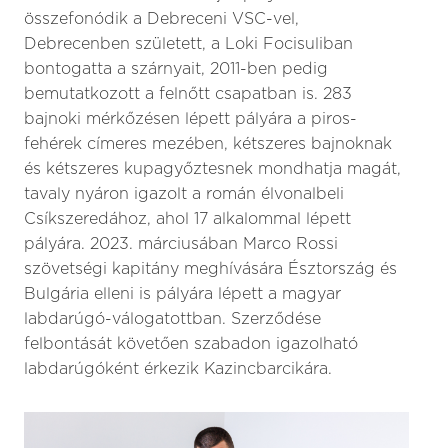
összefonódik a Debreceni VSC-vel,
Debrecenben született, a Loki Focisuliban
bontogatta a szárnyait, 2011-ben pedig
bemutatkozott a felnőtt csapatban is. 283
bajnoki mérkőzésen lépett pályára a piros-
fehérek címeres mezében, kétszeres bajnoknak
és kétszeres kupagyőztesnek mondhatja magát,
tavaly nyáron igazolt a román élvonalbeli
Csíkszeredához, ahol 17 alkalommal lépett
pályára. 2023. márciusában Marco Rossi
szövetségi kapitány meghívására Észtország és
Bulgária elleni is pályára lépett a magyar
labdarúgó-válogatottban. Szerződése
felbontását követően szabadon igazolható
labdarúgóként érkezik Kazincbarcikára.