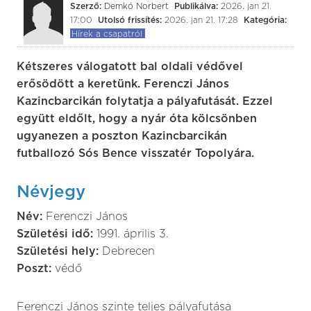
Szerző:
Demkó Norbert
Publikálva:
2026. jan 21.
17:00
Utolsó frissítés:
2026. jan 21. 17:28
Kategória:
Hírek a csapatról
Kétszeres válogatott bal oldali védővel
erősödött a keretünk. Ferenczi János
Kazincbarcikán folytatja a pályafutását. Ezzel
együtt eldőlt, hogy a nyár óta kölcsönben
ugyanezen a poszton Kazincbarcikán
futballozó Sós Bence visszatér Topolyára.
Névjegy
Név:
Ferenczi János
Születési idő:
1991. április 3.
Születési hely:
Debrecen
Poszt:
védő
Ferenczi János szinte teljes pályafutása