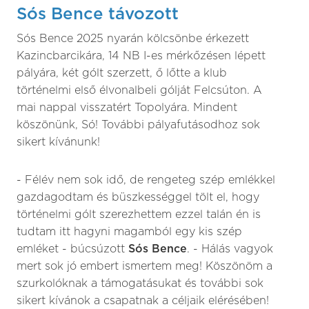
Sós Bence távozott
Sós Bence 2025 nyarán kölcsönbe érkezett
Kazincbarcikára, 14 NB I-es mérkőzésen lépett
pályára, két gólt szerzett, ő lőtte a klub
történelmi első élvonalbeli gólját Felcsúton. A
mai nappal visszatért Topolyára. Mindent
köszönünk, Só! További pályafutásodhoz sok
sikert kívánunk!
- Félév nem sok idő, de rengeteg szép emlékkel
gazdagodtam és büszkességgel tölt el, hogy
történelmi gólt szerezhettem ezzel talán én is
tudtam itt hagyni magamból egy kis szép
emléket - búcsúzott
Sós Bence
. - Hálás vagyok
mert sok jó embert ismertem meg! Köszönöm a
szurkolóknak a támogatásukat és további sok
sikert kívánok a csapatnak a céljaik elérésében!