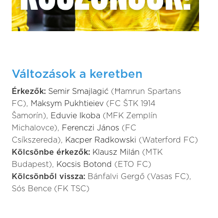
Változások a keretben
Érkezők:
Semir Smajlagić
(Ħamrun Spartans
FC),
Maksym Pukhtieiev
(FC ŠTK 1914
Šamorín),
Eduvie Ikoba
(MFK Zemplín
Michalovce),
Ferenczi János
(FC
Csíkszereda),
Kacper Radkowski
(Waterford FC)
Kölcsönbe érkezők:
Klausz Milán
(MTK
Budapest),
Kocsis Botond
(ETO FC)
Kölcsönből vissza:
Bánfalvi Gergő (Vasas FC),
Sós Bence (FK TSC)