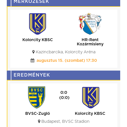
MÉRKŐZÉSEK
Kolorcity KBSC
HR-Rent
Kozármisleny
Kazincbarcika, Kolorcity Aréna
augusztus 15. (szombat) 17:30
EREDMÉNYEK
0:0
(0:0)
Gyirmót FC Győr
Kolorcity KBSC
Gyirmót, Alcufer Stadion