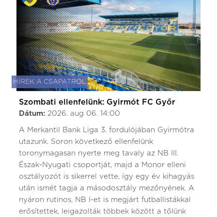
HÍREK A CSAPATRÓL
Szombati ellenfelünk: Gyirmót FC Győr
Dátum:
2026. aug 06. 14:00
A Merkantil Bank Liga 3. fordulójában Gyirmótra
utazunk. Soron következő ellenfelünk
toronymagasan nyerte meg tavaly az NB III.
Észak-Nyugati csoportját, majd a Monor elleni
osztályozót is sikerrel vette, így egy év kihagyás
után ismét tagja a másodosztály mezőnyének. A
nyáron rutinos, NB I-et is megjárt futballistákkal
erősítettek, leigazolták többek között a tőlünk