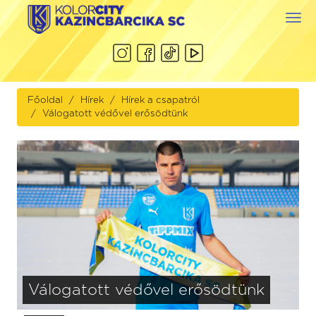
Togg
navi
Főoldal
Hírek
Hírek a csapatról
Válogatott védővel erősödtünk
Válogatott védővel erősödtünk