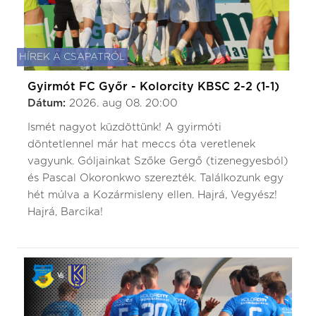
HÍREK A CSAPATRÓL
Gyirmót FC Győr - Kolorcity KBSC 2-2 (1-1)
Dátum:
2026. aug 08. 20:00
Ismét nagyot küzdöttünk! A gyirmóti
döntetlennel már hat meccs óta veretlenek
vagyunk. Góljainkat Szőke Gergő (tizenegyesból)
és Pascal Okoronkwo szerezték. Találkozunk egy
hét múlva a Kozármisleny ellen. Hajrá, Vegyész!
Hajrá, Barcika!