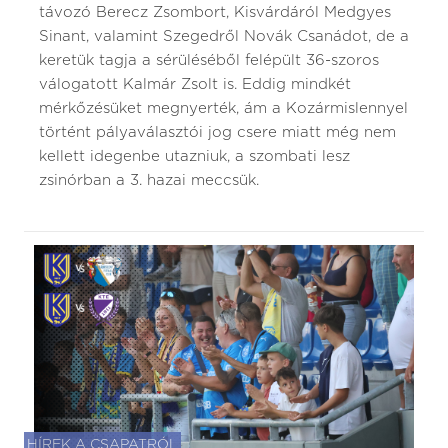
távozó Berecz Zsombort, Kisvárdáról Medgyes
Sinant, valamint Szegedről Novák Csanádot, de a
keretük tagja a sérüléséből felépült 36-szoros
válogatott Kalmár Zsolt is. Eddig mindkét
mérkőzésüket megnyerték, ám a Kozármislennyel
történt pályaválasztói jog csere miatt még nem
kellett idegenbe utazniuk, a szombati lesz
zsinórban a 3. hazai meccsük.
HÍREK A CSAPATRÓL