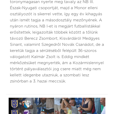
toronymagasan nyerte meg tavaly az NB III.
Észak-Nyugati csoportját, majd a Monor elleni
osztályozót is sikerrel vette, így egy év kihagyás
után ismét tagja a másodosztály mezőnyének. A
nyáron rutinos, NB I-et is megjárt futballistákkal
erősítettek, leigazolták többek között a tőlünk
távozó Berecz Zsombort, Kisvárdáról Medgyes
Sinant, valamint Szegedről Novák Csanádot, de a
keretük tagja a sérüléséből felépült 36-szoros
válogatott Kalmár Zsolt is. Eddig mindkét
mérkőzésüket megnyerték, ám a Kozármislennyel
történt pályaválasztói jog csere miatt még nem
kellett idegenbe utazniuk, a szombati lesz
zsinórban a 3. hazai meccsük.