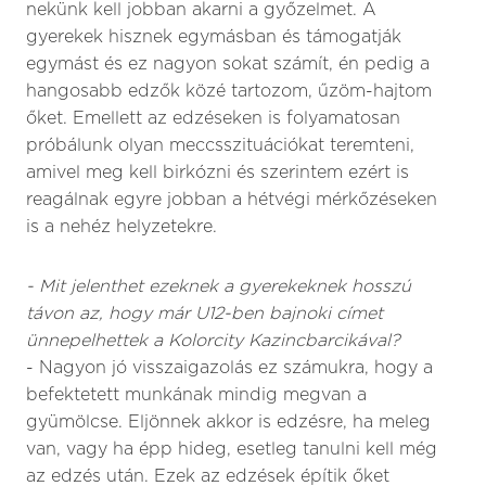
nekünk kell jobban akarni a győzelmet. A
gyerekek hisznek egymásban és támogatják
egymást és ez nagyon sokat számít, én pedig a
hangosabb edzők közé tartozom, űzöm-hajtom
őket. Emellett az edzéseken is folyamatosan
próbálunk olyan meccsszituációkat teremteni,
amivel meg kell birkózni és szerintem ezért is
reagálnak egyre jobban a hétvégi mérkőzéseken
is a nehéz helyzetekre.
- Mit jelenthet ezeknek a gyerekeknek hosszú
távon az, hogy már U12-ben bajnoki címet
ünnepelhettek a Kolorcity Kazincbarcikával?
- Nagyon jó visszaigazolás ez számukra, hogy a
befektetett munkának mindig megvan a
gyümölcse. Eljönnek akkor is edzésre, ha meleg
van, vagy ha épp hideg, esetleg tanulni kell még
az edzés után. Ezek az edzések építik őket