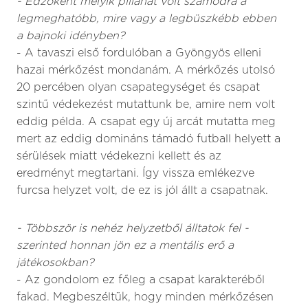
- Edzőként melyik pillanat volt számodra a
legmeghatóbb, mire vagy a legbüszkébb ebben
a bajnoki idényben?
- A tavaszi első fordulóban a Gyöngyös elleni
hazai mérkőzést mondanám. A mérkőzés utolsó
20 percében olyan csapategységet és csapat
szintű védekezést mutattunk be, amire nem volt
eddig példa. A csapat egy új arcát mutatta meg
mert az eddig domináns támadó futball helyett a
sérülések miatt védekezni kellett és az
eredményt megtartani. Így vissza emlékezve
furcsa helyzet volt, de ez is jól állt a csapatnak.
- Többször is nehéz helyzetből álltatok fel -
szerinted honnan jön ez a mentális erő a
játékosokban?
- Az gondolom ez főleg a csapat karakteréből
fakad. Megbeszéltük, hogy minden mérkőzésen