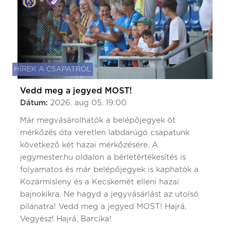
HÍREK A CSAPATRÓL
Vedd meg a jegyed MOST!
Dátum:
2026. aug 05. 19:00
Már megvásárolhatók a belépőjegyek öt
mérkőzés óta veretlen labdarúgó csapatunk
következő két hazai mérkőzésére. A
jegymester.hu oldalon a bérletértékesítés is
folyamatos és már belépőjegyek is kaphatók a
Kozármisleny és a Kecskemét elleni hazai
bajnokikra. Ne hagyd a jegyvásárlást az utolsó
pilanatra! Vedd meg a jegyed MOST! Hajrá,
Vegyész! Hajrá, Barcika!