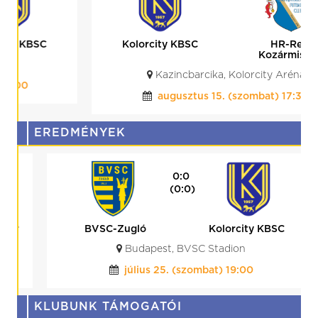
Kolorcity KBSC
HR-Rent
Kozármisleny
Kazincbarcika, Kolorcity Aréna
augusztus 15. (szombat) 17:30
EREDMÉNYEK
0:0
(0:0)
BVSC-Zugló
Kolorcity KBSC
Budapest, BVSC Stadion
július 25. (szombat) 19:00
KLUBUNK TÁMOGATÓI