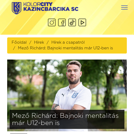
Togg
navi
Főoldal
Hírek
Hírek a csapatról
Mező Richárd: Bajnoki mentalitás már U12-ben is
Mező Richárd: Bajnoki mentalitás
már U12-ben is