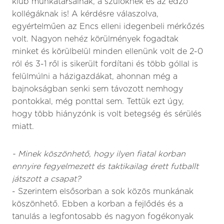
klub munkatársainak, a szülőknek és az edző
kollégáknak is! A kérdésre válaszolva,
egyértelműen az Encs elleni idegenbeli mérkőzés
volt. Nagyon nehéz körülmények fogadtak
minket és körülbelül minden ellenünk volt de 2-0
ról és 3-1 ről is sikerült fordítani és több góllal is
felülmúlni a házigazdákat, ahonnan még a
bajnokságban senki sem távozott nemhogy
pontokkal, még ponttal sem. Tettük ezt úgy,
hogy több hiányzónk is volt betegség és sérülés
miatt.
- Minek köszönhető, hogy ilyen fiatal korban
ennyire fegyelmezett és taktikailag érett futballt
játszott a csapat?
- Szerintem elsősorban a sok közös munkának
köszönhető. Ebben a korban a fejlődés és a
tanulás a legfontosabb és nagyon fogékonyak