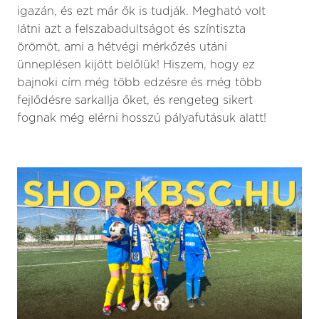
igazán, és ezt már ők is tudják. Megható volt
látni azt a felszabadultságot és színtiszta
örömöt, ami a hétvégi mérkőzés utáni
ünneplésen kijött belőlük! Hiszem, hogy ez
bajnoki cím még több edzésre és még több
fejlődésre sarkallja őket, és rengeteg sikert
fognak még elérni hosszú pályafutásuk alatt!