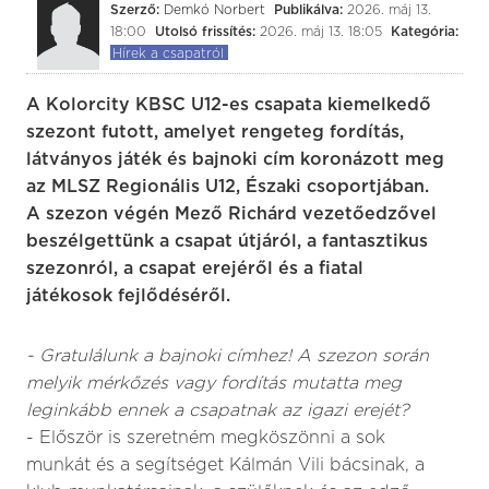
Szerző:
Demkó Norbert
Publikálva:
2026. máj 13.
18:00
Utolsó frissítés:
2026. máj 13. 18:05
Kategória:
Hírek a csapatról
A Kolorcity KBSC U12-es csapata kiemelkedő
szezont futott, amelyet rengeteg fordítás,
látványos játék és bajnoki cím koronázott meg
az MLSZ Regionális U12, Északi csoportjában.
A szezon végén Mező Richárd vezetőedzővel
beszélgettünk a csapat útjáról, a fantasztikus
szezonról, a csapat erejéről és a fiatal
játékosok fejlődéséről.
- Gratulálunk a bajnoki címhez! A szezon során
melyik mérkőzés vagy fordítás mutatta meg
leginkább ennek a csapatnak az igazi erejét?
- Először is szeretném megköszönni a sok
munkát és a segítséget Kálmán Vili bácsinak, a