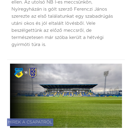
ellen. Az utolsó NB I-es meccsünkön,
Nyíregyházán is gólt szerző Ferenczi János
szerezte az első találatunkat egy szabadrúgás
utáni okos és jól eltalált lövésből. Vele
beszélgettünk az előző meccsről, de
természetesen már szóba került a hétvégi
gyirmóti túra is.
HÍREK A CSAPATRÓL