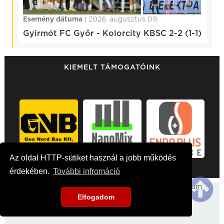
Esemény dátuma :
2026. augusztus 09.
Gyirmót FC Győr - Kolorcity KBSC 2-2 (1-1)
KIEMELT TÁMOGATÓINK
Az oldal HTTP-sütiket használ a jobb működés
érdekében.
További infromáció
Főoldal
Hirek
Médiaajánlat
Impresszum
Elfogadom
Kapcsolat
2026 kbsc.hu - Minden jog fentartva!