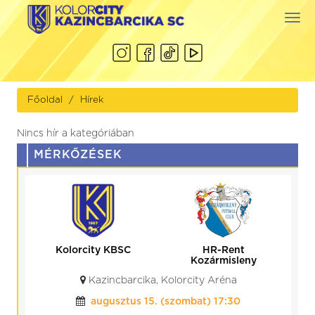
Togg
navi
Főoldal
Hírek
Nincs hír a kategóriában
MÉRKŐZÉSEK
Kolorcity KBSC
HR-Rent
Kozármisleny
Kazincbarcika, Kolorcity Aréna
augusztus 15. (szombat) 17:30