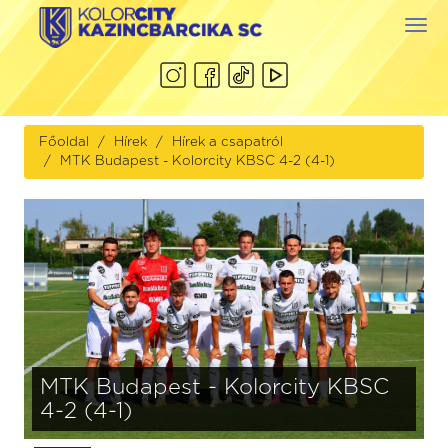
Togg
navi
Főoldal
Hírek
Hírek a csapatról
MTK Budapest - Kolorcity KBSC 4-2 (4-1)
MTK Budapest - Kolorcity KBSC
4-2 (4-1)