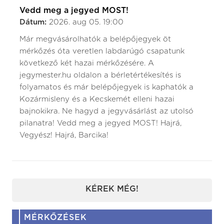
Vedd meg a jegyed MOST!
Dátum:
2026. aug 05. 19:00
Már megvásárolhatók a belépőjegyek öt
mérkőzés óta veretlen labdarúgó csapatunk
következő két hazai mérkőzésére. A
jegymester.hu oldalon a bérletértékesítés is
folyamatos és már belépőjegyek is kaphatók a
Kozármisleny és a Kecskemét elleni hazai
bajnokikra. Ne hagyd a jegyvásárlást az utolsó
pilanatra! Vedd meg a jegyed MOST! Hajrá,
Vegyész! Hajrá, Barcika!
KÉREK MÉG!
MÉRKŐZÉSEK