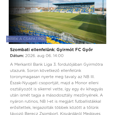
HÍREK A CSAPATRÓL
Szombati ellenfelünk: Gyirmót FC Győr
Dátum:
2026. aug 06. 14:00
A Merkantil Bank Liga 3. fordulójában Gyirmótra
utazunk. Soron következő ellenfelünk
toronymagasan nyerte meg tavaly az NB III.
Észak-Nyugati csoportját, majd a Monor elleni
osztályozót is sikerrel vette, így egy év kihagyás
után ismét tagja a másodosztály mezőnyének. A
nyáron rutinos, NB I-et is megjárt futballistákkal
erősítettek, leigazolták többek között a tőlünk
távozó Berecz Zsombort, Kisvárdáról Medgyes