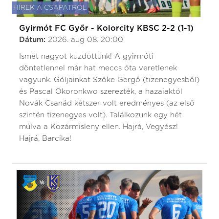
HÍREK A CSAPATRÓL
Gyirmót FC Győr - Kolorcity KBSC 2-2 (1-1)
Dátum:
2026. aug 08. 20:00
Ismét nagyot küzdöttünk! A gyirmóti
döntetlennel már hat meccs óta veretlenek
vagyunk. Góljainkat Szőke Gergő (tizenegyesből)
és Pascal Okoronkwo szerezték, a hazaiaktól
Novák Csanád kétszer volt eredményes (az első
szintén tizenegyes volt). Találkozunk egy hét
múlva a Kozármisleny ellen. Hajrá, Vegyész!
Hajrá, Barcika!