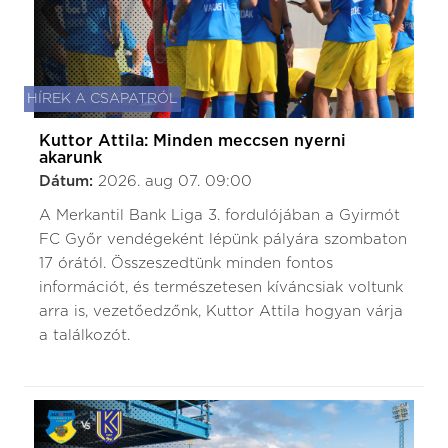
HÍREK A CSAPATRÓL
Kuttor Attila: Minden meccsen nyerni
akarunk
Dátum:
2026. aug 07. 09:00
A Merkantil Bank Liga 3. fordulójában a Gyirmót
FC Győr vendégeként lépünk pályára szombaton
17 órától. Összeszedtünk minden fontos
információt, és természetesen kíváncsiak voltunk
arra is, vezetőedzőnk, Kuttor Attila hogyan várja
a találkozót.