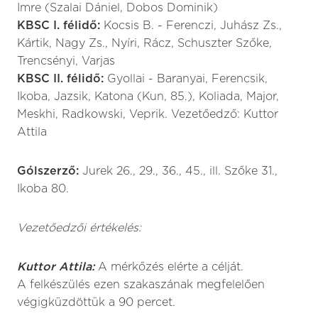
Imre (Szalai Dániel, Dobos Dominik)
KBSC I. félidő:
Kocsis B. - Ferenczi, Juhász Zs.,
Kártik, Nagy Zs., Nyíri, Rácz, Schuszter Szőke,
Trencsényi, Varjas
KBSC II. félidő:
Gyollai - Baranyai, Ferencsik,
Ikoba, Jazsik, Katona (Kun, 85.), Koliada, Major,
Meskhi, Radkowski, Veprik. Vezetőedző: Kuttor
Attila
Gólszerző:
Jurek 26., 29., 36., 45., ill. Szőke 31.,
Ikoba 80.
Vezetőedzői értékelés:
Kuttor Attila:
A mérkőzés elérte a célját.
A felkészülés ezen szakaszának megfelelően
végigküzdöttük a 90 percet.