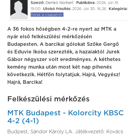
Szerző:
Demkó Norbert
Publikálva:
2026. jún 19.
19:00
Utolsó frissítés:
2026. jún 30. 16:26
Kategória:
Hírek a csapatról
A 36 fokos hőségben 4-2-re nyert az MTK a
nyár első felkészülési mérkőzésén
Budapesten. A barcikai gólokat Szőke Gergő
és Eduvie Ikoba szerezték, a hazaiaktól Jurek
Gábor négyszer volt eredményes. A kéthetes
kemény munka után most két nap pihenés
következik. Hétfőn folytatjuk. Hajrá, Vegyész!
Hajrá, Barcika!
Felkészülési mérkőzés
MTK Budapest - Kolorcity KBSC
4-2 (4-1)
Budpest, Sándor Károly LA. Játékvezető: Kovács