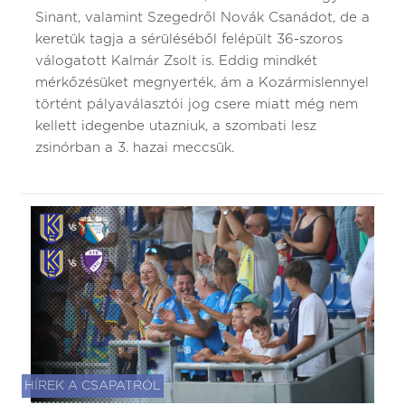
Sinant, valamint Szegedről Novák Csanádot, de a
keretük tagja a sérüléséből felépült 36-szoros
válogatott Kalmár Zsolt is. Eddig mindkét
mérkőzésüket megnyerték, ám a Kozármislennyel
történt pályaválasztói jog csere miatt még nem
kellett idegenbe utazniuk, a szombati lesz
zsinórban a 3. hazai meccsük.
HÍREK A CSAPATRÓL