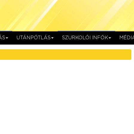
ÁS
UTÁNPÓTLÁS
SZURKOLÓI INFÓK
MÉDI
SC
Kolorcity KBSC
HR-Rent Kozármisleny
Kazincbarcika, Kolorcity Aréna
augusztus 15. (szombat) 17:30