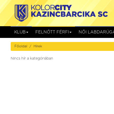
KLUB
FELNŐTT FÉRFI
NŐI LABDARÚG
Főoldal
Hírek
Nincs hír a kategóriában
Gyirmót FC Győr
Kolorcity KB
Gyirmót, Alcufer Stadion
augusztus 08. (szombat) 17:00