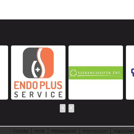
Főoldal
Hirek
Médiaajánlat
Impresszum
Kapcsolat