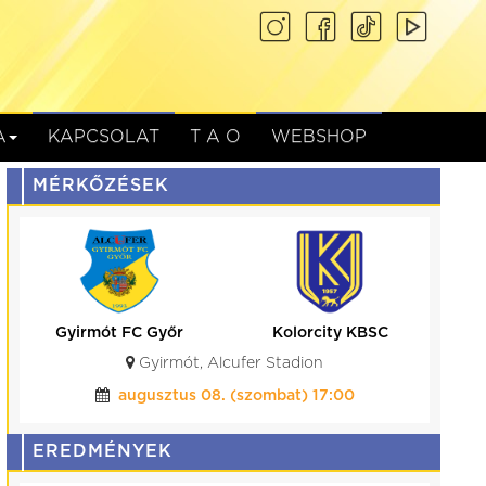
A
KAPCSOLAT
T A O
WEBSHOP
MÉRKŐZÉSEK
Gyirmót FC Győr
Kolorcity KBSC
Gyirmót, Alcufer Stadion
augusztus 08. (szombat) 17:00
EREDMÉNYEK