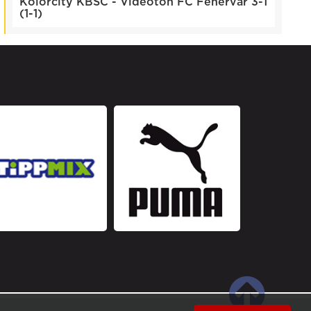
Kolorcity KBSC - Videoton FC Fehérvár 3-1
(1-1)