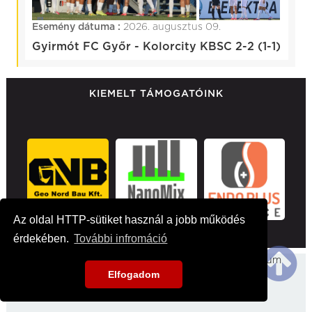
Esemény dátuma :
2026. augusztus 09.
Gyirmót FC Győr - Kolorcity KBSC 2-2 (1-1)
KIEMELT TÁMOGATÓINK
Az oldal HTTP-sütiket használ a jobb működés
érdekében.
További infromáció
Főoldal
Hirek
Médiaajánlat
Impresszum
Elfogadom
Kapcsolat
2026 kbsc.hu - Minden jog fentartva!