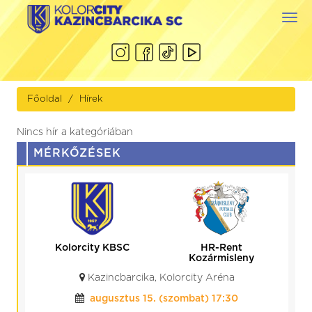
Togg
navi
Főoldal
Hírek
Nincs hír a kategóriában
MÉRKŐZÉSEK
Kolorcity KBSC
HR-Rent
Kozármisleny
Kazincbarcika, Kolorcity Aréna
augusztus 15. (szombat) 17:30