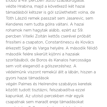
Előbb a 49. percben Süttő szabadrúgását
védte Hrabina, majd a következő két hazai
támadásból kétszer is gól születhetett volna, de
Tóth László remek passzait sem Jasarevic, sem
Kenderes nem tudta gólra váltani. A hazai
rohamok nem hagytak alább, ezért az 59.
percben Vitelki Zoltán kettős cserével próbált
frissíteni a csapaton, Constantinescu és Kovács
érkezett Sigér és Varga helyére. A második félidő
második felére sikerült kijönni a hazaiak
szorításából, de Boros és Kanalos harcossága
sem volt elegendő a gólszerzéshez. A
védelmünk viszont remekül állt a lábán, hiszen a
gyors hazai támadások
végén Palmes és Heilrendre szabályos keretek
között tudott tisztázni, felszabadítva ezzel
kapunkat. Az utolsó percekben már egyik
csapatnak sem maradt ereje támadásokat