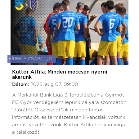
HÍREK A CSAPATRÓL
Kuttor Attila: Minden meccsen nyerni
akarunk
Dátum:
2026. aug 07. 09:00
A Merkantil Bank Liga 3. fordulójában a Gyirmót
FC Győr vendégeként lépünk pályára szombaton
17 órától. Összeszedtünk minden fontos
információt, és természetesen kíváncsiak voltunk
arra is, vezetőedzőnk, Kuttor Attila hogyan várja
a találkozót.