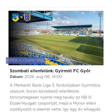
HÍREK A CSAPATRÓL
Szombati ellenfelünk: Gyirmót FC Győr
Dátum:
2026. aug 06. 14:00
A Merkantil Bank Liga 3. fordulójában Gyirmótra
utazunk. Soron következő ellenfelünk
toronymagasan nyerte meg tavaly az NB III.
Észak-Nyugati csoportját, majd a Monor elleni
osztályozót is sikerrel vette, így egy év kihagyás