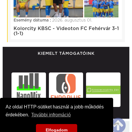
Esemény dátuma :
2026. augusztus 01.
Kolorcity KBSC - Videoton FC Fehérvár 3-1
(1-1)
KIEMELT TÁMOGATÓINK
Az oldal HTTP-sütiket használ a jobb működés
érdekében.
További infromáció
Főoldal
Hirek
Médiaajánlat
Impresszum
Elfogadom
Kapcsolat