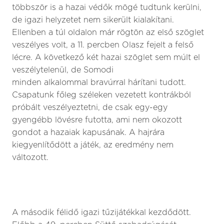
többször is a hazai védők mögé tudtunk kerülni,
de igazi helyzetet nem sikerült kialakítani.
Ellenben a túl oldalon már rögtön az első szöglet
veszélyes volt, a 11. percben Olasz fejelt a felső
lécre. A következő két hazai szöglet sem múlt el
veszélytelenül, de Somodi
minden alkalommal bravúrral hárítani tudott.
Csapatunk főleg széleken vezetett kontrákból
próbált veszélyeztetni, de csak egy-egy
gyengébb lövésre futotta, ami nem okozott
gondot a hazaiak kapusának. A hajrára
kiegyenlítődött a játék, az eredmény nem
változott.
A második félidő igazi tűzijátékkal kezdődött.