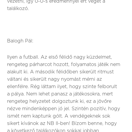
vezetni, így 0-0-s eredménnyel ért véget a
találkozó.
Balogh Pál:
Ilyen a futball. Az első félidő nagy küzdelmet,
rengeteg párharcot hozott, folyamatos játék nem
alakult ki. A második félidőben sikerült ritmust
váltani és sikerült nagy nyomást mérni az
ellenfélre. Rég láttam ilyet, hogy szinte felborult
a pálya. Nem lehet panasz a játékosokra, mert
rengeteg helyzetet dolgoztunk ki, ez a jövőre
nézve mindenképpen jó jel. Szintén pozitív, hogy
ismét nem kaptunk gólt. A vendégeknek sok
sikert kívánok az NB II-ben! Bízom benne, hogy
a következő találkozókon sokkal jobban