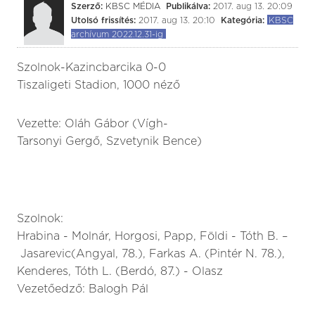
Szerző:
KBSC MÉDIA
Publikálva:
2017. aug 13. 20:09
Utolsó frissítés:
2017. aug 13. 20:10
Kategória:
KBSC
archívum 2022.12.31-ig
Szolnok-Kazincbarcika 0-0
Tiszaligeti Stadion, 1000 néző
Vezette: Oláh Gábor (Vígh-
Tarsonyi Gergő, Szvetynik Bence)
Szolnok:
Hrabina - Molnár, Horgosi, Papp, Földi - Tóth B. –
Jasarevic(Angyal, 78.), Farkas A. (Pintér N. 78.),
Kenderes, Tóth L. (Berdó, 87.) - Olasz
Vezetőedző: Balogh Pál