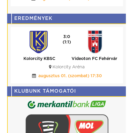
augusztus 15. (szombat) 17:30
EREDMÉNYEK
0:0
(0:0)
BVSC-Zugló
Kolorcity KBSC
Budapest, BVSC Stadion
július 25. (szombat) 19:00
KLUBUNK TÁMOGATÓI