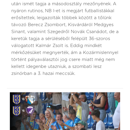
után ismét tagja a másodosztály mezőnyének. A
nyáron rutinos, NB I-et is megjárt futballistákkal
erősítettek, leigazolták többek között a tőlünk
távozó Berecz Zsombort, Kisvárdáról Medgyes
Sinant, valamint Szegedről Novák Csanádot, de a
keretük tagja a sérüléséből felépült 36-szoros
válogatott Kalmár Zsolt is. Eddig mindkét
mérkőzésüket megnyerték, ám a Kozármislennyel
történt pályaválasztói jog csere miatt még nem
kellett idegenbe utazniuk, a szombati lesz
zsinórban a 3. hazai meccsük.