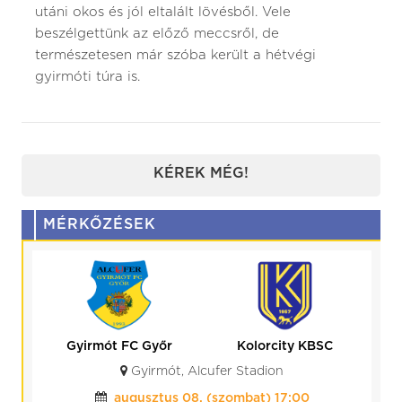
utáni okos és jól eltalált lövésből. Vele
beszélgettünk az előző meccsről, de
természetesen már szóba került a hétvégi
gyirmóti túra is.
KÉREK MÉG!
MÉRKŐZÉSEK
Kolorcity KBSC
HR-Rent
Kozármisleny
Kazincbarcika, Kolorcity Aréna