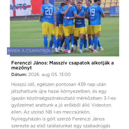
HÍREK A CSAPATRÓL
Ferenczi János: Masszív csapatok alkotják a
mezőnyt
Dátum:
2026. aug 05. 13:00
Hosszú idő, egészen pontosan 439 nap után
játszhattunk újra hazai környezetben, és egy
igazán közönségszórakoztató mérkőzésen 3-1-es
győzelmet arattunk a jó erőkből álló Videoton
ellen. Az utolsó NB I-es meccsünkön,
Nyíregyházán is gólt szerző Ferenczi János
szerezte az első találatunkat egy szabadrúgás