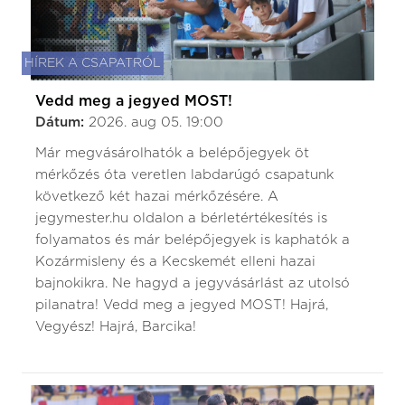
HÍREK A CSAPATRÓL
Vedd meg a jegyed MOST!
Dátum:
2026. aug 05. 19:00
Már megvásárolhatók a belépőjegyek öt
mérkőzés óta veretlen labdarúgó csapatunk
következő két hazai mérkőzésére. A
jegymester.hu oldalon a bérletértékesítés is
folyamatos és már belépőjegyek is kaphatók a
Kozármisleny és a Kecskemét elleni hazai
bajnokikra. Ne hagyd a jegyvásárlást az utolsó
pilanatra! Vedd meg a jegyed MOST! Hajrá,
Vegyész! Hajrá, Barcika!