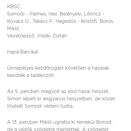
KBSC:
Somodi - Palmes, Heil, Belényesi, Lőrincz -
Kovács O., Takács P., Hegedűs - Kristófi, Boros,
Mikló
Vezetőedző: Vitelki Zoltán
Hajrá Barcika!
Ünnepélyes kezdőrúgást követően a hazaiak
kezdték a találkozót!
Az 5. percben megvolt az első hazai helyzet,
Simon lépett ki lesgyanús helyzetben, de közeli
lövését Somodi védeni tudta.
A 13. percben Mikló ugratta ki remekül Borost,
de a védők szögletre mentettek. A szögletet