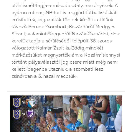
után ismét tagja a másodosztály mezőnyének. A
nyáron rutinos, NB I-et is megjárt futballistákkal
erősítettek, leigazolták többek között a tőlünk
távozó Berecz Zsombort, Kisvárdáról Medgyes
Sinant, valamint Szegedről Novák Csanádot, de a
keretük tagja a sérüléséből felépült 36-szoros
válogatott Kalmár Zsolt is. Eddig mindkét
mérkőzésüket megnyerték, ám a Kozármislennyel
történt pályaválasztói jog csere miatt még nem
kellett idegenbe utazniuk, a szombati lesz
zsinórban a 3. hazai meccsük.