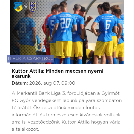
HÍREK A CSAPATRÓL
Kuttor Attila: Minden meccsen nyerni
akarunk
Dátum:
2026. aug 07. 09:00
A Merkantil Bank Liga 3. fordulójában a Gyirmót
FC Győr vendégeként lépünk pályára szombaton
17 órától. Összeszedtünk minden fontos
információt, és természetesen kíváncsiak voltunk
arra is, vezetőedzőnk, Kuttor Attila hogyan várja
a találkozót.