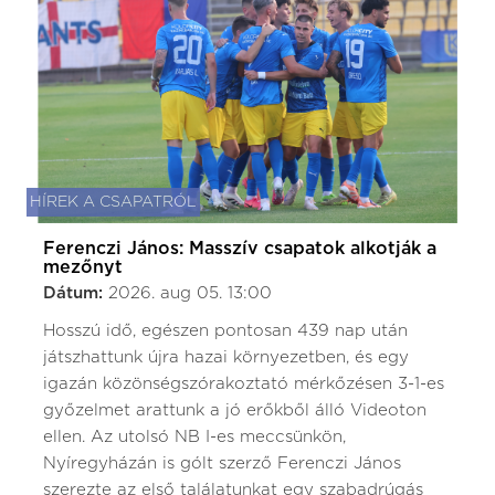
HÍREK A CSAPATRÓL
Ferenczi János: Masszív csapatok alkotják a
mezőnyt
Dátum:
2026. aug 05. 13:00
Hosszú idő, egészen pontosan 439 nap után
játszhattunk újra hazai környezetben, és egy
igazán közönségszórakoztató mérkőzésen 3-1-es
győzelmet arattunk a jó erőkből álló Videoton
ellen. Az utolsó NB I-es meccsünkön,
Nyíregyházán is gólt szerző Ferenczi János
szerezte az első találatunkat egy szabadrúgás