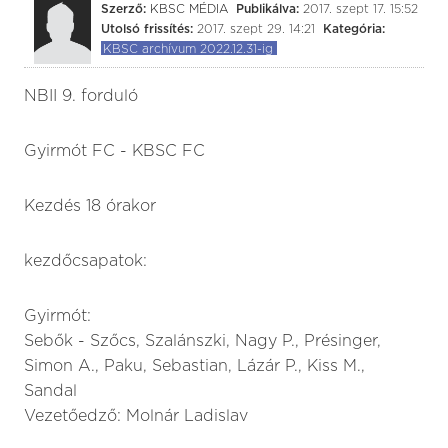
Szerző:
KBSC MÉDIA
Publikálva:
2017. szept 17. 15:52
Utolsó frissítés:
2017. szept 29. 14:21
Kategória:
KBSC archívum 2022.12.31-ig
NBII 9. forduló
Gyirmót FC - KBSC FC
Kezdés 18 órakor
kezdőcsapatok:
Gyirmót:
Sebők - Szőcs, Szalánszki, Nagy P., Présinger,
Simon A., Paku, Sebastian, Lázár P., Kiss M.,
Sandal
Vezetőedző: Molnár Ladislav