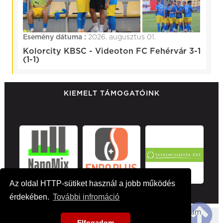
Esemény dátuma :
2026. augusztus 01.
Kolorcity KBSC - Videoton FC Fehérvár 3-1
(1-1)
KIEMELT TÁMOGATÓINK
Az oldal HTTP-sütiket használ a jobb működés
érdekében.
További infromáció
Főoldal
Hirek
Médiaajánlat
Impresszum
Elfogadom
Kapcsolat