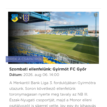
HÍREK A CSAPATRÓL
Szombati ellenfelünk: Gyirmót FC Győr
Dátum:
2026. aug 06. 14:00
A Merkantil Bank Liga 3. fordulójában Gyirmótra
utazunk. Soron következő ellenfelünk
toronymagasan nyerte meg tavaly az NB III.
Észak-Nyugati csoportját, majd a Monor elleni
osztályozót is sikerrel vette, így egy év kihagyás