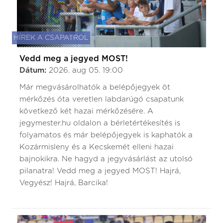
HÍREK A CSAPATRÓL
Vedd meg a jegyed MOST!
Dátum:
2026. aug 05. 19:00
Már megvásárolhatók a belépőjegyek öt
mérkőzés óta veretlen labdarúgó csapatunk
következő két hazai mérkőzésére. A
jegymester.hu oldalon a bérletértékesítés is
folyamatos és már belépőjegyek is kaphatók a
Kozármisleny és a Kecskemét elleni hazai
bajnokikra. Ne hagyd a jegyvásárlást az utolsó
pilanatra! Vedd meg a jegyed MOST! Hajrá,
Vegyész! Hajrá, Barcika!