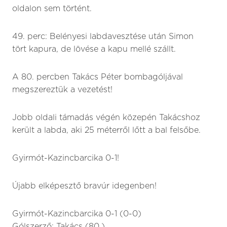
oldalon sem történt.
49. perc: Belényesi labdavesztése után Simon
tört kapura, de lövése a kapu mellé szállt.
A 80. percben Takács Péter bombagóljával
megszereztük a vezetést!
Jobb oldali támadás végén közepén Takácshoz
került a labda, aki 25 méterről lőtt a bal felsőbe.
Gyirmót-Kazincbarcika 0-1!
Újabb elképesztő bravúr idegenben!
Gyirmót-Kazincbarcika 0-1 (0-0)
Gólszerző: Takács (80.)