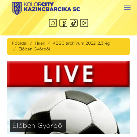
Togg
navi
Főoldal
Hírek
KBSC archívum 2022.12.31-ig
Élőben Győrből
Élőben Győrből