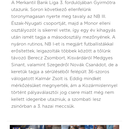
A Merkantil Bank Liga 3. fordulójában Gyirmótra
utazunk. Soron következő ellenfelünk
toronymagasan nyerte meg tavaly az NB III.
Észak-Nyugati csoportját, majd a Monor elleni
osztályozót is sikerrel vette, így egy év kihagyás
után ismét tagja a másodosztály mezőnyének. A
nyáron rutinos, NB I-et is megjárt futballistákkal
erősítettek, leigazolták többek között a tőlünk
távozó Berecz Zsombort, Kisvárdáról Medgyes
Sinant, valamint Szegedről Novák Csanádot, de a
keretük tagja a sérüléséből felépült 36-szoros
válogatott Kalmár Zsolt is. Eddig mindkét
mérkőzésüket megnyerték, ám a Kozármislennyel
történt pályaválasztói jog csere miatt még nem
kellett idegenbe utazniuk, a szombati lesz
zsinórban a 3. hazai meccsük.