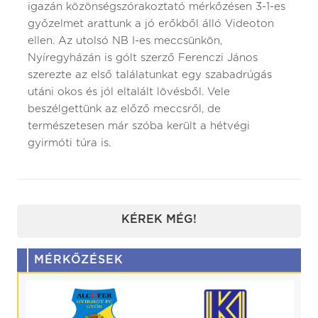
igazán közönségszórakoztató mérkőzésen 3-1-es
győzelmet arattunk a jó erőkből álló Videoton
ellen. Az utolsó NB I-es meccsünkön,
Nyíregyházán is gólt szerző Ferenczi János
szerezte az első találatunkat egy szabadrúgás
utáni okos és jól eltalált lövésből. Vele
beszélgettünk az előző meccsről, de
természetesen már szóba került a hétvégi
gyirmóti túra is.
KÉREK MÉG!
MÉRKŐZÉSEK