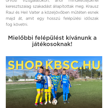
orvosi vizsgálatokon, ahol mindkettejüknél
keresztszalag szakadást állapítottak meg. Krausz
Raul és Heil Valter a közeljövőben műtéten esnek
majd át, amit egy hosszú felépülési időszak
fog követni.
Mielőbbi felépülést kívánunk a
játékosoknak!