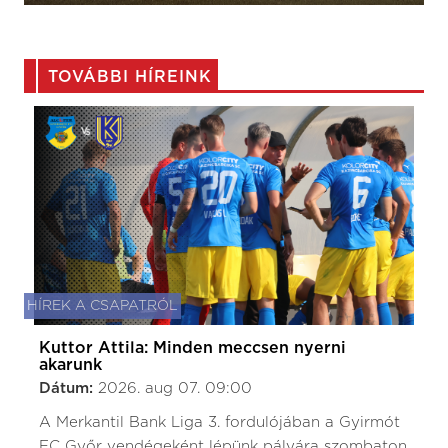
TOVÁBBI HÍREINK
HÍREK A CSAPATRÓL
Kuttor Attila: Minden meccsen nyerni
akarunk
Dátum:
2026. aug 07. 09:00
A Merkantil Bank Liga 3. fordulójában a Gyirmót
FC Győr vendégeként lépünk pályára szombaton