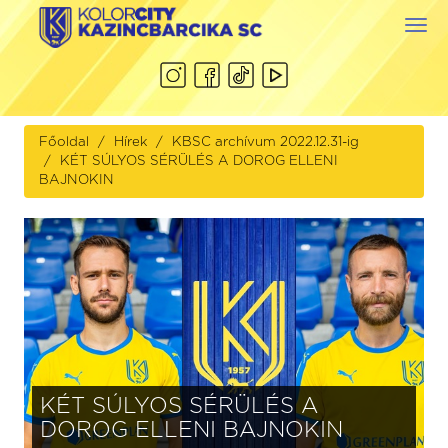
Togg
navi
Főoldal
Hírek
KBSC archívum 2022.12.31-ig
KÉT SÚLYOS SÉRÜLÉS A DOROG ELLENI
BAJNOKIN
KÉT SÚLYOS SÉRÜLÉS A
DOROG ELLENI BAJNOKIN