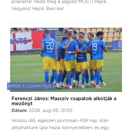
pilanatra! Vedd meg a jegyed MOST! Hajrá,
Vegyész! Hajrá, Barcika!
HÍREK A CSAPATRÓL
Ferenczi János: Masszív csapatok alkotják a
mezőnyt
Dátum:
2026. aug 05. 13:00
Hosszú idő, egészen pontosan 439 nap után
játszhattunk újra hazai környezetben, és egy