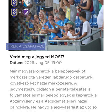
HÍREK A CSAPATRÓL
Vedd meg a jegyed MOST!
Dátum:
2026. aug 05. 19:00
Már megvásárolhatók a belépőjegyek öt
mérkőzés óta veretlen labdarúgó csapatunk
következő két hazai mérkőzésére. A
jegymester.hu oldalon a bérletértékesítés is
folyamatos és már belépőjegyek is kaphatók a
Kozármisleny és a Kecskemét elleni hazai
bajnokikra. Ne hagyd a jegyvásárlást az utolsó