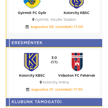
Kolorcity KBSC
HR-Rent
Kozármisleny
Kazincbarcika, Kolorcity Aréna
augusztus 15. (szombat) 17:30
EREDMÉNYEK
0:0
(0:0)
BVSC-Zugló
Kolorcity KBSC
Budapest, BVSC Stadion
július 25. (szombat) 19:00
KLUBUNK TÁMOGATÓI