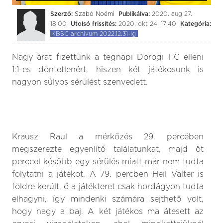
Szerző:
Szabó Noémi
Publikálva:
2020. aug 27.
18:00
Utolsó frissítés:
2020. okt 24. 17:40
Kategória:
KBSC archívum 2022.12.31-ig
Nagy árat fizettünk a tegnapi Dorogi FC elleni
1:1-es döntetlenért, hiszen két játékosunk is
nagyon súlyos sérülést szenvedett.
Krausz Raul a mérkőzés 29. percében
megszerezte egyenlítő találatunkat, majd öt
perccel később egy sérülés miatt már nem tudta
folytatni a játékot. A 79. percben Heil Valter is
földre került, ő a játékteret csak hordágyon tudta
elhagyni, így mindenki számára sejthető volt,
hogy nagy a baj. A két játékos ma átesett az