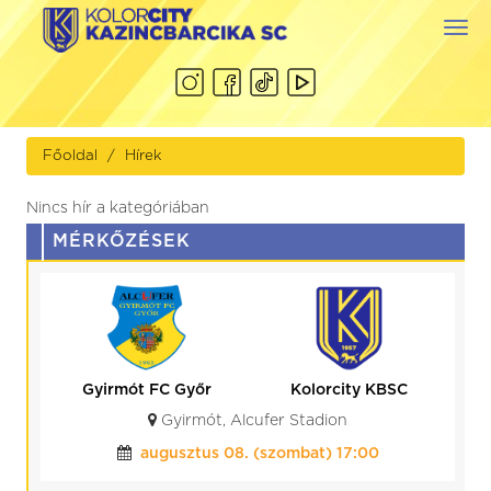
Togg
navi
Főoldal
Hírek
Nincs hír a kategóriában
MÉRKŐZÉSEK
Gyirmót FC Győr
Kolorcity KBSC
Gyirmót, Alcufer Stadion
augusztus 08. (szombat) 17:00