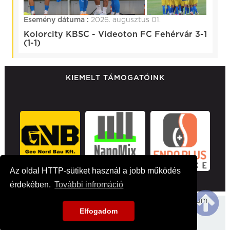
Esemény dátuma :
2026. augusztus 01.
Kolorcity KBSC - Videoton FC Fehérvár 3-1
(1-1)
KIEMELT TÁMOGATÓINK
Az oldal HTTP-sütiket használ a jobb működés
érdekében.
További infromáció
Főoldal
Hirek
Médiaajánlat
Impresszum
Elfogadom
Kapcsolat
2026 kbsc.hu - Minden jog fentartva!