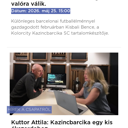
valóra válik.
Dátum: 2026. máj 25. 15:00
Különleges barcelonai futballélménnyel
gazdagodott februárban Kisbali Bence, a
Kolorcity Kazincbarcika SC tartalomkészítője.
HÍREK A CSAPATRÓL
Kuttor Attila: Kazincbarcika egy kis