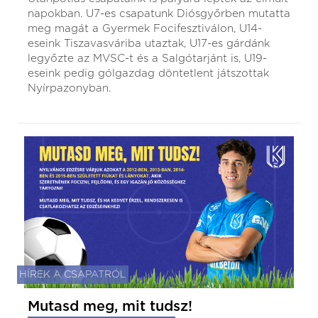
napokban. U7-es csapatunk Diósgyőrben mutatta
meg magát a Gyermek Focifesztiválon, U14-
eseink Tiszavasváriba utaztak, U17-es gárdánk
legyőzte az MVSC-t és a Salgótarjánt is, U19-
eseink pedig gólgazdag döntetlent játszottak
Nyírpazonyban.
HÍREK A CSAPATRÓL
Mutasd meg, mit tudsz!