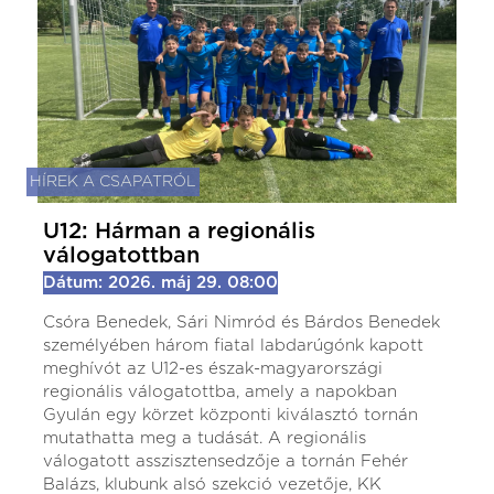
HÍREK A CSAPATRÓL
U12: Hárman a regionális
válogatottban
Dátum: 2026. máj 29. 08:00
Csóra Benedek, Sári Nimród és Bárdos Benedek
személyében három fiatal labdarúgónk kapott
meghívót az U12-es észak-magyarországi
regionális válogatottba, amely a napokban
Gyulán egy körzet központi kiválasztó tornán
mutathatta meg a tudását. A regionális
válogatott asszisztensedzője a tornán Fehér
Balázs, klubunk alsó szekció vezetője, KK