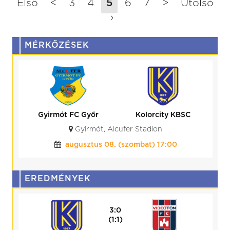
Első
<
3
4
5
6
7
>
Utolsó
›
MÉRKŐZÉSEK
Kolorcity KBSC
HR-Rent
Kozármisleny
Kazincbarcika, Kolorcity Aréna
augusztus 15. (szombat) 17:30
EREDMÉNYEK
0:0
(0:0)