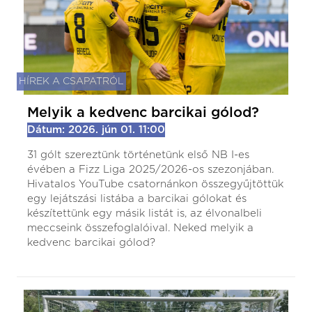
HÍREK A CSAPATRÓL
Melyik a kedvenc barcikai gólod?
Dátum: 2026. jún 01. 11:00
31 gólt szereztünk történetünk első NB I-es
évében a Fizz Liga 2025/2026-os szezonjában.
Hivatalos YouTube csatornánkon összegyűjtöttük
egy lejátszási listába a barcikai gólokat és
készítettünk egy másik listát is, az élvonalbeli
meccseink összefoglalóival. Neked melyik a
kedvenc barcikai gólod?