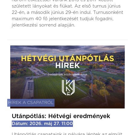
született lányokat és fiúkat. Az első turnus június
22-én, a második június 29-én indul. Turnusonként
maximum 40 fő jelentkezését tudjuk fogadni,
jelentkezési sorrend alapján.
HÍREK A CSAPATRÓL
Utánpótlás: Hétvégi eredmények
Dátum: 2026. máj 27. 11:00
Utánpótlás csapataink is pályára léptek az elmúlt