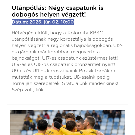
Utánpótlás: Négy csapatunk is
dobogós helyen végzett!
Dátum: 2026. jún 02. 10:00
Hétvégén eldőlt, hogy a Kolorcity KBSC
utánpótlásának négy korosztálya is dobogós
helyen végzett a regionális bajnokságokban. U12-
es gárdánk már korábban megnyerte a
bajnokságot! U17-es csapatunk ezüstérmes lett!
U19-es és U15-ös csapatunk bronzérmet nyert!
U9-es és U11-es koroszályaink Bozsik tornákon
mutatták meg a tudásukat, U8-asaink pedig
Tornalján szerepeltek. Gratulálunk mindenkinek!
Szép volt, fiúk!