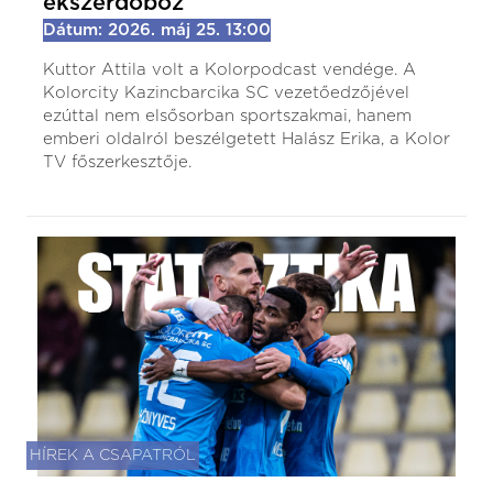
ékszerdoboz
Dátum: 2026. máj 25. 13:00
Kuttor Attila volt a Kolorpodcast vendége. A
Kolorcity Kazincbarcika SC vezetőedzőjével
ezúttal nem elsősorban sportszakmai, hanem
emberi oldalról beszélgetett Halász Erika, a Kolor
TV főszerkesztője.
HÍREK A CSAPATRÓL