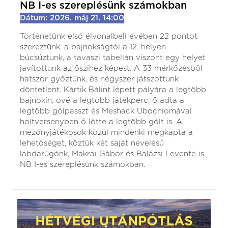
NB I-es szereplésünk számokban
Dátum: 2026. máj 21. 14:00
Történetünk első élvonalbeli évében 22 pontot
szereztünk, a bajnokságtól a 12. helyen
búcsúztunk, a tavaszi tabellán viszont egy helyet
javítottunk az őszihez képest. A 33 mérkőzésből
hatszor győztünk, és négyszer játszottunk
döntetlent. Kártik Bálint lépett pályára a legtöbb
bajnokin, övé a legtöbb játékperc, ő adta a
legtöbb gólpasszt és Meshack Ubochiomával
holtversenyben ő lőtte a legtöbb gólt is. A
mezőnyjátékosok közül mindenki megkapta a
lehetőséget, köztük két saját nevelésű
labdarúgónk, Makrai Gábor és Balázsi Levente is.​​​​​​​
NB I-es szereplésünk számokban.