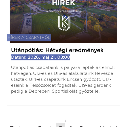
HÍREK A CSAPATRÓL
Utánpótlás: Hétvégi eredmények
Dátum: 2026. máj 21. 08:00
Utánpótlás csapataink is pályára léptek az elmúlt
hétvégén. U12-es és U13-as alakulataink Hevesbe
utaztak. U14-es csapatunk Encsen győzött, U17-
eseink a Felsőzsolcát fogadták, U19-es gárdánk
pedig a Debreceni Sportiskolát győzte le.
‹