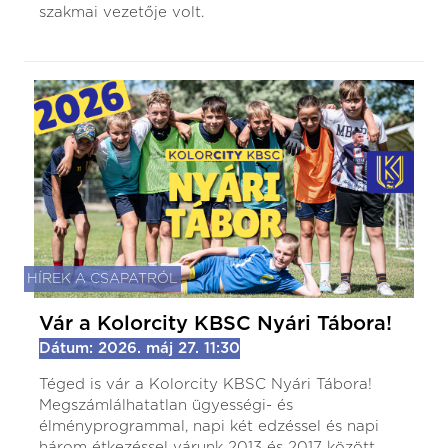
szakmai vezetője volt.
HÍREK A CSAPATRÓL
Vár a Kolorcity KBSC Nyári Tábora!
Dátum: 2026. máj 27. 11:30
Téged is vár a Kolorcity KBSC Nyári Tábora!
Megszámlálhatatlan ügyességi- és
élményprogrammal, napi két edzéssel és napi
három étkezéssel várunk 2013 és 2017 között