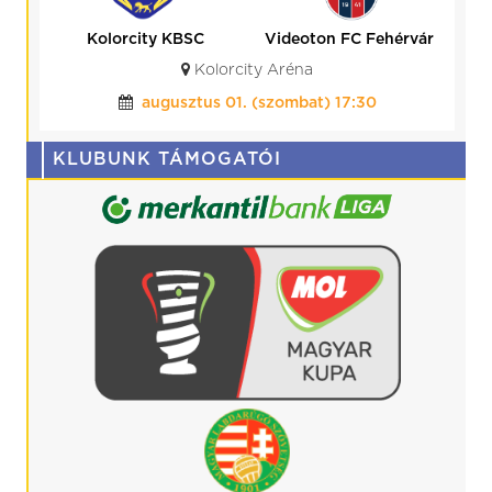
BVSC-Zugló
Kolorcity KBSC
Budapest, BVSC Stadion
július 25. (szombat) 19:00
KLUBUNK TÁMOGATÓI