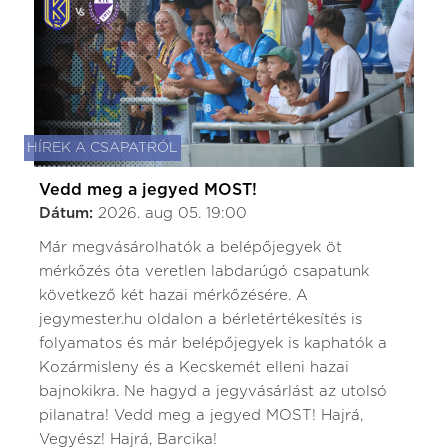
HÍREK A CSAPATRÓL
Vedd meg a jegyed MOST!
Dátum:
2026. aug 05. 19:00
Már megvásárolhatók a belépőjegyek öt
mérkőzés óta veretlen labdarúgó csapatunk
következő két hazai mérkőzésére. A
jegymester.hu oldalon a bérletértékesítés is
folyamatos és már belépőjegyek is kaphatók a
Kozármisleny és a Kecskemét elleni hazai
bajnokikra. Ne hagyd a jegyvásárlást az utolsó
pilanatra! Vedd meg a jegyed MOST! Hajrá,
Vegyész! Hajrá, Barcika!