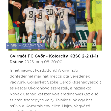
HÍREK A CSAPATRÓL
Gyirmót FC Győr - Kolorcity KBSC 2-2 (1-1)
Dátum:
2026. aug 08. 20:00
Ismét nagyot küzdöttünk! A gyirmóti
döntetlennel már hat meccs óta veretlenek
vagyunk. Góljainkat Szőke Gergő (tizenegyesből)
és Pascal Okoronkwo szerezték, a hazaiaktól
Novák Csanád kétszer volt eredményes (az első
szintén tizenegyes volt). Találkozunk egy hét
múlva a Kozármisleny ellen. Hajrá, Vegyész!