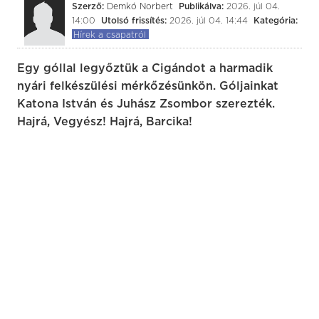
Szerző:
Demkó Norbert
Publikálva:
2026. júl 04.
14:00
Utolsó frissítés:
2026. júl 04. 14:44
Kategória:
Hírek a csapatról
Egy góllal legyőztük a Cigándot a harmadik
nyári felkészülési mérkőzésünkön. Góljainkat
Katona István és Juhász Zsombor szerezték.
Hajrá, Vegyész! Hajrá, Barcika!