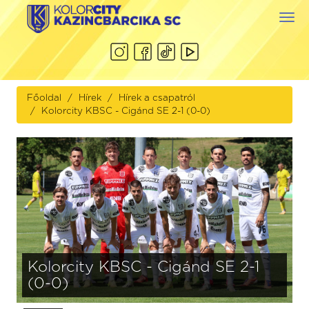
Togg
navi
Főoldal
Hírek
Hírek a csapatról
Kolorcity KBSC - Cigánd SE 2-1 (0-0)
Kolorcity KBSC - Cigánd SE 2-1
(0-0)