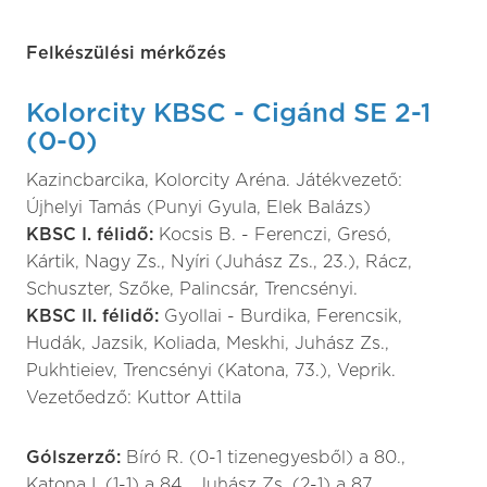
Felkészülési mérkőzés
Kolorcity KBSC - Cigánd SE 2-1
(0-0)
Kazincbarcika, Kolorcity Aréna. Játékvezető:
Újhelyi Tamás (Punyi Gyula, Elek Balázs)
KBSC I. félidő:
Kocsis B. - Ferenczi, Gresó,
Kártik, Nagy Zs., Nyíri (Juhász Zs., 23.), Rácz,
Schuszter, Szőke, Palincsár, Trencsényi.
KBSC II. félidő:
Gyollai - Burdika, Ferencsik,
Hudák, Jazsik, Koliada, Meskhi, Juhász Zs.,
Pukhtieiev, Trencsényi (Katona, 73.), Veprik.
Vezetőedző: Kuttor Attila
Gólszerző:
Bíró R. (0-1 tizenegyesből) a 80.,
Katona I. (1-1) a 84., Juhász Zs. (2-1) a 87.