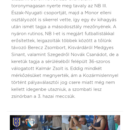
toronymagasan nyerte meg tavaly az NB III.
Észak-Nyugati csoportját, majd a Monor elleni
osztályozót is sikerrel vette, így egy év kihagyás
után ismét tagja a másodosztály mezőnyének. A
nyáron rutinos, NB I-et is megjárt futballistákkal
erősítettek, leigazolták többek között a tőlünk
távozó Berecz Zsombort, Kisvárdáról Medgyes
Sinant, valamint Szegedről Novák Csanádot, de a
keretük tagja a sérüléséből felépült 36-szoros
válogatott Kalmár Zsolt is. Eddig mindkét
mérkőzésüket megnyerték, ám a Kozármislennyel
történt pályaválasztói jog csere miatt még nem
kellett idegenbe utazniuk, a szombati lesz
zsinórban a 3. hazai meccsük.