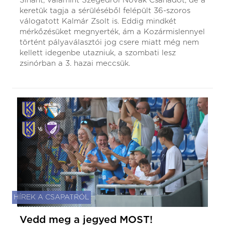
Sinant, valamint Szegedről Novák Csanádot, de a
keretük tagja a sérüléséből felépült 36-szoros
válogatott Kalmár Zsolt is. Eddig mindkét
mérkőzésüket megnyerték, ám a Kozármislennyel
történt pályaválasztói jog csere miatt még nem
kellett idegenbe utazniuk, a szombati lesz
zsinórban a 3. hazai meccsük.
HÍREK A CSAPATRÓL
Vedd meg a jegyed MOST!