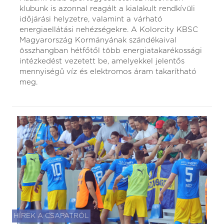
klubunk is azonnal reagált a kialakult rendkívüli
időjárási helyzetre, valamint a várható
energiaellátási nehézségekre. A Kolorcity KBSC
Magyarország Kormányának szándékaival
összhangban hétfőtől több energiatakarékossági
intézkedést vezetett be, amelyekkel jelentős
mennyiségű víz és elektromos áram takarítható
meg.
HÍREK A CSAPATRÓL