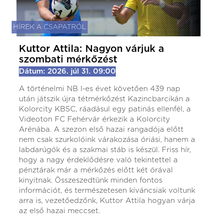
HÍREK A CSAPATRÓL
Kuttor Attila: Nagyon várjuk a
szombati mérkőzést
Dátum: 2026. júl 31. 09:00
A történelmi NB I-es évet követően 439 nap
után játszik újra tétmérkőzést Kazincbarcikán a
Kolorcity KBSC, ráadásul egy patinás ellenfél, a
Videoton FC Fehérvár érkezik a Kolorcity
Arénába. A szezon első hazai rangadója előtt
nem csak szurkolóink várakozása óriási, hanem a
labdarúgók és a szakmai stáb is készül. Friss hír,
hogy a nagy érdeklődésre való tekintettel a
pénztárak már a mérkőzés előtt két órával
kinyitnak. Összeszedtünk minden fontos
információt, és természetesen kíváncsiak voltunk
arra is, vezetőedzőnk, Kuttor Attila hogyan várja
az első hazai meccset.