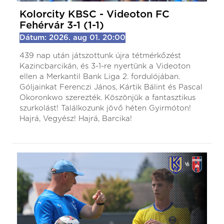
Kolorcity KBSC - Videoton FC
Fehérvár 3-1 (1-1)
Dátum: 2026. aug 01. 20:00
439 nap után játszottunk újra tétmérkőzést
Kazincbarcikán, és 3-1-re nyertünk a Videoton
ellen a Merkantil Bank Liga 2. fordulójában.
Góljainkat Ferenczi János, Kártik Bálint és Pascal
Okoronkwo szerezték. Köszönjük a fantasztikus
szurkolást! Találkozunk jövő héten Gyirmóton!
Hajrá, Vegyész! Hajrá, Barcika!