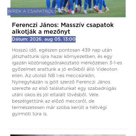
HÍREK A CSAPATRÓL
Ferenczi János: Masszív csapatok
alkotják a mezőnyt
Dátum: 2026. aug 05. 13:00
Hosszú idő, egészen pontosan 439 nap után
játszhattunk újra hazai környezetben, és egy
igazán közönségszórakoztató mérkőzésen 3-1-es
győzelmet arattunk a jó erőkből álló Videoton
ellen. Az utolsó NB I-es meccsünkön,
Nyíregyházán is gólt szerző Ferenczi János
szerezte az első találatunkat egy szabadrúgás
utáni okos és jól eltalált lövésből. Vele
beszélgettünk az előző meccsről, de
természetesen már szóba került a hétvégi
gyirmóti túra is.