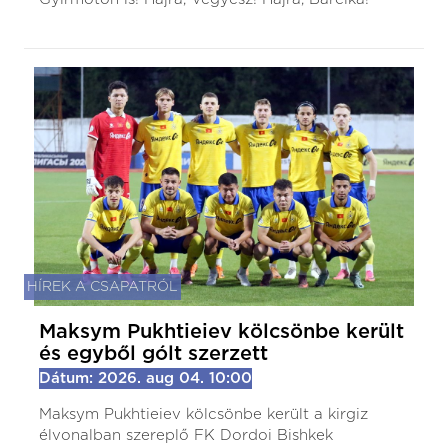
HÍREK A CSAPATRÓL
Maksym Pukhtieiev kölcsönbe került
és egyből gólt szerzett
Dátum: 2026. aug 04. 10:00
Maksym Pukhtieiev kölcsönbe került a kirgiz
élvonalban szereplő FK Dordoi Bishkek