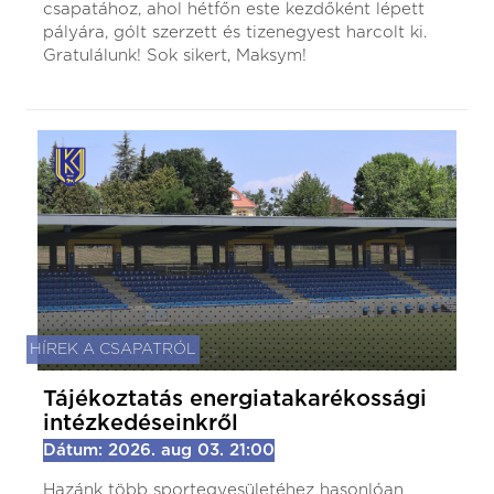
csapatához, ahol hétfőn este kezdőként lépett
pályára, gólt szerzett és tizenegyest harcolt ki.
Gratulálunk! Sok sikert, Maksym!
HÍREK A CSAPATRÓL
Tájékoztatás energiatakarékossági
intézkedéseinkről
Dátum: 2026. aug 03. 21:00
Hazánk több sportegyesületéhez hasonlóan