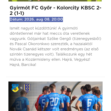
Gyirmót FC Győr - Kolorcity KBSC 2-
2 (1-1)
Dátum: 2026. aug 08. 20:00
Ismét nagyot küzdöttünk! A gyirmóti
döntetlennel már hat meccs óta veretlenek
vagyunk. Góljainkat Szőke Gergő (tizenegyesből)
és Pascal Okoronkwo szerezték, a hazaiaktól
Novák Csanád kétszer volt eredményes (az első
szintén tizenegyes volt). Találkozunk egy hét
múlva a Kozármisleny ellen. Hajrá, Vegyész!
Hajrá, Barcika!