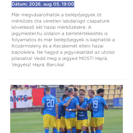
Dátum: 2026. aug 05. 19:00
Már megvásárolhatók a belépőjegyek öt
mérkőzés óta veretlen labdarúgó csapatunk
következő két hazai mérkőzésére. A
jegymester.hu oldalon a bérletértékesítés is
folyamatos és már belépőjegyek is kaphatók a
Kozármisleny és a Kecskemét elleni hazai
bajnokikra. Ne hagyd a jegyvásárlást az utolsó
pilanatra! Vedd meg a jegyed MOST! Hajrá,
Vegyész! Hajrá, Barcika!