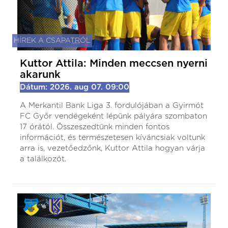
HÍREK A CSAPATRÓL
Kuttor Attila: Minden meccsen nyerni
akarunk
Dátum: 2026. aug 07. 09:00
A Merkantil Bank Liga 3. fordulójában a Gyirmót
FC Győr vendégeként lépünk pályára szombaton
17 órától. Összeszedtünk minden fontos
információt, és természetesen kíváncsiak voltunk
arra is, vezetőedzőnk, Kuttor Attila hogyan várja
a találkozót.