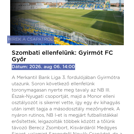
HÍREK A CSAPATRÓL
Szombati ellenfelünk: Gyirmót FC
Győr
Dátum: 2026. aug 06. 14:00
A Merkantil Bank Liga 3. fordulójában Gyirmótra
utazunk. Soron következő ellenfelünk
toronymagasan nyerte meg tavaly az NB III.
Észak-Nyugati csoportját, majd a Monor elleni
osztályozót is sikerrel vette, így egy év kihagyás
után ismét tagja a másodosztály mezőnyének. A
nyáron rutinos, NB I-et is megjárt futballistákkal
erősítettek, leigazolták többek között a tőlünk
távozó Berecz Zsombort, Kisvárdáról Medgyes