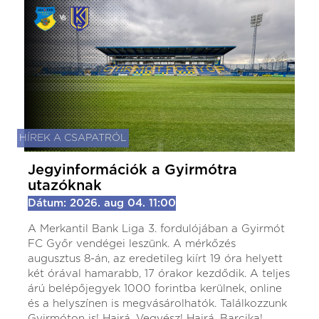
HÍREK A CSAPATRÓL
Jegyinformációk a Gyirmótra
utazóknak
Dátum: 2026. aug 04. 11:00
A Merkantil Bank Liga 3. fordulójában a Gyirmót
FC Győr vendégei leszünk. A mérkőzés
augusztus 8-án, az eredetileg kiírt 19 óra helyett
két órával hamarabb, 17 órakor kezdődik. A teljes
árú belépőjegyek 1000 forintba kerülnek, online
és a helyszínen is megvásárolhatók. Találkozzunk
Gyirmóton is! Hajrá, Vegyész! Hajrá, Barcika!