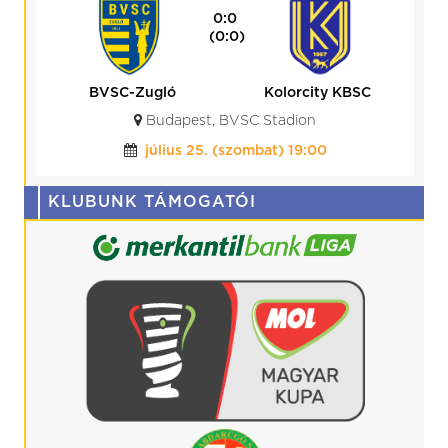
2:2
(1:1)
Gyirmót FC Győr
Kolorcity KBSC
Gyirmót, Alcufer Stadion
augusztus 08. (szombat) 17:00
KLUBUNK TÁMOGATÓI