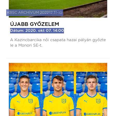
KBSC ARCHÍVUM 2022.12.31-IG
ÚJABB GYŐZELEM
Dátum: 2020. okt 07. 14:00
A Kazincbarcika női csapata hazai pályán győzte
le a Monori SE-t.