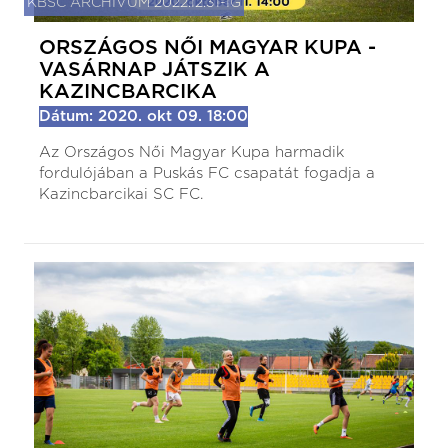
KBSC ARCHÍVUM 2022.12.31-IG
ORSZÁGOS NŐI MAGYAR KUPA -
VASÁRNAP JÁTSZIK A
KAZINCBARCIKA
Dátum: 2020. okt 09. 18:00
Az Országos Női Magyar Kupa harmadik
fordulójában a Puskás FC csapatát fogadja a
Kazincbarcikai SC FC.