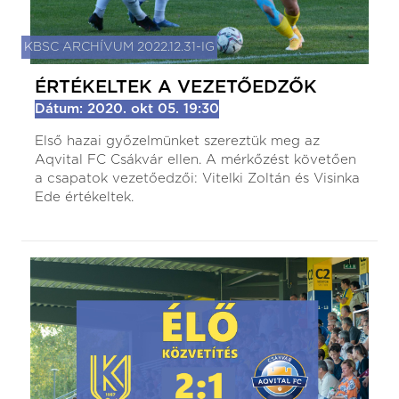
KBSC ARCHÍVUM 2022.12.31-IG
ÉRTÉKELTEK A VEZETŐEDZŐK
Dátum: 2020. okt 05. 19:30
Első hazai győzelmünket szereztük meg az
Aqvital FC Csákvár ellen. A mérkőzést követően
a csapatok vezetőedzői: Vitelki Zoltán és Visinka
Ede értékeltek.