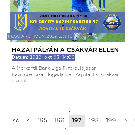
KBSC ARCHÍVUM 2022.12.31-IG
HAZAI PÁLYÁN A CSÁKVÁR ELLEN
Dátum: 2020. okt 03. 14:00
A Merkantil Bank Liga 11. fordulójában
Kazincbarcikán fogadjuk az Aqvital FC Csákvár
csapatát.
‹
Első
<
195
196
197
198
199
>
›