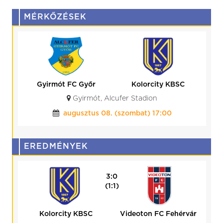
MÉRKŐZÉSEK
Kolorcity KBSC
HR-Rent
Kozármisleny
Kazincbarcika, Kolorcity Aréna
augusztus 15. (szombat) 17:30
EREDMÉNYEK
0:0
(0:0)
BVSC-Zugló
Kolorcity KBSC