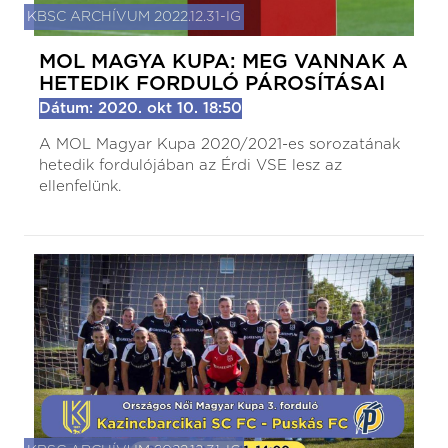
KBSC ARCHÍVUM 2022.12.31-IG
MOL MAGYA KUPA: MEG VANNAK A
HETEDIK FORDULÓ PÁROSÍTÁSAI
Dátum: 2020. okt 10. 18:50
A MOL Magyar Kupa 2020/2021-es sorozatának
hetedik fordulójában az Érdi VSE lesz az
ellenfelünk.