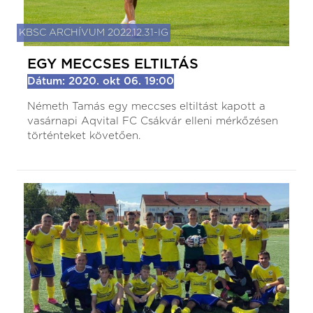
KBSC ARCHÍVUM 2022.12.31-IG
EGY MECCSES ELTILTÁS
Dátum: 2020. okt 06. 19:00
Németh Tamás egy meccses eltiltást kapott a
vasárnapi Aqvital FC Csákvár elleni mérkőzésen
történteket követően.