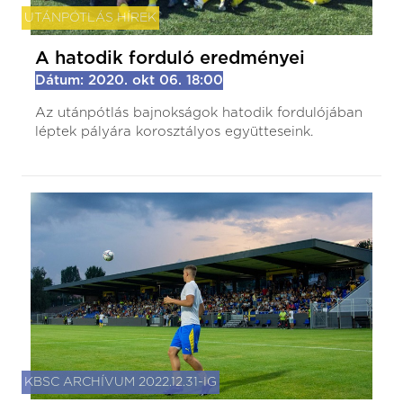
UTÁNPÓTLÁS HÍREK
A hatodik forduló eredményei
Dátum: 2020. okt 06. 18:00
Az utánpótlás bajnokságok hatodik fordulójában
léptek pályára korosztályos együtteseink.
KBSC ARCHÍVUM 2022.12.31-IG