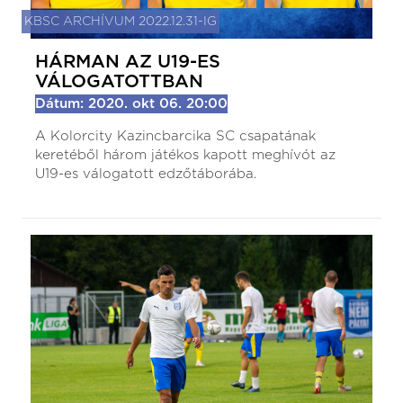
KBSC ARCHÍVUM 2022.12.31-IG
HÁRMAN AZ U19-ES
VÁLOGATOTTBAN
Dátum: 2020. okt 06. 20:00
A Kolorcity Kazincbarcika SC csapatának
keretéből három játékos kapott meghívót az
U19-es válogatott edzőtáborába.