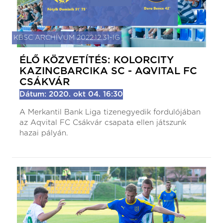
KBSC ARCHÍVUM 2022.12.31-IG
ÉLŐ KÖZVETÍTÉS: KOLORCITY
KAZINCBARCIKA SC - AQVITAL FC
CSÁKVÁR
Dátum: 2020. okt 04. 16:30
A Merkantil Bank Liga tizenegyedik fordulójában
az Aqvital FC Csákvár csapata ellen játszunk
hazai pályán.