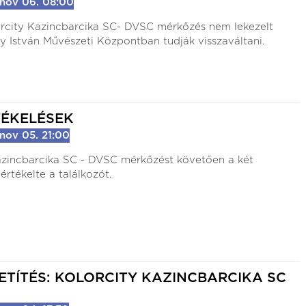
nov 06. 08:00
orcity Kazincbarcika SC- DVSC mérkőzés nem lekezelt
y István Művészeti Központban tudják visszaváltani.
TÉKELÉSEK
nov 05. 21:00
azincbarcika SC - DVSC mérkőzést követően a két
értékelte a találkozót.
ETÍTÉS: KOLORCITY KAZINCBARCIKA SC