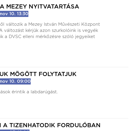
 A MEZEY NYITVATARTÁSA
3:0
nov 10. 13:30
(1:1)
ől változik a Mezey István Művészeti Központ
SC
Kolorcity KBSC
Videoton FC Fehérvár
 A változást kérjük azon szurkolóink is vegyék
ik a DVSC elleni mérkőzésre szóló jegyeiket
Kolorcity Aréna
augusztus 01. (szombat) 17:30
UK MÖGÖTT FOLYTATJUK
nov 10. 09:00
ások érintik a labdarúgást.
 A TIZENHATODIK FORDULÓBAN