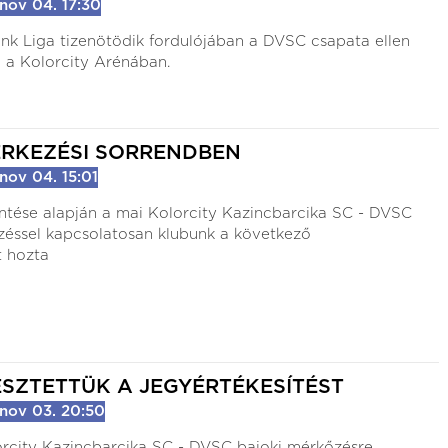
nov 04. 17:30
nk Liga tizenötödik fordulójában a DVSC csapata ellen
 a Kolorcity Arénában.
ÉRKEZÉSI SORRENDBEN
nov 04. 15:01
tése alapján a mai Kolorcity Kazincbarcika SC - DVSC
zéssel kapcsolatosan klubunk a következő
t hozta
SZTETTÜK A JEGYÉRTÉKESÍTÉST
nov 03. 20:50
orcity Kazincbarcika SC - DVSC bajoki mérkőzésre