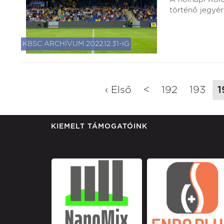
történő jegyér
KBSC ARCHÍVUM 2022.12.31-IG
‹ Első
<
192
193
1
KIEMELT TÁMOGATÓINK