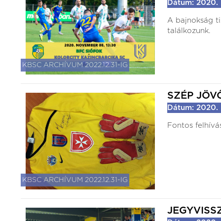
Dátum: 2020. 
A bajnokság t
találkozunk.
KBSC ARCHÍVUM 2022.12.31-IG
SZÉP JÖV
Dátum: 2020. 
Fontos felhívá
KBSC ARCHÍVUM 2022.12.31-IG
JEGYVISS