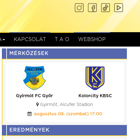
A
KAPCSOLAT
T A O
WEBSHOP
MÉRKŐZÉSEK
Kolorcity KBSC
HR-Rent Kozármisleny
Kazincbarcika, Kolorcity Aréna
augusztus 15. (szombat) 17:30
EREDMÉNYEK