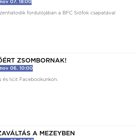
nov 07. 18:00
izenhatodik fordulójában a BFC Siófok csapatával
ŐÉRT ZSOMBORNAK!
nov 06. 10:00
s és licit Facebookunkon.
ZAVÁLTÁS A MEZEYBEN