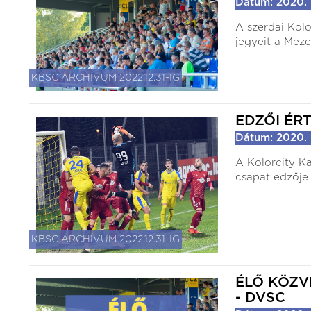
Dátum: 2020. 
A szerdai Kol
jegyeit a Meze
KBSC ARCHÍVUM 2022.12.31-IG
EDZŐI ÉR
Dátum: 2020. 
A Kolorcity K
csapat edzője 
KBSC ARCHÍVUM 2022.12.31-IG
ÉLŐ KÖZV
- DVSC