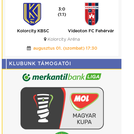
0:0
(0:0)
BVSC-Zugló
Kolorcity KBSC
Budapest, BVSC Stadion
július 25. (szombat) 19:00
KLUBUNK TÁMOGATÓI