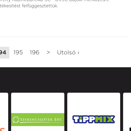
tékesítést felfüggesztettük.
94
195
196
>
Utolsó ›