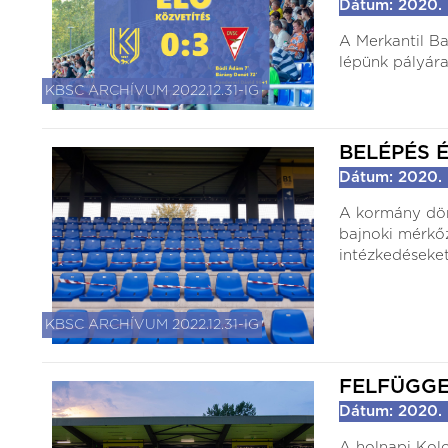
Dátum: 2020. 
A Merkantil Ba
lépünk pályára
KBSC ARCHÍVUM 2022.12.31-IG
BELÉPÉS 
Dátum: 2020. 
A kormány dön
bajnoki mérkő
intézkedéseke
KBSC ARCHÍVUM 2022.12.31-IG
FELFÜGGE
Dátum: 2020. 
A holnapi Kol